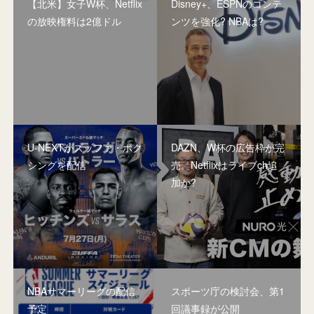
【北米】女子W杯、Netflix
Disney+、ESPNのコンテ
の放映権料は2億ドル
ンツを強化? NBAは?
U-NEXTがズッファ・ボク
DAZN、W杯の広告枠が完
シングを配信
売。Netflixはライブch追
加か?
NBAサマーリーグの配信
スポーツ庁の検討会、第1
予定
回議事録が公開