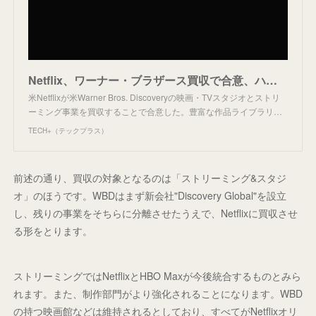
Netflix、ワーナー・ブラザース買収で合意、ハリウッド再編に歴史的転機
米Netflixが米Warner Bros. Discoveryの映画・TVスタジオとストリ
ーミング事業を買収することで合意した。豊富な作品ライブラリ…
TECH+（テックプラス）
前述の通り、買収の対象となるのは「ストリーミング&スタジ
オ」のほうです。WBDはまず新会社"Discovery Global"を設立
し、残りの事業をそちらに分離させたうえで、Netflixに買収させ
る形をとります。
ストリーミングではNetflixとHBO Maxが今後統合するものとみら
れます。また、制作部門がより強化されることになります。WBD
の持つ映画館などは維持されるとしており、すべてがNetflixオリ