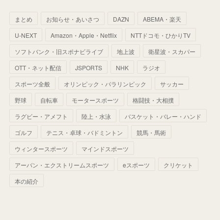
(
64
)
(
59
)
(
66
)
(
46
)
(
30
)
(
33
)
(
46
)
(
37
)
まとめ
お知らせ・あいさつ
DAZN
ABEMA・楽天
(
52
)
(
51
)
(
61
)
(
42
)
(
25
)
(
36
)
(
44
)
(
35
)
U-NEXT
Amazon・Apple・Netflix
NTTドコモ・ひかりTV
(
68
)
(
40
)
(
54
)
(
41
)
(
29
)
(
33
)
(
42
)
(
40
)
ソフトバンク・旧スポナビライブ
地上波
衛星波・スカパー
(
60
)
(
50
)
(
56
)
(
33
)
(
25
)
(
53
)
OTT・ネット配信
JSPORTS
NHK
ラジオ
(
50
)
(
39
)
(
42
)
スポーツ全般
(
58
)
オリンピック・パラリンピック
サッカー
(
56
)
(
38
)
(
32
)
(
41
)
(
34
)
(
42
)
野球
自転車
モータースポーツ
格闘技・大相撲
(
45
)
(
74
)
(
57
)
(
24
)
(
60
)
(
32
)
(
9
)
ラグビー・アメフト
陸上・水泳
バスケット・バレー・ハンド
(
70
)
(
41
)
(
28
)
(
13
)
(
37
)
(
22
)
ゴルフ
テニス・卓球・バドミントン
競馬・馬術
(
29
)
ウィンタースポーツ
(
29
)
マインドスポーツ
(
45
)
(
37
)
(
29
)
アーバン・エクストリームスポーツ
eスポーツ
クリケット
(
33
)
(
49
)
(
59
)
(
32
)
本の紹介
(
41
)
(
44
)
(
50
)
(
36
)
(
14
)