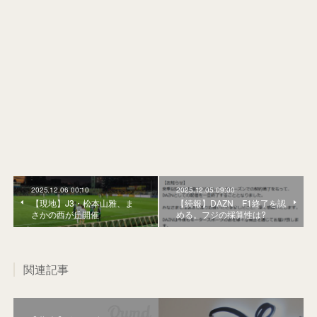
2025.12.06 00:10
2025.12.05 09:00
【現地】J3・松本山雅、ま
【続報】DAZN、F1終了を認
さかの西が丘開催
める。フジの採算性は?
関連記事