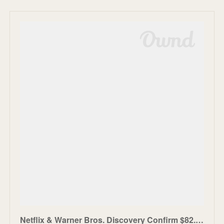
Netflix & Warner Bros. Discovery Confirm $82.7B Mega-Deal That Reshapes The Industry