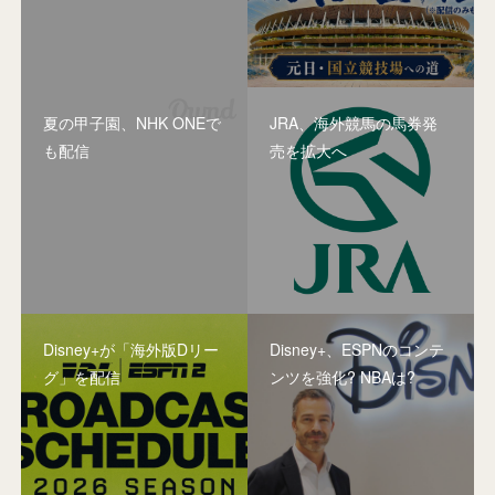
夏の甲子園、NHK ONEで
JRA、海外競馬の馬券発
も配信
売を拡大へ
Disney+が「海外版Dリー
Disney+、ESPNのコンテ
グ」を配信
ンツを強化? NBAは?