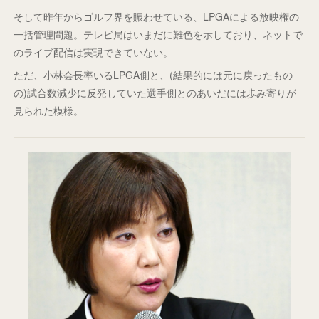
そして昨年からゴルフ界を賑わせている、LPGAによる放映権の
一括管理問題。テレビ局はいまだに難色を示しており、ネットで
のライブ配信は実現できていない。
ただ、小林会長率いるLPGA側と、(結果的には元に戻ったもの
の)試合数減少に反発していた選手側とのあいだには歩み寄りが
見られた模様。