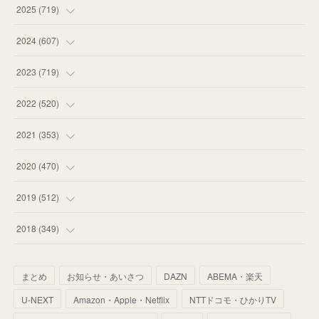
(
12
)
2025
(
719
)
(
55
)
(
75
)
2024
(
607
)
(
58
)
(
63
)
(
51
)
2023
(
719
)
(
58
)
(
57
)
(
48
)
(
59
)
2022
(
520
)
(
53
)
(
60
)
(
35
)
(
52
)
(
65
)
2021
(
353
)
(
59
)
(
62
)
(
51
)
(
55
)
(
44
)
(
31
)
2020
(
470
)
(
55
)
(
55
)
(
60
)
(
63
)
(
41
)
(
33
)
(
34
)
2019
(
512
)
(
67
)
(
61
)
(
59
)
(
53
)
(
43
)
(
34
)
(
32
)
(
51
)
2018
(
349
)
(
64
)
(
59
)
(
66
)
(
46
)
(
30
)
(
33
)
(
46
)
(
37
)
まとめ
お知らせ・あいさつ
DAZN
ABEMA・楽天
(
52
)
(
51
)
(
61
)
(
42
)
(
25
)
(
36
)
(
44
)
(
35
)
U-NEXT
Amazon・Apple・Netflix
NTTドコモ・ひかりTV
(
68
)
(
40
)
(
54
)
(
41
)
(
29
)
(
33
)
(
42
)
(
40
)