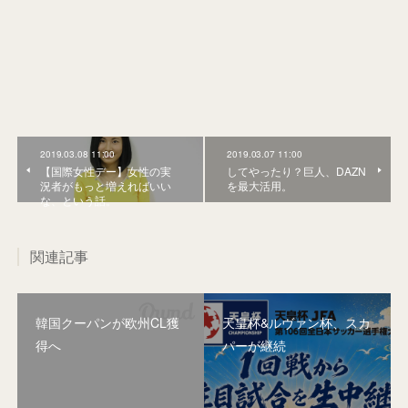
2019.03.08 11:00
2019.03.07 11:00
【国際女性デー】女性の実
してやったり？巨人、DAZN
況者がもっと増えればいい
を最大活用。
な、という話。
関連記事
韓国クーパンが欧州CL獲
天皇杯&ルヴァン杯、スカ
得へ
パーが継続