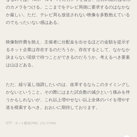
のカメラをつける。ここまでをテレビ局側に要求するのはなかな
か厳しい。ただ、テレビ局も放送されない映像を多数抱えている
のでもったいない感はある。
映像制作費を賄え、主催者に分配金を出せるほどの金額を提示す
るネット企業は存在するのだろうか。存在するとして、なかなか
決まらない現状で待つことができるのだろうか。考えるべき要素
は山ほどある。
ただ、繰り返し強調したいのは、改革するならこのタイミングし
かないということ。その際にはまた試合数の減少という痛みを伴
うかもしれないが、これ以上増やせない以上全体のパイを増やす
道を模索するべき。おおいに期待しております。
OTT・ネット配信
(
795
)
ゴルフ
(
194
)