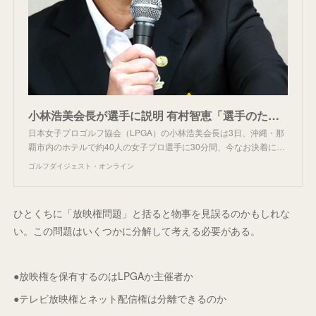
小林浩美会長が選手に説明 有村智恵「選手のため」と再確認／放映権問題
日本女子プロゴルフ協会（LPGA）の小林浩美会長は3日、沖縄・那
覇市内のホテルで約40人の女子プロ選手に30分間、今なお決着に…
ゴルフダイジェスト・オンライン
ひとくちに「放映権問題」と括ると物事を見誤るのかもしれな
い。この問題はいくつかに分解して考える必要がある。
●放映権を保有するのはLPGAか主催者か
●テレビ放映権とネット配信権は分離できるのか