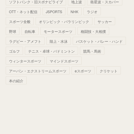
ソフトバンク・旧スポナビライブ
地上波
衛星波・スカパー
(
60
)
(
50
)
(
56
)
(
33
)
(
25
)
(
53
)
OTT・ネット配信
JSPORTS
NHK
ラジオ
(
50
)
(
39
)
(
42
)
スポーツ全般
(
58
)
オリンピック・パラリンピック
サッカー
(
56
)
(
38
)
(
32
)
(
41
)
(
34
)
(
42
)
野球
自転車
モータースポーツ
格闘技・大相撲
(
45
)
(
74
)
(
57
)
(
24
)
(
60
)
(
32
)
(
9
)
ラグビー・アメフト
陸上・水泳
バスケット・バレー・ハンド
(
70
)
(
41
)
(
28
)
(
13
)
(
37
)
(
22
)
ゴルフ
テニス・卓球・バドミントン
競馬・馬術
(
29
)
ウィンタースポーツ
(
29
)
マインドスポーツ
(
45
)
(
37
)
(
29
)
アーバン・エクストリームスポーツ
eスポーツ
クリケット
(
33
)
(
49
)
(
59
)
(
32
)
本の紹介
(
41
)
(
44
)
(
50
)
(
36
)
(
14
)