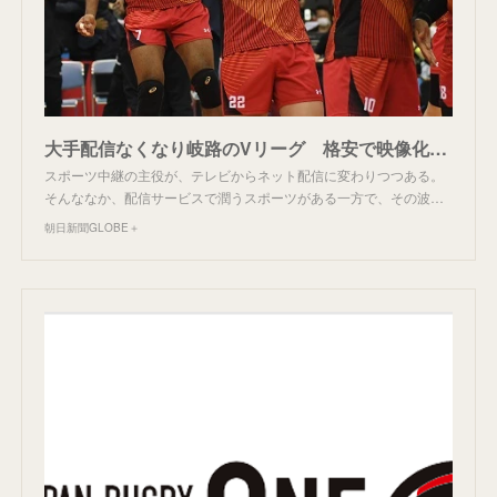
大手配信なくなり岐路のVリーグ 格安で映像化 東南アジア人気に活路さぐる ：朝日新聞GLOBE＋
スポーツ中継の主役が、テレビからネット配信に変わりつつある。
そんななか、配信サービスで潤うスポーツがある一方で、その波…
朝日新聞GLOBE＋