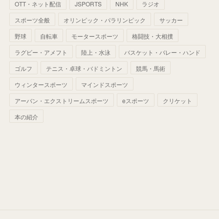
(
56
)
(
33
)
(
25
)
(
53
)
OTT・ネット配信
JSPORTS
NHK
ラジオ
(
50
)
(
39
)
(
42
)
スポーツ全般
(
58
)
オリンピック・パラリンピック
サッカー
(
56
)
(
38
)
(
32
)
(
41
)
(
34
)
(
42
)
野球
自転車
モータースポーツ
格闘技・大相撲
(
45
)
(
74
)
(
57
)
(
24
)
(
60
)
(
32
)
(
9
)
ラグビー・アメフト
陸上・水泳
バスケット・バレー・ハンド
(
70
)
(
41
)
(
28
)
(
13
)
(
37
)
(
22
)
ゴルフ
テニス・卓球・バドミントン
競馬・馬術
(
29
)
ウィンタースポーツ
(
29
)
マインドスポーツ
(
45
)
(
37
)
(
29
)
アーバン・エクストリームスポーツ
eスポーツ
クリケット
(
33
)
(
49
)
(
59
)
(
32
)
本の紹介
(
41
)
(
44
)
(
50
)
(
36
)
(
14
)