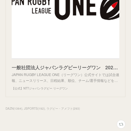
一般社団法人ジャパンラグビーリーグワン 2025年9月期(第9期)決算について | 【公式】ジャパンラグビー リーグワン ニュース
JAPAN RUGBY LEAGUE ONE（リーグワン）公式サイトでは試合速
報、ニュースリリース、日程結果、順位、チーム/選手情報などを…
【公式】NTTジャパンラグビー リーグワン
DAZN
(
1364
)
JSPORTS
(
192
)
ラグビー・アメフト
(
293
)