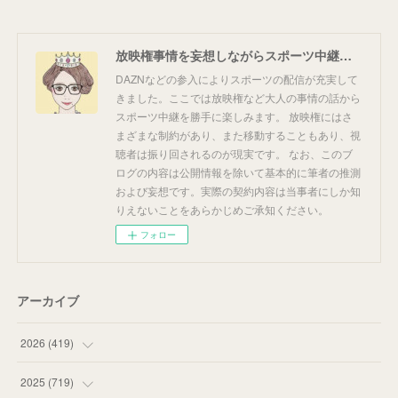
放映権事情を妄想しながらスポーツ中継を楽しむ
DAZNなどの参入によりスポーツの配信が充実して
きました。ここでは放映権など大人の事情の話から
スポーツ中継を勝手に楽しみます。 放映権にはさ
まざまな制約があり、また移動することもあり、視
聴者は振り回されるのが現実です。 なお、このブ
ログの内容は公開情報を除いて基本的に筆者の推測
および妄想です。実際の契約内容は当事者にしか知
りえないことをあらかじめご承知ください。
フォロー
アーカイブ
2026
(
419
)
(
14
)
2025
(
719
)