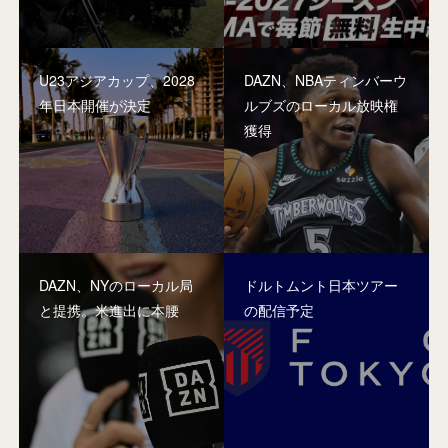
U23アジアカップ、2028
DAZN、NBAティンバーウ
年日本開催が決定
ルブズのローカル放映権
獲得
DAZN、NYのローカル局
ドルトムント日本ツアー
と提携。米進出に本腰
の配信予定