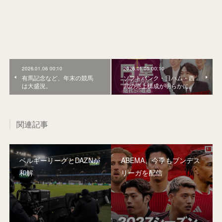
2026.01.06 00:10
2026.01.05 00:10
有馬記念など、年末の競馬
ソフトバンク・日ハム・西
は大盛況。
武の売上構成が明らかに。
関連記事
ベルギーリーグとDAZNが
ABEMA、今季もブンデス
和解
リーガを配信