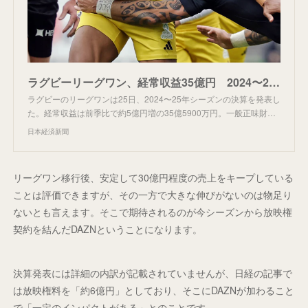
ラグビーリーグワン、経常収益35億円 2024〜25年シーズン - 日本経済新聞
ラグビーのリーグワンは25日、2024〜25年シーズンの決算を発表し
た。経常収益は前季比で約5億円増の35億5900万円。一般正味財…
日本経済新聞
リーグワン移行後、安定して30億円程度の売上をキープしている
ことは評価できますが、その一方で大きな伸びがないのは物足り
ないとも言えます。そこで期待されるのが今シーズンから放映権
契約を結んだDAZNということになります。
決算発表には詳細の内訳が記載されていませんが、日経の記事で
は放映権料を「約6億円」としており、そこにDAZNが加わること
で「一定のインパクトがある」とのことです。