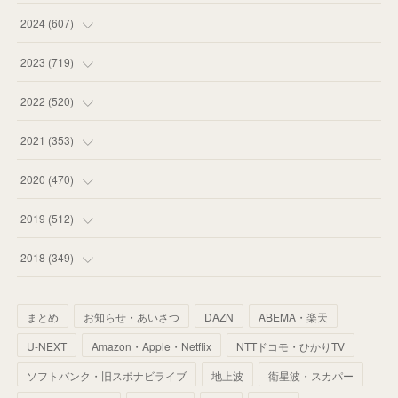
(
55
)
(
75
)
2024
(
607
)
(
58
)
(
63
)
(
51
)
2023
(
719
)
(
58
)
(
57
)
(
48
)
(
59
)
2022
(
520
)
(
53
)
(
60
)
(
35
)
(
52
)
(
65
)
2021
(
353
)
(
59
)
(
62
)
(
51
)
(
55
)
(
44
)
(
31
)
2020
(
470
)
(
55
)
(
55
)
(
60
)
(
63
)
(
41
)
(
33
)
(
34
)
2019
(
512
)
(
67
)
(
61
)
(
59
)
(
53
)
(
43
)
(
34
)
(
32
)
(
51
)
2018
(
349
)
(
64
)
(
59
)
(
66
)
(
46
)
(
30
)
(
33
)
(
46
)
(
37
)
まとめ
お知らせ・あいさつ
DAZN
ABEMA・楽天
(
52
)
(
51
)
(
61
)
(
42
)
(
25
)
(
36
)
(
44
)
(
35
)
U-NEXT
Amazon・Apple・Netflix
NTTドコモ・ひかりTV
(
68
)
(
40
)
(
54
)
(
41
)
(
29
)
(
33
)
(
42
)
(
40
)
ソフトバンク・旧スポナビライブ
地上波
衛星波・スカパー
(
60
)
(
50
)