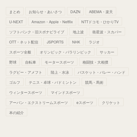
(
59
)
(
66
)
(
46
)
(
30
)
(
33
)
(
46
)
(
37
)
まとめ
お知らせ・あいさつ
DAZN
ABEMA・楽天
(
52
)
(
51
)
(
61
)
(
42
)
(
25
)
(
36
)
(
44
)
(
35
)
U-NEXT
Amazon・Apple・Netflix
NTTドコモ・ひかりTV
(
68
)
(
40
)
(
54
)
(
41
)
(
29
)
(
33
)
(
42
)
(
40
)
ソフトバンク・旧スポナビライブ
地上波
衛星波・スカパー
(
60
)
(
50
)
(
56
)
(
33
)
(
25
)
(
53
)
OTT・ネット配信
JSPORTS
NHK
ラジオ
(
50
)
(
39
)
(
42
)
スポーツ全般
(
58
)
オリンピック・パラリンピック
サッカー
(
56
)
(
38
)
(
32
)
(
41
)
(
34
)
(
42
)
野球
自転車
モータースポーツ
格闘技・大相撲
(
45
)
(
74
)
(
57
)
(
24
)
(
60
)
(
32
)
(
9
)
ラグビー・アメフト
陸上・水泳
バスケット・バレー・ハンド
(
70
)
(
41
)
(
28
)
(
13
)
(
37
)
(
22
)
ゴルフ
テニス・卓球・バドミントン
競馬・馬術
(
29
)
ウィンタースポーツ
(
29
)
マインドスポーツ
(
45
)
(
37
)
(
29
)
アーバン・エクストリームスポーツ
eスポーツ
クリケット
(
33
)
(
49
)
(
59
)
(
32
)
本の紹介
(
41
)
(
44
)
(
50
)
(
36
)
(
14
)