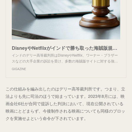
DisneyやNetflixがインドで勝ち取った海賊版規制の裁判所命令が世界的に影響して海賊版サイトの復活を阻止できる可能性がある
インドのデリー高等裁判所はDisneyやNetflix、ワーナー・ブラザー
スなどの大手企業の訴訟を受け、多数の海賊版サイトに対する強…
GIGAZINE
この仕組みを編み出したのはデリー高等裁判所です。つまり、立
法よりも先に司法のほうで始まっています。2023年8月には、映
画会社6社が合同で提訴した判決において、現在公開されている
映画にとどまらず、今後制作される映画についても同様のブロッ
クを実施せよという命令が下されています。