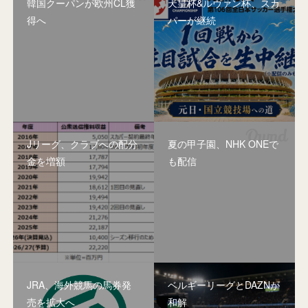
韓国クーパンが欧州CL獲
天皇杯&ルヴァン杯、スカ
得へ
パーが継続
Jリーグ、クラブへの配分
夏の甲子園、NHK ONEで
金を増額
も配信
JRA、海外競馬の馬券発
ベルギーリーグとDAZNが
売を拡大へ
和解