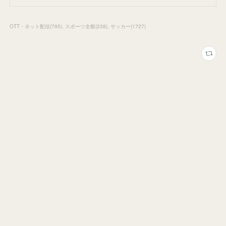
OTT・ネット配信
(
795
)
スポーツ全般
(
238
)
サッカー
(
1727
)