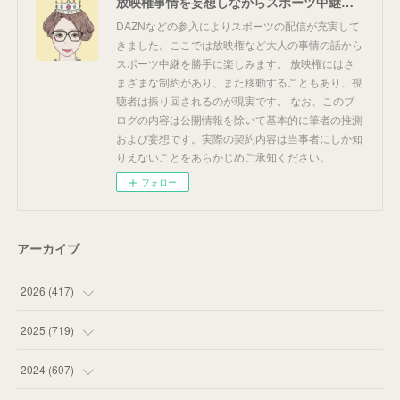
放映権事情を妄想しながらスポーツ中継を楽しむ
DAZNなどの参入によりスポーツの配信が充実して
きました。ここでは放映権など大人の事情の話から
スポーツ中継を勝手に楽しみます。 放映権にはさ
まざまな制約があり、また移動することもあり、視
聴者は振り回されるのが現実です。 なお、このブ
ログの内容は公開情報を除いて基本的に筆者の推測
および妄想です。実際の契約内容は当事者にしか知
りえないことをあらかじめご承知ください。
フォロー
アーカイブ
2026
(
417
)
(
12
)
2025
(
719
)
(
55
)
(
75
)
2024
(
607
)