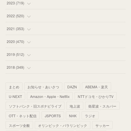
(
58
)
(
63
)
(
51
)
2023
(
719
)
(
58
)
(
57
)
(
48
)
(
59
)
2022
(
520
)
(
53
)
(
60
)
(
35
)
(
52
)
(
65
)
2021
(
353
)
(
59
)
(
62
)
(
51
)
(
55
)
(
44
)
(
31
)
2020
(
470
)
(
55
)
(
55
)
(
60
)
(
63
)
(
41
)
(
33
)
(
34
)
2019
(
512
)
(
67
)
(
61
)
(
59
)
(
53
)
(
43
)
(
34
)
(
32
)
(
51
)
2018
(
349
)
(
64
)
(
59
)
(
66
)
(
46
)
(
30
)
(
33
)
(
46
)
(
37
)
まとめ
お知らせ・あいさつ
DAZN
ABEMA・楽天
(
52
)
(
51
)
(
61
)
(
42
)
(
25
)
(
36
)
(
44
)
(
35
)
U-NEXT
Amazon・Apple・Netflix
NTTドコモ・ひかりTV
(
68
)
(
40
)
(
54
)
(
41
)
(
29
)
(
33
)
(
42
)
(
40
)
ソフトバンク・旧スポナビライブ
地上波
衛星波・スカパー
(
60
)
(
50
)
(
56
)
(
33
)
(
25
)
(
53
)
OTT・ネット配信
JSPORTS
NHK
ラジオ
(
50
)
(
39
)
(
42
)
スポーツ全般
(
58
)
オリンピック・パラリンピック
サッカー
(
56
)
(
38
)
(
32
)
(
41
)
(
34
)
(
42
)