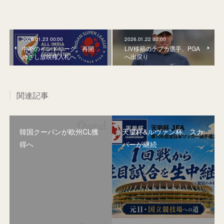
2026.01.23 00:00
2026.01.22 00:00
中断のインドリーグ、再開
LIV移籍のケプカ選手、PGA
めざし放映権入札へ
へ出戻り
関連記事
韓国クーパンが欧州CL獲
天皇杯&ルヴァン杯、スカ
得へ
パーが継続