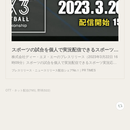
スポーツの試合を個人で実況配信できるスポーツ実況応援メディア「play-by-play LIVE」テストイベント開催
株式会社ディー・エヌ・エーのプレスリリース（2023年3月22日 16
時09分）スポーツの試合を個人で実況配信できるスポーツ実況応…
プレスリリース・ニュースリリース配信シェアNo.1｜PR TIMES
OTT・ネット配信
(
795
)
野球
(
522
)