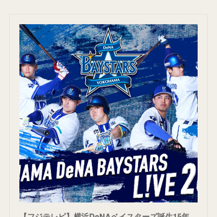
【フジテレビ】横浜DeNAベイスターズ誕生15年目 相川亮二新監督と挑む“王座奪還”のシーズン！『横浜DeNAベイスターズ L!VE 2026』FODにてライブ配信決定！