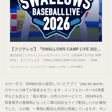
【フジテレビ】『SWALLOWS CAMP L!VE 2026』『SWALLOWS BASEBALL L!VE 2026』２月１日（日）10時30分～FOD＆CSフジテレビONEでLIVE配信・生中継
株式会社フジテレビジョンのプレスリリース（2026年1月14日 08時
00分）【フジテレビ】『SWALLOWS CAMP L!VE 2026』『SWA…
プレスリリース・ニュースリリース配信シェアNo.1｜PR TIMES
その一方で、DeNAが自ら提供していたアプリ「play by sports」
のサービス終了が発表されています。インフルエンサーやOB選
手などを交えた「個人実況」が売りのサービスで、2024年4月、
筒香選手の復帰戦となった二軍の試合をライブ配信したのが最初
でした。その後、一軍戦の配信も何回か実施していますが、今シ