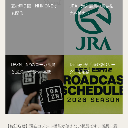
夏の甲子園、NHK ONEで
JRA、海外競馬の馬券発
も配信
売を拡大へ
DAZN、NYのローカル局
Disney+が「海外版Dリー
と提携。米進出に本腰
グ」を配信
【お知らせ】
現在コメント機能が使えない状態です。感想・意