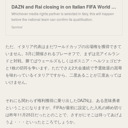
DAZN and Rai closing in on Italian FIFA World Cup rights - Sportcal
Whichever media rights partner is selected in Italy, this will happen
before the national team can confirm its qualification.
Sportcal
ただ、イタリア代表はまだワールドカップの出場権を獲得できて
いません。3月に開催されるプレーオフで、まずは北アイルラン
ドと対戦。勝てばウェールズもしくはボスニア・ヘルツェゴビナ
と1枚の切符を争います。ただでさえ2大会連続で予選敗退の屈辱
を味わっているイタリアですから、二度あることが三度あっては
いけません。
それにも関わらず権利獲得に乗り出したDAZNは、ある意味勇者
ということになりますが、FIFAが最初に設定した入札の締め切り
は昨年11月25日だったとのことで、さすがにそこは待ってあげよ
うよ・・・といったところでしょうか。