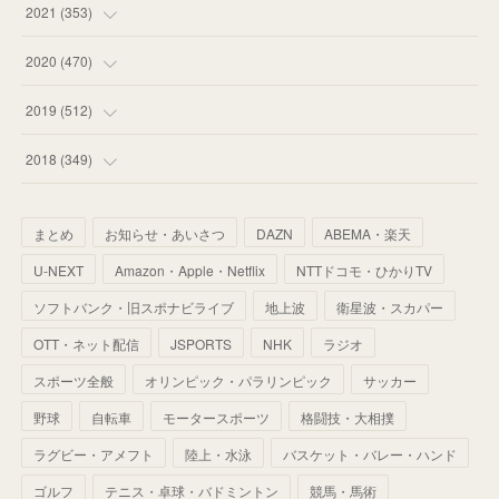
(
53
)
(
60
)
(
35
)
(
52
)
(
65
)
2021
(
353
)
(
59
)
(
62
)
(
51
)
(
55
)
(
44
)
(
31
)
2020
(
470
)
(
55
)
(
55
)
(
60
)
(
63
)
(
41
)
(
33
)
(
34
)
2019
(
512
)
(
67
)
(
61
)
(
59
)
(
53
)
(
43
)
(
34
)
(
32
)
(
51
)
2018
(
349
)
(
64
)
(
59
)
(
66
)
(
46
)
(
30
)
(
33
)
(
46
)
(
37
)
まとめ
お知らせ・あいさつ
DAZN
ABEMA・楽天
(
52
)
(
51
)
(
61
)
(
42
)
(
25
)
(
36
)
(
44
)
(
35
)
U-NEXT
Amazon・Apple・Netflix
NTTドコモ・ひかりTV
(
68
)
(
40
)
(
54
)
(
41
)
(
29
)
(
33
)
(
42
)
(
40
)
ソフトバンク・旧スポナビライブ
地上波
衛星波・スカパー
(
60
)
(
50
)
(
56
)
(
33
)
(
25
)
(
53
)
OTT・ネット配信
JSPORTS
NHK
ラジオ
(
50
)
(
39
)
(
42
)
スポーツ全般
(
58
)
オリンピック・パラリンピック
サッカー
(
56
)
(
38
)
(
32
)
(
41
)
(
34
)
(
42
)
野球
自転車
モータースポーツ
格闘技・大相撲
(
45
)
(
74
)
(
57
)
(
24
)
(
60
)
(
32
)
(
9
)
ラグビー・アメフト
陸上・水泳
バスケット・バレー・ハンド
(
70
)
(
41
)
(
28
)
(
13
)
(
37
)
(
22
)
ゴルフ
テニス・卓球・バドミントン
競馬・馬術