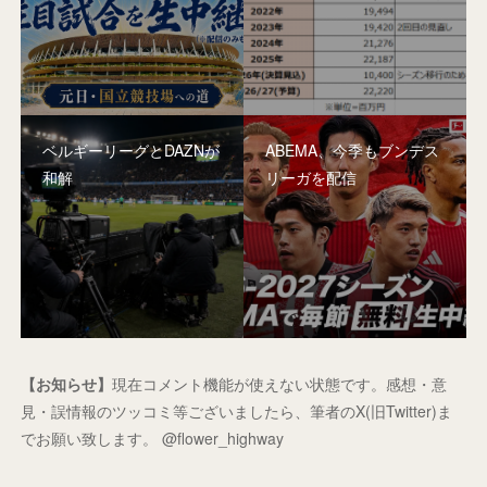
ベルギーリーグとDAZNが
ABEMA、今季もブンデス
和解
リーガを配信
【お知らせ】
現在コメント機能が使えない状態です。感想・意
見・誤情報のツッコミ等ございましたら、筆者のX(旧Twitter)ま
でお願い致します。 @flower_highway