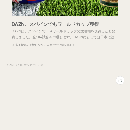
DAZN、スペインでもワールドカップ獲得
DAZNは、スペインでFIFAワールドカップの放映権を獲得したと発
表しました。全104試合を中継します。DAZNにとっては日本に続…
放映権事情を妄想しながらスポーツ中継を楽しむ
DAZN
(
1364
)
サッカー
(
1728
)