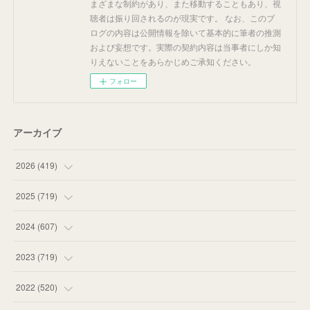
まざまな制約があり、また移動することもあり、視
聴者は振り回されるのが現実です。 なお、このブ
ログの内容は公開情報を除いて基本的に筆者の推測
および妄想です。実際の契約内容は当事者にしか知
りえないことをあらかじめご承知ください。
フォロー
アーカイブ
2026
(
419
)
(
14
)
2025
(
719
)
(
55
)
(
75
)
2024
(
607
)
(
58
)
(
63
)
(
51
)
2023
(
719
)
(
58
)
(
57
)
(
48
)
(
59
)
2022
(
520
)