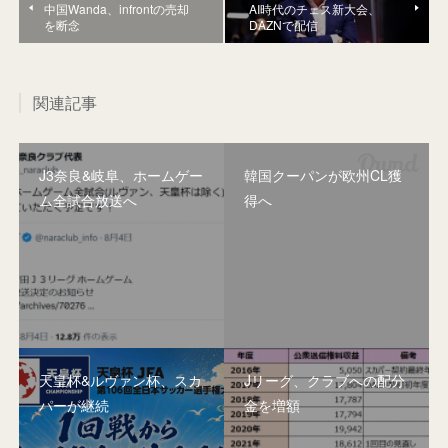
中国Wanda、infrontの売却
AI時代のチェス新大会、
を断念
DAZNで配信
関連記事
J3奈良&岐阜、ホームゲー
韓国クーパンが欧州CL獲
ム全試合放送へ
得へ
天皇杯&ルヴァン杯、スカ
Jリーグ、クラブへの配分
パーが継続
金を増額