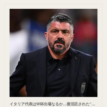
イタリア代表はW杯出場なるか…復活託された“闘将”が語る執念「どんな犠牲を払ってでも成し遂げたい」 | サッカーキング