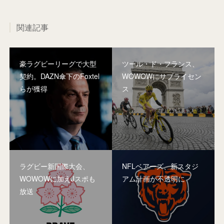
関連記事
豪ラグビーリーグで大型
ツール・ド・フランス、
契約。DAZN傘下のFoxtel
WOWOWにサブライセン
らが獲得
ス
ラグビー新国際大会、
NFLベアーズ、新スタジ
WOWOWに加えJスポも
アム計画が不透明に
放送