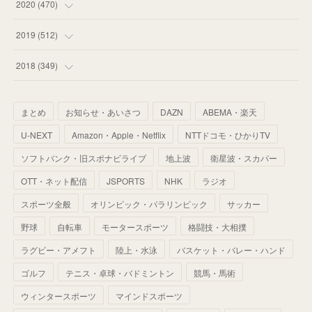
(
55
)
(
44
)
(
31
)
2020
(
470
)
(
55
)
(
55
)
(
60
)
(
63
)
(
41
)
(
33
)
(
34
)
2019
(
512
)
(
67
)
(
61
)
(
59
)
(
53
)
(
43
)
(
34
)
(
32
)
(
51
)
2018
(
349
)
(
64
)
(
59
)
(
66
)
(
46
)
(
30
)
(
33
)
(
46
)
(
37
)
まとめ
お知らせ・あいさつ
DAZN
ABEMA・楽天
(
52
)
(
51
)
(
61
)
(
42
)
(
25
)
(
36
)
(
44
)
(
35
)
U-NEXT
Amazon・Apple・Netflix
NTTドコモ・ひかりTV
(
68
)
(
40
)
(
54
)
(
41
)
(
29
)
(
33
)
(
42
)
(
40
)
ソフトバンク・旧スポナビライブ
地上波
衛星波・スカパー
(
60
)
(
50
)
(
56
)
(
33
)
(
25
)
(
53
)
OTT・ネット配信
JSPORTS
NHK
ラジオ
(
50
)
(
39
)
(
42
)
スポーツ全般
(
58
)
オリンピック・パラリンピック
サッカー
(
56
)
(
38
)
(
32
)
(
41
)
(
34
)
(
42
)
野球
自転車
モータースポーツ
格闘技・大相撲
(
45
)
(
74
)
(
57
)
(
24
)
(
60
)
(
32
)
(
9
)
ラグビー・アメフト
陸上・水泳
バスケット・バレー・ハンド
(
70
)
(
41
)
(
28
)
(
13
)
(
37
)
(
22
)
ゴルフ
テニス・卓球・バドミントン
競馬・馬術
(
29
)
ウィンタースポーツ
(
29
)
マインドスポーツ
(
45
)
(
37
)
(
29
)