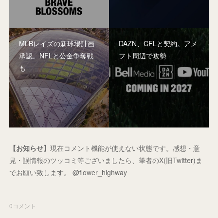
MLBレイズの新球場計画
DAZN、CFLと契約。アメ
承認。NFLと公金争奪戦
フト周辺で攻勢
も
【お知らせ】
現在コメント機能が使えない状態です。感想・意
見・誤情報のツッコミ等ございましたら、筆者のX(旧Twitter)ま
でお願い致します。 @flower_highway
0
コメント