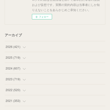
および妄想です。実際の契約内容は当事者にしか知
りえないことをあらかじめご承知ください。
フォロー
アーカイブ
2026
(
421
)
(
16
)
2025
(
719
)
(
55
)
(
75
)
2024
(
607
)
(
58
)
(
63
)
(
51
)
2023
(
719
)
(
58
)
(
57
)
(
48
)
(
59
)
2022
(
520
)
(
53
)
(
60
)
(
35
)
(
52
)
(
65
)
2021
(
353
)
(
59
)
(
62
)
(
51
)