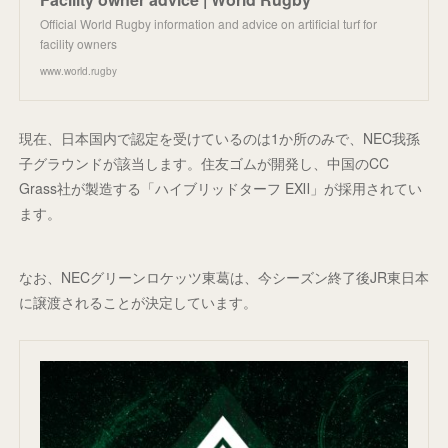
Official World Rugby information and advice on artificial turf for
facility owners
www.world.rugby
現在、日本国内で認定を受けているのは1か所のみで、NEC我孫
子グラウンドが該当します。住友ゴムが開発し、中国のCC
Grass社が製造する「ハイブリッドターフ EXⅡ」が採用されてい
ます。
なお、NECグリーンロケッツ東葛は、今シーズン終了後JR東日本
に譲渡されることが決定しています。