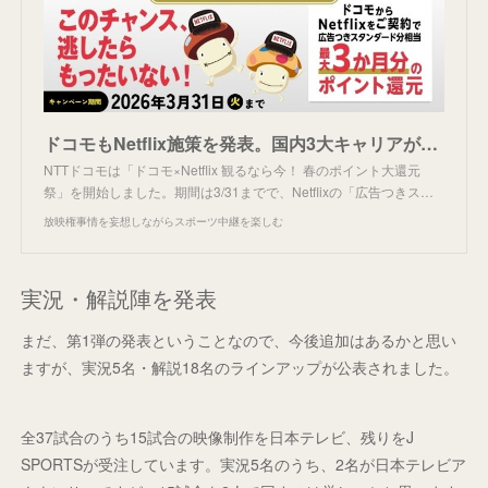
ドコモもNetflix施策を発表。国内3大キャリアが揃う
NTTドコモは「ドコモ×Netflix 観るなら今！ 春のポイント大還元
祭」を開始しました。期間は3/31までで、Netflixの「広告つきス…
放映権事情を妄想しながらスポーツ中継を楽しむ
実況・解説陣を発表
まだ、第1弾の発表ということなので、今後追加はあるかと思い
ますが、実況5名・解説18名のラインアップが公表されました。
全37試合のうち15試合の映像制作を日本テレビ、残りをJ
SPORTSが受注しています。実況5名のうち、2名が日本テレビア