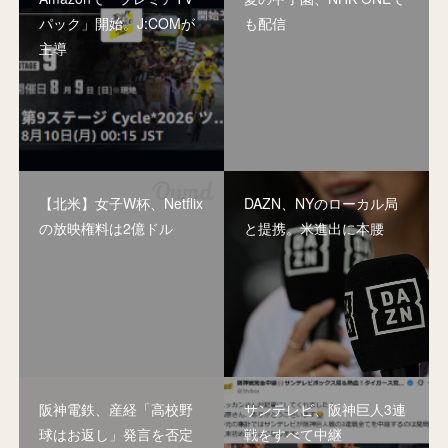
パック」開始。J:COMが
も配信
主導
【北米】女子W杯、Netflix
DAZN、NYのローカル局
の放映権料は2億ドル
と提携。米進出に本腰
阪神電鉄、産経「高校野
サンテレビ、阪神巨人3連
球はお返し」発言を否定
戦をすべて中継