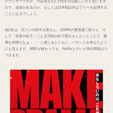
ナウンサーですが、15試合を2人で回すのは厳しいかと思います
ので、追加があるのか、もしくは日本戦以外はフリーを起用する
ことになるでしょう。
他3名は、元フジの田中大貴さん、元NHKの豊原謙二郎さん、そ
して「世界の松下」こと元TBSの松下賢次さんということで、重
厚な布陣だなぁ・・・と感じるとともに、バランスを考えたよう
にも見えます。WBCが終わっても、Netflixとテレビ局の関係はつ
づきます。