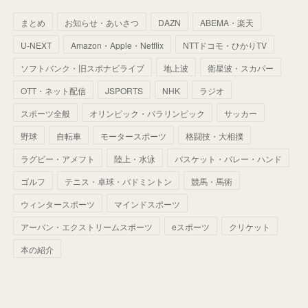
(
46
)
(
30
)
(
33
)
(
46
)
(
37
)
まとめ
お知らせ・あいさつ
DAZN
ABEMA・楽天
(
52
)
(
51
)
(
61
)
(
42
)
(
25
)
(
36
)
(
44
)
(
35
)
U-NEXT
Amazon・Apple・Netflix
NTTドコモ・ひかりTV
(
68
)
(
40
)
(
54
)
(
41
)
(
29
)
(
33
)
(
42
)
(
40
)
ソフトバンク・旧スポナビライブ
地上波
衛星波・スカパー
(
60
)
(
50
)
(
56
)
(
33
)
(
25
)
(
53
)
OTT・ネット配信
JSPORTS
NHK
ラジオ
(
50
)
(
39
)
(
42
)
スポーツ全般
(
58
)
オリンピック・パラリンピック
サッカー
(
56
)
(
38
)
(
32
)
(
41
)
(
34
)
(
42
)
野球
自転車
モータースポーツ
格闘技・大相撲
(
45
)
(
74
)
(
57
)
(
24
)
(
60
)
(
32
)
(
9
)
ラグビー・アメフト
陸上・水泳
バスケット・バレー・ハンド
(
70
)
(
41
)
(
28
)
(
13
)
(
37
)
(
22
)
ゴルフ
テニス・卓球・バドミントン
競馬・馬術
(
29
)
ウィンタースポーツ
(
29
)
マインドスポーツ
(
45
)
(
37
)
(
29
)
アーバン・エクストリームスポーツ
eスポーツ
クリケット
(
33
)
(
49
)
(
59
)
(
32
)
本の紹介
(
41
)
(
44
)
(
50
)
(
36
)
(
14
)