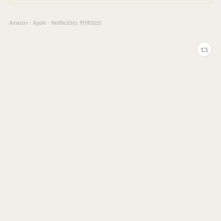
Amazon・Apple・Netflix
(
230
)
野球
(
522
)