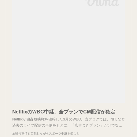
NetflixのWBC中継、全プランでCM配信が確定
Netflixが独占放映権を獲得した3月のWBC。当ブログでは、NFLなど
過去のライブ配信の事例をもとに、「広告つきプラン」だけでな…
放映権事情を妄想しながらスポーツ中継を楽しむ