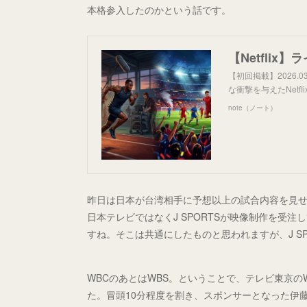
本格参入したのかという話です。
【初回掲載】2026.0
な衝撃を与えたNetf
note（ノート）
昨日は日本が台湾相手に予想以上の試合内容を見
日本テレビではなくJ SPORTSが映像制作を受
すね。そこは共通にしたものと思われますが、J S
WBCのあとはWBS。ということで、テレビ東京の
た。冒頭10分程度を割き、スポンサーとなった伊