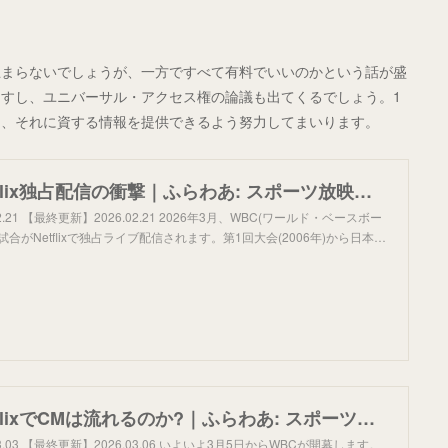
止まらないでしょうが、一方ですべて有料でいいのかという話が盛
すし、ユニバーサル・アクセス権の論議も出てくるでしょう。1
し、それに資する情報を提供できるよう努力してまいります。
【WBC】Netflix独占配信の衝撃｜ふらわあ: スポーツ放映権の世界
2.21 【最終更新】2026.02.21 2026年3月、WBC(ワールド・ベースボー
合がNetflixで独占ライブ配信されます。第1回大会(2006年)から日本…
【WBC】NetflixでCMは流れるのか?｜ふらわあ: スポーツ放映権の世界
3.03 【最終更新】2026.03.06 いよいよ3月5日からWBCが開幕します。