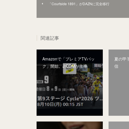
「Courtside 1891」がDAZNに完全移行
関連記事
Amazonで「プレミアTVパッ
夏の甲子
ク」開始。J:COMが主導
信