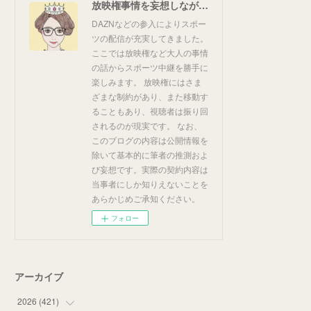
放映権事情を妄想しながらスポーツ中継を楽しむ
DAZNなどの参入によりスポー
ツの配信が充実してきました。
ここでは放映権など大人の事情
の話からスポーツ中継を勝手に
楽しみます。 放映権にはさま
ざまな制約があり、また移動す
ることもあり、視聴者は振り回
されるのが現実です。 なお、
このブログの内容は公開情報を
除いて基本的に筆者の推測およ
び妄想です。実際の契約内容は
当事者にしか知りえないことを
あらかじめご承知ください。
フォロー
アーカイブ
2026
(
421
)