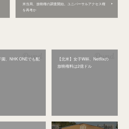
米当局、放映権の調査開始。ユニバーサルアクセス権
を再考か
園、NHK ONEでも配
【北米】女子W杯、Netflixの
放映権料は2億ドル