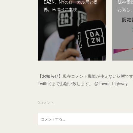
DAZN、NYのローカル局と提
阪神電
携。米進出に本腰
お返し
【お知らせ】
現在コメント機能が使えない状態です
Twitter)までお願い致します。 @flower_highway
0
コメント