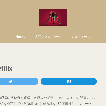
Home
各種まとめページ
プロフィール
lix
ました。WBCの放映権を獲得した経緯や背景についてはすでに記事にして
否定していたNetflixがなぜ方針を180度転換し、スポーツに