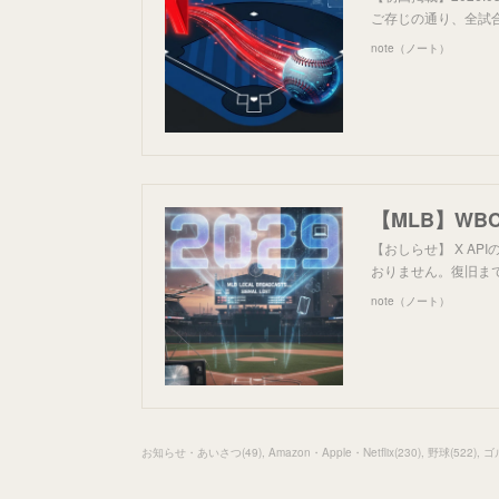
ご存じの通り、全試合が
note（ノート）
【おしらせ】 X AP
おりません。復旧までし
note（ノート）
お知らせ・あいさつ
(
49
)
Amazon・Apple・Netflix
(
230
)
野球
(
522
)
ゴ