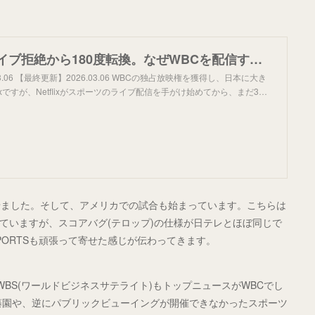
【Netflix】ライブ拒絶から180度転換。なぜWBCを配信するのか｜ふらわあ: スポーツ放映権の世界
3.06 【最終更新】2026.03.06 WBCの独占放映権を獲得し、日本に大き
lixですが、Netflixがスポーツのライブ配信を手がけ始めてから、まだ3…
せました。そして、アメリカでの試合も始まっています。こちらは
注していますが、スコアバグ(テロップ)の仕様が日テレとほぼ同じで
PORTSも頑張って寄せた感じが伝わってきます。
WBS(ワールドビジネスサテライト)もトップニュースがWBCでし
藤園や、逆にパブリックビューイングが開催できなかったスポーツ