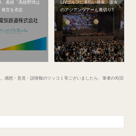
鉄、産経「高校野球は
LIVゴルフに未払い発覚。盟友
」発言を否定
のアジアンツアーも裏切り?
。感想・意見・誤情報のツッコミ等ございましたら、筆者のX(旧