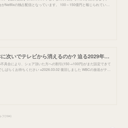
Netflixの独占配信となっています。 100～150億円と報じられてい…
【MLB】WBCに次いでテレビから消えるのか? 迫る2029年問題｜ふらわあ: スポーツ放映権の世界
Iの不具合により、シェア頂いた方への割引(150→100円)がまだ設定できて
ばらくお待ちください ※2026.03.02 復旧しました WBCの放送がテ…
ルフ
(
194
)