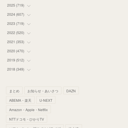
2025
(
719
(
16
)
)
(
55
)
2024
(
607
(
75
)
)
(
58
)
(
63
)
2023
(
719
(
51
)
)
(
58
)
(
57
)
(
48
)
2022
(
520
(
59
)
)
(
53
)
(
60
)
(
35
)
(
52
)
2021
(
353
(
65
)
)
(
59
)
(
62
)
(
51
)
(
55
)
(
44
)
2020
(
470
(
31
)
)
(
55
)
(
55
)
(
60
)
(
63
)
(
41
)
(
33
)
2019
(
512
(
34
)
)
(
67
)
(
61
)
(
59
)
(
53
)
(
43
)
(
34
)
(
32
)
2018
(
349
(
51
)
)
(
64
)
(
59
)
(
66
)
(
46
)
(
30
)
(
33
)
(
46
)
(
37
)
(
52
)
(
51
)
(
61
)
(
42
)
(
25
)
(
36
)
(
44
)
(
35
)
まとめ
お知らせ・あいさつ
DAZN
(
68
)
(
40
)
(
54
)
(
41
)
(
29
)
(
33
)
(
42
)
(
40
)
ABEMA・楽天
U-NEXT
(
60
)
(
50
)
(
56
)
(
33
)
(
25
)
(
53
)
(
50
)
(
39
)
Amazon・Apple・Netflix
(
42
)
(
58
)
(
56
)
(
38
)
(
32
)
(
41
)
(
34
)
(
42
)
NTTドコモ・ひかりTV
(
45
)
(
74
)
(
57
)
(
24
)
(
60
)
(
32
)
(
9
)