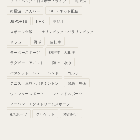
ソフトバンク・旧スポナビライブ
地上波
(
70
)
(
41
)
(
28
)
(
13
)
(
37
)
(
22
)
衛星波・スカパー
OTT・ネット配信
(
29
)
(
29
)
(
45
)
(
37
)
(
29
)
JSPORTS
NHK
ラジオ
(
33
)
(
49
)
(
59
)
(
32
)
スポーツ全般
オリンピック・パラリンピック
(
41
)
(
44
)
(
50
)
サッカー
野球
自転車
(
36
)
(
14
)
モータースポーツ
格闘技・大相撲
ラグビー・アメフト
陸上・水泳
バスケット・バレー・ハンド
ゴルフ
テニス・卓球・バドミントン
競馬・馬術
ウィンタースポーツ
マインドスポーツ
アーバン・エクストリームスポーツ
eスポーツ
クリケット
本の紹介