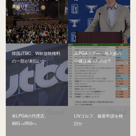
裏切り?
韓国JTBC、W杯放映権料
JLPGAツアー、地上波の
の一部が未払いか
中継は減ったのか?
米LPGAの代理店、
LIVゴルフ、破産申請を検
IMG→IRISへ
討か