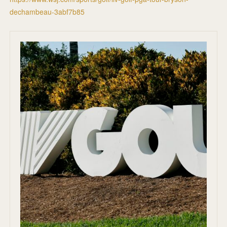
dechambeau-3abf7b85