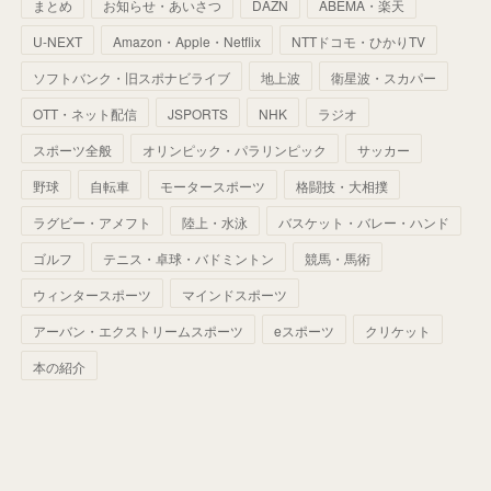
まとめ
お知らせ・あいさつ
DAZN
ABEMA・楽天
(
52
)
(
51
)
(
61
)
(
42
)
(
25
)
(
36
)
(
44
)
(
35
)
U-NEXT
Amazon・Apple・Netflix
NTTドコモ・ひかりTV
(
68
)
(
40
)
(
54
)
(
41
)
(
29
)
(
33
)
(
42
)
(
40
)
ソフトバンク・旧スポナビライブ
地上波
衛星波・スカパー
(
60
)
(
50
)
(
56
)
(
33
)
(
25
)
(
53
)
OTT・ネット配信
JSPORTS
NHK
ラジオ
(
50
)
(
39
)
(
42
)
スポーツ全般
(
58
)
オリンピック・パラリンピック
サッカー
(
56
)
(
38
)
(
32
)
(
41
)
(
34
)
(
42
)
野球
自転車
モータースポーツ
格闘技・大相撲
(
45
)
(
74
)
(
57
)
(
24
)
(
60
)
(
32
)
(
9
)
ラグビー・アメフト
陸上・水泳
バスケット・バレー・ハンド
(
70
)
(
41
)
(
28
)
(
13
)
(
37
)
(
22
)
ゴルフ
テニス・卓球・バドミントン
競馬・馬術
(
29
)
ウィンタースポーツ
(
29
)
マインドスポーツ
(
45
)
(
37
)
(
29
)
アーバン・エクストリームスポーツ
eスポーツ
クリケット
(
33
)
(
49
)
(
59
)
(
32
)
本の紹介
(
41
)
(
44
)
(
50
)
(
36
)
(
14
)