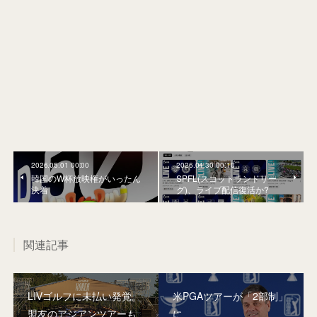
2026.05.01 00:00
2026.04.30 00:10
韓国のW杯放映権がいったん
SPFL(スコットランドリー
決着
グ)、ライブ配信復活か?
関連記事
LIVゴルフに未払い発覚。
米PGAツアーが「2部制」
盟友のアジアンツアーも
に