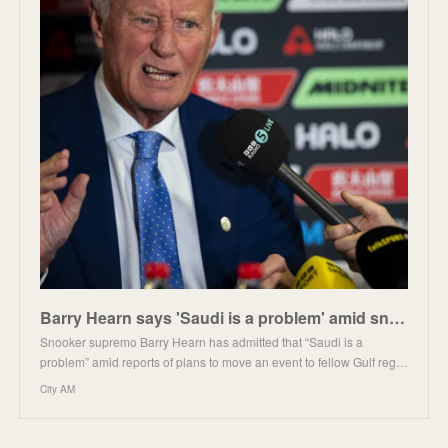
Barry Hearn says 'Saudi is a problem' amid snooker shift
Snooker supremo Barry Hearn has admitted that “Saudi is a
problem” amid reports of plans to move an event to fellow Gulf reg…
City AM