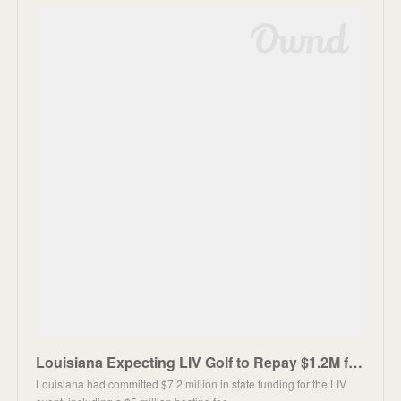
Louisiana Expecting LIV Golf to Repay $1.2M for Canceled Event
Louisiana had committed $7.2 million in state funding for the LIV