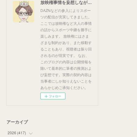
放映権事情を妄想しながらスポーツ中継を楽しむ
DAZNなどの参入によりスポー
ツの配信が充実してきました。
ここでは放映権など大人の事情
の話からスポーツ中継を勝手に
楽しみます。 放映権にはさま
ざまな制約があり、また移動す
ることもあり、視聴者は振り回
されるのが現実です。 なお、
このブログの内容は公開情報を
除いて基本的に筆者の推測およ
び妄想です。実際の契約内容は
当事者にしか知りえないことを
あらかじめご承知ください。
フォロー
アーカイブ
2026
(
417
)