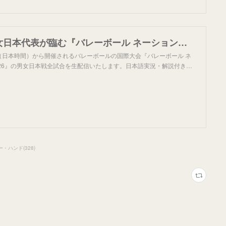
U-NEXT、男女日本代表が臨む『バレーボール ネーションズリーグ2026』日本戦全試合を生配信。日本語実況・解説付きはU-NEXT独占！石川兄妹ら主力選手を追う「注目選手徹底マークチャンネル」もお届
4日（日本時間）から開催されるバレーボールの国際大会『バレーボール ネ
026』の男女日本戦全試合を生配信いたします。日本語実況・解説付き…
ー・ハンド
(
328
)