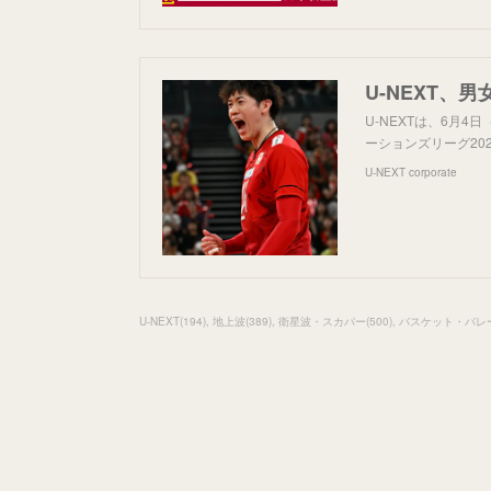
U-NEXTは、6月
ーションズリーグ2
U-NEXT corporate
U-NEXT
(
194
)
地上波
(
389
)
衛星波・スカパー
(
500
)
バスケット・バレ