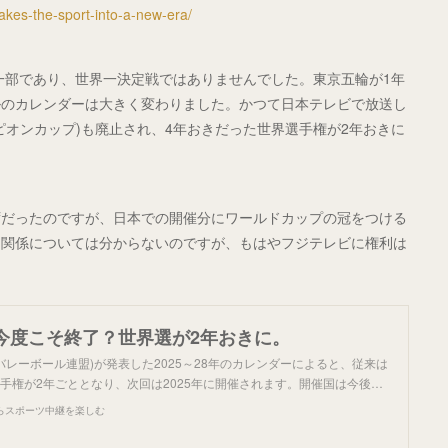
takes-the-sport-into-a-new-era/
の一部であり、世界一決定戦ではありませんでした。東京五輪が1年
ルのカレンダーは大きく変わりました。かつて日本テレビで放送し
ピオンカップ)も廃止され、4年おきだった世界選手権が2年おきに
ずだったのですが、日本での開催分にワールドカップの冠をつける
利関係については分からないのですが、もはやフジテレビに権利は
今度こそ終了？世界選が2年おきに。
国際バレーボール連盟)が発表した2025～28年のカレンダーによると、従来は
手権が2年ごととなり、次回は2025年に開催されます。開催国は今後…
らスポーツ中継を楽しむ