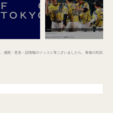
。感想・意見・誤情報のツッコミ等ございましたら、筆者のX(旧