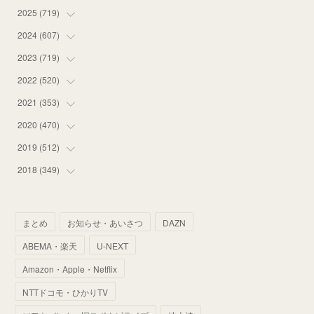
2025
(
719
(
12
)
)
(
55
)
2024
(
607
(
75
)
)
(
58
)
(
63
)
2023
(
719
(
51
)
)
(
58
)
(
57
)
(
48
)
2022
(
520
(
59
)
)
(
53
)
(
60
)
(
35
)
(
52
)
2021
(
353
(
65
)
)
(
59
)
(
62
)
(
51
)
(
55
)
(
44
)
2020
(
470
(
31
)
)
(
55
)
(
55
)
(
60
)
(
63
)
(
41
)
(
33
)
2019
(
512
(
34
)
)
(
67
)
(
61
)
(
59
)
(
53
)
(
43
)
(
34
)
(
32
)
2018
(
349
(
51
)
)
(
64
)
(
59
)
(
66
)
(
46
)
(
30
)
(
33
)
(
46
)
(
37
)
(
52
)
(
51
)
(
61
)
(
42
)
(
25
)
(
36
)
(
44
)
(
35
)
まとめ
お知らせ・あいさつ
DAZN
(
68
)
(
40
)
(
54
)
(
41
)
(
29
)
(
33
)
(
42
)
(
40
)
ABEMA・楽天
U-NEXT
(
60
)
(
50
)
(
56
)
(
33
)
(
25
)
(
53
)
(
50
)
(
39
)
Amazon・Apple・Netflix
(
42
)
(
58
)
(
56
)
(
38
)
(
32
)
(
41
)
(
34
)
(
42
)
NTTドコモ・ひかりTV
(
45
)
(
74
)
(
57
)
(
24
)
(
60
)
(
32
)
(
9
)