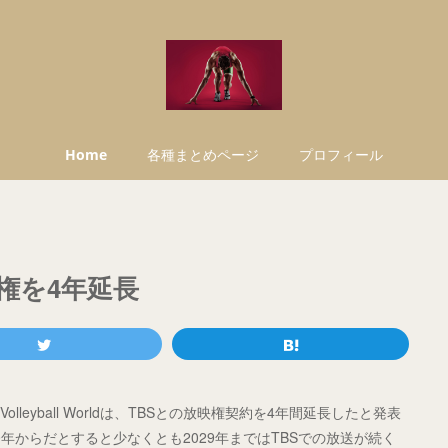
Home
各種まとめページ
プロフィール
権を4年延長
lleyball Worldは、TBSとの放映権契約を4年間延長したと発表
からだとすると少なくとも2029年まではTBSでの放送が続く