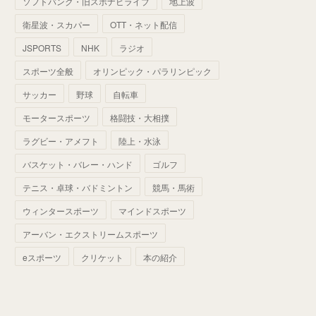
ソフトバンク・旧スポナビライブ
地上波
(
70
)
(
41
)
(
28
)
(
13
)
(
37
)
(
22
)
衛星波・スカパー
OTT・ネット配信
(
29
)
(
29
)
(
45
)
(
37
)
(
29
)
JSPORTS
NHK
ラジオ
(
33
)
(
49
)
(
59
)
(
32
)
スポーツ全般
オリンピック・パラリンピック
(
41
)
(
44
)
(
50
)
サッカー
野球
自転車
(
36
)
(
14
)
モータースポーツ
格闘技・大相撲
ラグビー・アメフト
陸上・水泳
バスケット・バレー・ハンド
ゴルフ
テニス・卓球・バドミントン
競馬・馬術
ウィンタースポーツ
マインドスポーツ
アーバン・エクストリームスポーツ
eスポーツ
クリケット
本の紹介