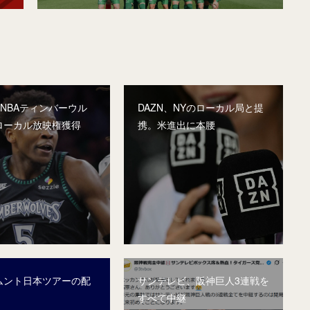
、NBAティンバーウル
DAZN、NYのローカル局と提
ローカル放映権獲得
携。米進出に本腰
ムント日本ツアーの配
サンテレビ、阪神巨人3連戦を
すべて中継