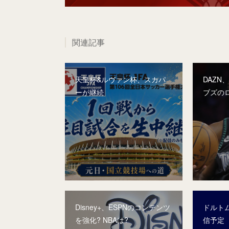
関連記事
天皇杯&ルヴァン杯、スカパ
DAZN
ーが継続
ブズの
Disney+、ESPNのコンテンツ
ドルト
を強化? NBAは?
信予定