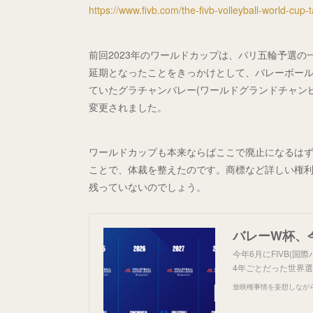
https://www.fivb.com/the-fivb-volleyball-world-cup-
前回2023年のワールドカップは、パリ五輪予選
延期となったことをきっかけとして、バレーボー
ていたグラチャンバレー(ワールドグランドチャン
変更されました。
ワールドカップも本来ならばここで廃止になるは
ことで、体裁を整えたのです。商標など詳しい権
残っていないのでしょう。
バレーW杯、
今年6月にFIVB(
4年ごとだった世界選
放映権事情を妄想しなが