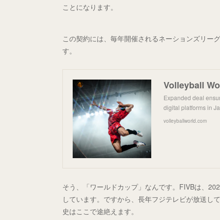
ことになります。
この契約には、毎年開催されるネーションズリーグ
す。
Expanded deal ensur
digital platforms in 
volleyballworld.com
そう、「ワールドカップ」なんです。FIVBは、2
しています。ですから、長年フジテレビが放送し
史はここで途絶えます。