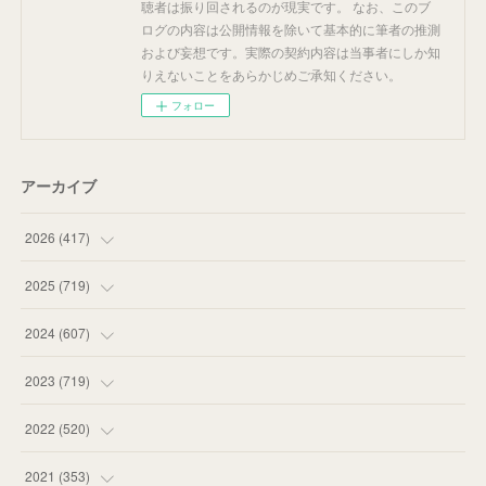
聴者は振り回されるのが現実です。 なお、このブ
ログの内容は公開情報を除いて基本的に筆者の推測
および妄想です。実際の契約内容は当事者にしか知
りえないことをあらかじめご承知ください。
フォロー
アーカイブ
2026
(
417
)
(
12
)
2025
(
719
)
(
55
)
(
75
)
2024
(
607
)
(
58
)
(
63
)
(
51
)
2023
(
719
)
(
58
)
(
57
)
(
48
)
(
59
)
2022
(
520
)
(
53
)
(
60
)
(
35
)
(
52
)
(
65
)
2021
(
353
)