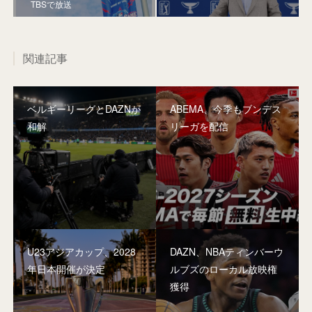
TBSで放送
関連記事
ベルギーリーグとDAZNが
ABEMA、今季もブンデス
和解
リーガを配信
U23アジアカップ、2028
DAZN、NBAティンバーウ
年日本開催が決定
ルブズのローカル放映権
獲得