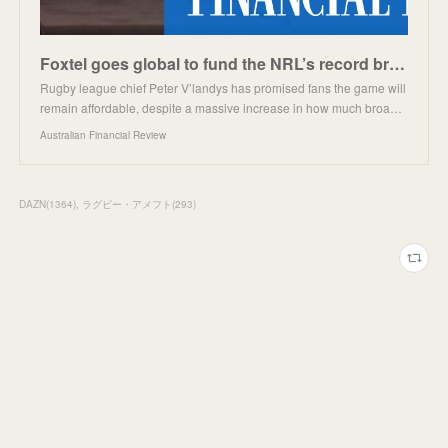
Foxtel goes global to fund the NRL’s record broadcast deal
Rugby league chief Peter V’landys has promised fans the game will
remain affordable, despite a massive increase in how much broa…
Australian Financial Review
DAZN
(
1364
)
ラグビー・アメフト
(
293
)