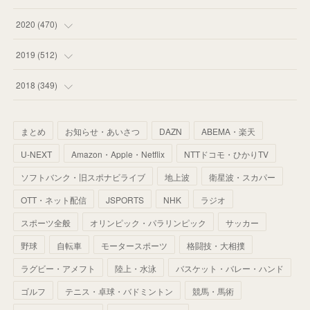
(
59
)
(
62
)
(
51
)
(
55
)
(
44
)
(
31
)
2020
(
470
)
(
55
)
(
55
)
(
60
)
(
63
)
(
41
)
(
33
)
(
34
)
2019
(
512
)
(
67
)
(
61
)
(
59
)
(
53
)
(
43
)
(
34
)
(
32
)
(
51
)
2018
(
349
)
(
64
)
(
59
)
(
66
)
(
46
)
(
30
)
(
33
)
(
46
)
(
37
)
まとめ
お知らせ・あいさつ
DAZN
ABEMA・楽天
(
52
)
(
51
)
(
61
)
(
42
)
(
25
)
(
36
)
(
44
)
(
35
)
U-NEXT
Amazon・Apple・Netflix
NTTドコモ・ひかりTV
(
68
)
(
40
)
(
54
)
(
41
)
(
29
)
(
33
)
(
42
)
(
40
)
ソフトバンク・旧スポナビライブ
地上波
衛星波・スカパー
(
60
)
(
50
)
(
56
)
(
33
)
(
25
)
(
53
)
OTT・ネット配信
JSPORTS
NHK
ラジオ
(
50
)
(
39
)
(
42
)
スポーツ全般
(
58
)
オリンピック・パラリンピック
サッカー
(
56
)
(
38
)
(
32
)
(
41
)
(
34
)
(
42
)
野球
自転車
モータースポーツ
格闘技・大相撲
(
45
)
(
74
)
(
57
)
(
24
)
(
60
)
(
32
)
(
9
)
ラグビー・アメフト
陸上・水泳
バスケット・バレー・ハンド
(
70
)
(
41
)
(
28
)
(
13
)
(
37
)
(
22
)
ゴルフ
テニス・卓球・バドミントン
競馬・馬術