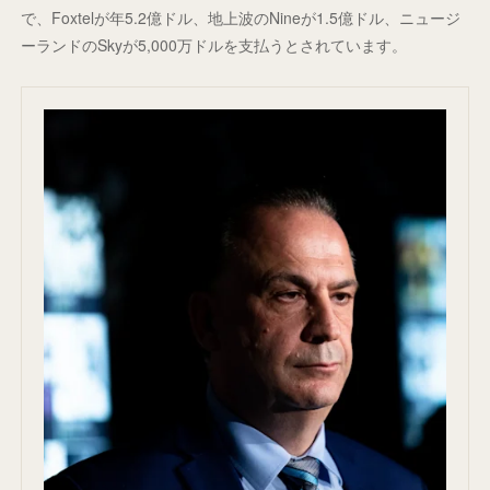
で、Foxtelが年5.2億ドル、地上波のNineが1.5億ドル、ニュージ
ーランドのSkyが5,000万ドルを支払うとされています。