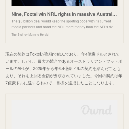
Nine, Foxtel win NRL rights in massive Australian sport media deal
The $5 billion deal would keep the sporting code with its current
media partners and hand the NRL more money than the AFL’s riv…
The Sydney Morning Herald
現在の契約はFoxtelが単独で結んでおり、年4億豪ドルとされて
います。しかし、最大の競合であるオーストラリアン・フットボ
ールのAFLが、2025年から年6.4億豪ドルの契約を結んだことも
あり、それを上回る金額が要求されていました。今回の契約は年
7億豪ドルに達するもので、目標を達成したことになります。