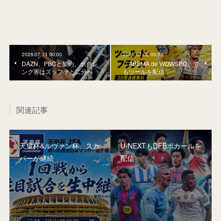
2026.07.11 00:00
2026.07.02 00:10
DAZN、PBCと契約。ボクシ
「ABEMA de WOWSPO」で
ング界はズッファと二分へ
もツールを配信
関連記事
天皇杯&ルヴァン杯、スカ
U-NEXTもDFBポカールを
パーが継続
配信