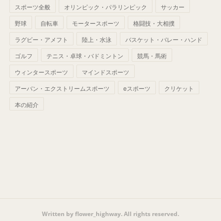
(
42
)
スポーツ全般
(
58
)
オリンピック・パラリンピック
サッカー
(
56
)
(
38
)
(
32
)
(
41
)
(
34
)
(
42
)
野球
自転車
モータースポーツ
格闘技・大相撲
(
45
)
(
74
)
(
57
)
(
24
)
(
60
)
(
32
)
(
9
)
ラグビー・アメフト
陸上・水泳
バスケット・バレー・ハンド
(
70
)
(
41
)
(
28
)
(
13
)
(
37
)
(
22
)
ゴルフ
テニス・卓球・バドミントン
競馬・馬術
(
29
)
ウィンタースポーツ
(
29
)
マインドスポーツ
(
45
)
(
37
)
(
29
)
アーバン・エクストリームスポーツ
eスポーツ
クリケット
(
33
)
(
49
)
(
59
)
(
32
)
本の紹介
(
41
)
(
44
)
(
50
)
(
36
)
(
14
)
Written by flower_highway. All rights reserved.