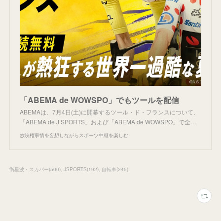
「ABEMA de WOWSPO」でもツールを配信
ABEMAは、7月4日(土)に開幕するツール・ド・フランスについて、
「ABEMA de J SPORTS」および「ABEMA de WOWSPO」で全…
放映権事情を妄想しながらスポーツ中継を楽しむ
衛星波・スカパー
(
500
)
JSPORTS
(
192
)
自転車
(
245
)