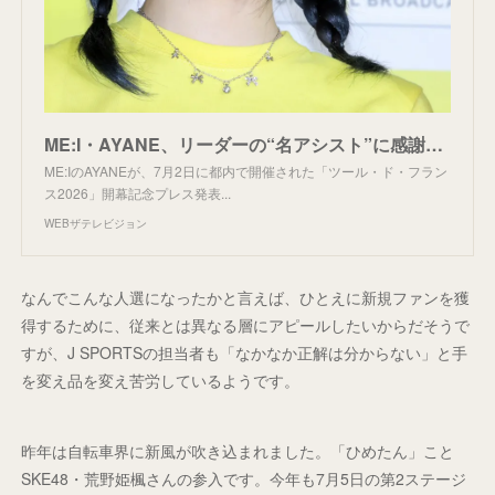
ME:I・AYANE、リーダーの“名アシスト”に感謝「ME:Iになるまでは普通の高校生だったので…」イエローコーデで登場 | WEBザテレビジョン
ME:IのAYANEが、7月2日に都内で開催された「ツール・ド・フラン
ス2026」開幕記念プレス発表...
WEBザテレビジョン
なんでこんな人選になったかと言えば、ひとえに新規ファンを獲
得するために、従来とは異なる層にアピールしたいからだそうで
すが、J SPORTSの担当者も「なかなか正解は分からない」と手
を変え品を変え苦労しているようです。
昨年は自転車界に新風が吹き込まれました。「ひめたん」こと
SKE48・荒野姫楓さんの参入です。今年も7月5日の第2ステージ