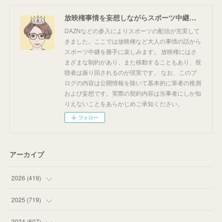
放映権事情を妄想しながらスポーツ中継を楽しむ
DAZNなどの参入によりスポーツの配信が充実して
きました。ここでは放映権など大人の事情の話から
スポーツ中継を勝手に楽しみます。 放映権にはさ
まざまな制約があり、また移動することもあり、視
聴者は振り回されるのが現実です。 なお、このブ
ログの内容は公開情報を除いて基本的に筆者の推測
および妄想です。実際の契約内容は当事者にしか知
りえないことをあらかじめご承知ください。
フォロー
アーカイブ
2026
(
419
)
(
14
)
2025
(
719
)
(
55
)
(
75
)
2024
(
607
)