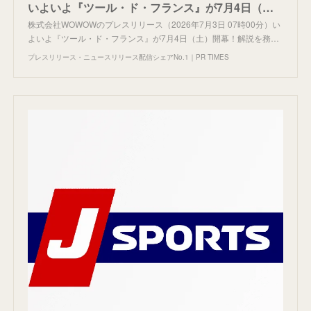
いよいよ『ツール・ド・フランス』が7月4日（土）開幕！解説を務める飯島誠氏がツールの魅力や今大会のみどころを展望！WOWOWでは開幕から全日程をライブ配信！
株式会社WOWOWのプレスリリース（2026年7月3日 07時00分）い
よいよ『ツール・ド・フランス』が7月4日（土）開幕！解説を務…
プレスリリース・ニュースリリース配信シェアNo.1｜PR TIMES