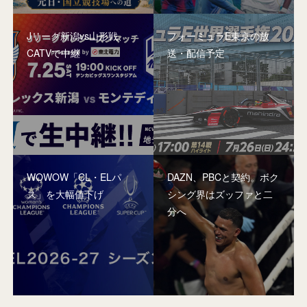
Jリーグ新潟vs山形戦、
フォーミュラE東京の放
CATVで中継
送・配信予定
WOWOW「CL・ELパ
DAZN、PBCと契約。ボク
ス」を大幅値下げ
シング界はズッファと二
分へ