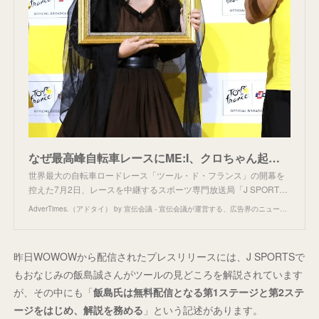
なぜ最高峰自転車レースにME:I、クロちゃん起用？ J SPORTSがツール・ド・フランスで探る“長寿コンテンツ”の広げ方
世界最大の自転車ロードレース「ツール・ド・フランス」の開幕を
控えた7月2日、レースを中継するスポーツ専門放送局「J SPORT…
AdverTimes.（アドタイ） by 宣伝会議 - 宣伝会議が運営する、広告界のニュース＆情報プラットフォーム「AdverTimes.（アドタイ）」
昨日WOWOWから配信されたプレスリリースには、J SPORTSで
もおなじみの飯島誠さんがツールの見どころを解説されています
が、その中にも「
飯島氏は無料配信となる第1ステージと第2ステ
ージをはじめ、解説を務める
」という記述があります。