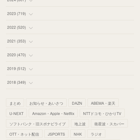
(
58
)
(
63
)
(
51
)
2023
(
719
)
(
58
)
(
57
)
(
48
)
(
59
)
2022
(
520
)
(
53
)
(
60
)
(
35
)
(
52
)
(
65
)
2021
(
353
)
(
59
)
(
62
)
(
51
)
(
55
)
(
44
)
(
31
)
2020
(
470
)
(
55
)
(
55
)
(
60
)
(
63
)
(
41
)
(
33
)
(
34
)
2019
(
512
)
(
67
)
(
61
)
(
59
)
(
53
)
(
43
)
(
34
)
(
32
)
(
51
)
2018
(
349
)
(
64
)
(
59
)
(
66
)
(
46
)
(
30
)
(
33
)
(
46
)
(
37
)
まとめ
お知らせ・あいさつ
DAZN
ABEMA・楽天
(
52
)
(
51
)
(
61
)
(
42
)
(
25
)
(
36
)
(
44
)
(
35
)
U-NEXT
Amazon・Apple・Netflix
NTTドコモ・ひかりTV
(
68
)
(
40
)
(
54
)
(
41
)
(
29
)
(
33
)
(
42
)
(
40
)
ソフトバンク・旧スポナビライブ
地上波
衛星波・スカパー
(
60
)
(
50
)
(
56
)
(
33
)
(
25
)
(
53
)
OTT・ネット配信
JSPORTS
NHK
ラジオ
(
50
)
(
39
)