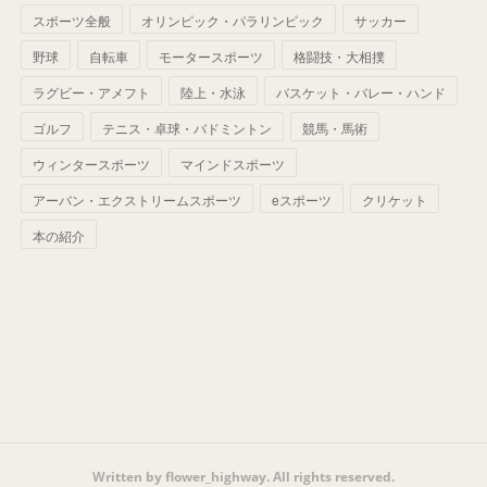
(
42
)
スポーツ全般
(
58
)
オリンピック・パラリンピック
サッカー
(
56
)
(
38
)
(
32
)
(
41
)
(
34
)
(
42
)
野球
自転車
モータースポーツ
格闘技・大相撲
(
45
)
(
74
)
(
57
)
(
24
)
(
60
)
(
32
)
(
9
)
ラグビー・アメフト
陸上・水泳
バスケット・バレー・ハンド
(
70
)
(
41
)
(
28
)
(
13
)
(
37
)
(
22
)
ゴルフ
テニス・卓球・バドミントン
競馬・馬術
(
29
)
ウィンタースポーツ
(
29
)
マインドスポーツ
(
45
)
(
37
)
(
29
)
アーバン・エクストリームスポーツ
eスポーツ
クリケット
(
33
)
(
49
)
(
59
)
(
32
)
本の紹介
(
41
)
(
44
)
(
50
)
(
36
)
(
14
)
Written by flower_highway. All rights reserved.