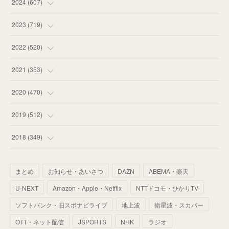
(
55
)
(
75
)
2024
(
607
)
(
58
)
(
63
)
(
51
)
2023
(
719
)
(
58
)
(
57
)
(
48
)
(
59
)
2022
(
520
)
(
53
)
(
60
)
(
35
)
(
52
)
(
65
)
2021
(
353
)
(
59
)
(
62
)
(
51
)
(
55
)
(
44
)
(
31
)
2020
(
470
)
(
55
)
(
55
)
(
60
)
(
63
)
(
41
)
(
33
)
(
34
)
2019
(
512
)
(
67
)
(
61
)
(
59
)
(
53
)
(
43
)
(
34
)
(
32
)
(
51
)
2018
(
349
)
(
64
)
(
59
)
(
66
)
(
46
)
(
30
)
(
33
)
(
46
)
(
37
)
まとめ
お知らせ・あいさつ
DAZN
ABEMA・楽天
(
52
)
(
51
)
(
61
)
(
42
)
(
25
)
(
36
)
(
44
)
(
35
)
U-NEXT
Amazon・Apple・Netflix
NTTドコモ・ひかりTV
(
68
)
(
40
)
(
54
)
(
41
)
(
29
)
(
33
)
(
42
)
(
40
)
ソフトバンク・旧スポナビライブ
地上波
衛星波・スカパー
(
60
)
(
50
)
(
56
)
(
33
)
(
25
)
(
53
)
OTT・ネット配信
JSPORTS
NHK
ラジオ
(
50
)
(
39
)