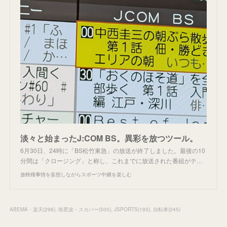
淡々と始まったJ:COM BS。異彩を放つツール。
6月30日、24時に「BS松竹東急」の放送が終了しました。最後の10
分間は「クロージング」と称し、これまでに放送された番組がテ…
放映権事情を妄想しながらスポーツ中継を楽しむ
ABEMA・楽天
(
296
)
衛星波・スカパー
(
500
)
JSPORTS
(
193
)
自転車
(
245
)