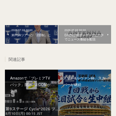
2026.07.03 00:00
2026.07.02 00:00
米PGAツアーが「2部制」に
DAZNが報道メディアに? 伊
でニュース番組を配信
関連記事
Amazonで「プレミアTV
天皇杯&ルヴァン杯、スカ
パック」開始。J:COMが
パーが継続
主導