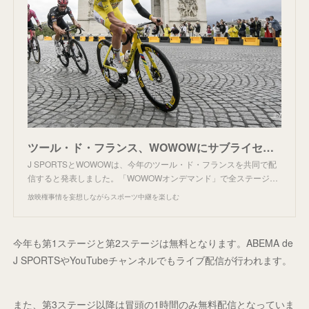
ツール・ド・フランス、WOWOWにサブライセンス
J SPORTSとWOWOWは、今年のツール・ド・フランスを共同で配
信すると発表しました。「WOWOWオンデマンド」で全ステージ…
放映権事情を妄想しながらスポーツ中継を楽しむ
今年も第1ステージと第2ステージは無料となります。ABEMA de
J SPORTSやYouTubeチャンネルでもライブ配信が行われます。
また、第3ステージ以降は冒頭の1時間のみ無料配信となっていま