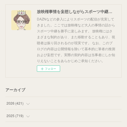
放映権事情を妄想しながらスポーツ中継を楽しむ
DAZNなどの参入によりスポーツの配信が充実して
きました。ここでは放映権など大人の事情の話から
スポーツ中継を勝手に楽しみます。 放映権にはさ
まざまな制約があり、また移動することもあり、視
聴者は振り回されるのが現実です。 なお、このブ
ログの内容は公開情報を除いて基本的に筆者の推測
および妄想です。実際の契約内容は当事者にしか知
りえないことをあらかじめご承知ください。
フォロー
アーカイブ
2026
(
421
)
(
16
)
2025
(
719
)