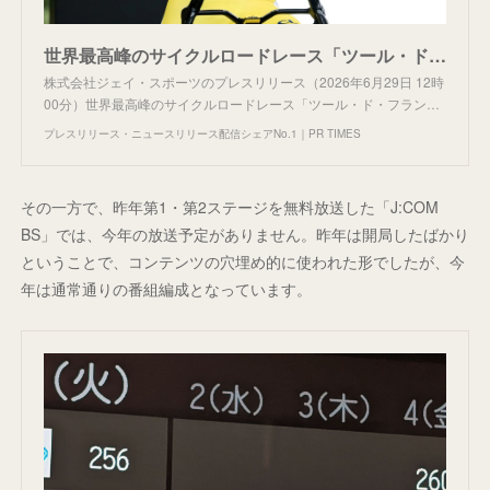
世界最高峰のサイクルロードレース「ツール・ド・フランス2026」 7月4日(土)開幕！ 全21ステージLIVE放送＆配信
株式会社ジェイ・スポーツのプレスリリース（2026年6月29日 12時
00分）世界最高峰のサイクルロードレース「ツール・ド・フラン…
プレスリリース・ニュースリリース配信シェアNo.1｜PR TIMES
その一方で、昨年第1・第2ステージを無料放送した「J:COM
BS」では、今年の放送予定がありません。昨年は開局したばかり
ということで、コンテンツの穴埋め的に使われた形でしたが、今
年は通常通りの番組編成となっています。