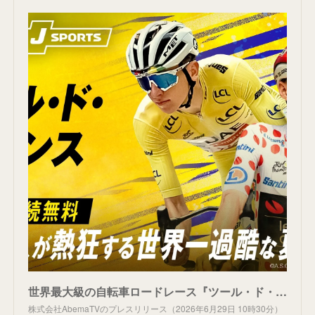
世界最大級の自転車ロードレース『ツール・ド・フランス2026』「ABEMA de J SPORTS」にて開幕から3日間連続無料生中継決定！聖飢魔II・ルーク篁参謀、SKE48・荒野姫楓のゲスト出演も
株式会社AbemaTVのプレスリリース（2026年6月29日 10時30分）