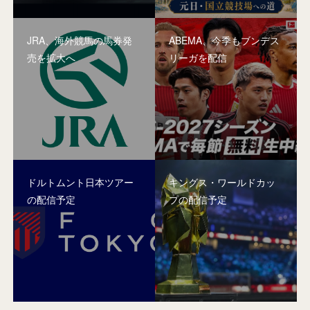
JRA、海外競馬の馬券発
ABEMA、今季もブンデス
売を拡大へ
リーガを配信
ドルトムント日本ツアー
キングス・ワールドカッ
の配信予定
プの配信予定