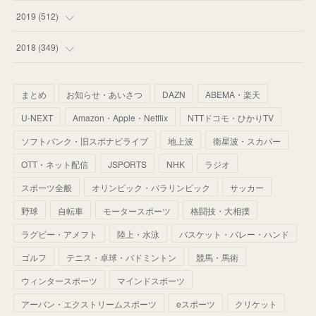
(
55
)
(
55
)
(
60
)
(
63
)
(
41
)
(
33
)
(
34
)
2019
(
512
)
(
67
)
(
61
)
(
59
)
(
53
)
(
43
)
(
34
)
(
32
)
(
51
)
2018
(
349
)
(
64
)
(
59
)
(
66
)
(
46
)
(
30
)
(
33
)
(
46
)
(
37
)
まとめ
お知らせ・あいさつ
DAZN
ABEMA・楽天
(
52
)
(
51
)
(
61
)
(
42
)
(
25
)
(
36
)
(
44
)
(
35
)
U-NEXT
Amazon・Apple・Netflix
NTTドコモ・ひかりTV
(
68
)
(
40
)
(
54
)
(
41
)
(
29
)
(
33
)
(
42
)
(
40
)
ソフトバンク・旧スポナビライブ
地上波
衛星波・スカパー
(
60
)
(
50
)
(
56
)
(
33
)
(
25
)
(
53
)
OTT・ネット配信
JSPORTS
NHK
ラジオ
(
50
)
(
39
)
(
42
)
スポーツ全般
(
58
)
オリンピック・パラリンピック
サッカー
(
56
)
(
38
)
(
32
)
(
41
)
(
34
)
(
42
)
野球
自転車
モータースポーツ
格闘技・大相撲
(
45
)
(
74
)
(
57
)
(
24
)
(
60
)
(
32
)
(
9
)
ラグビー・アメフト
陸上・水泳
バスケット・バレー・ハンド
(
70
)
(
41
)
(
28
)
(
13
)
(
37
)
(
22
)
ゴルフ
テニス・卓球・バドミントン
競馬・馬術
(
29
)
ウィンタースポーツ
(
29
)
マインドスポーツ
(
45
)
(
37
)
(
29
)
アーバン・エクストリームスポーツ
eスポーツ
クリケット
(
33
)
(
49
)
(
59
)
(
32
)