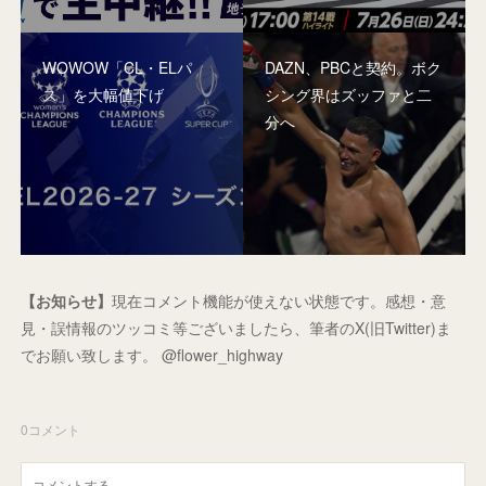
WOWOW「CL・ELパ
DAZN、PBCと契約。ボク
ス」を大幅値下げ
シング界はズッファと二
分へ
【お知らせ】
現在コメント機能が使えない状態です。感想・意
見・誤情報のツッコミ等ございましたら、筆者のX(旧Twitter)ま
でお願い致します。 @flower_highway
0
コメント