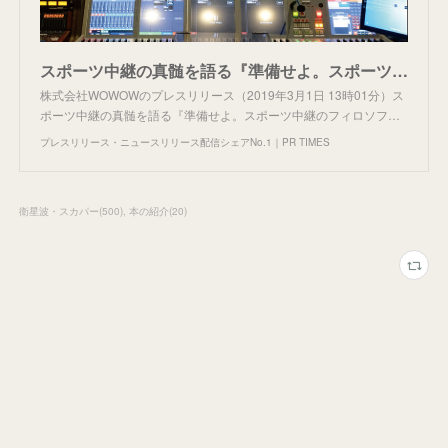
スポーツ中継の真髄を語る『準備せよ。スポーツ中継のフィロソフィー』の出版決定
株式会社WOWOWのプレスリリース（2019年3月1日 13時01分）ス
ポーツ中継の真髄を語る『準備せよ。スポーツ中継のフィロソフ…
プレスリリース・ニュースリリース配信シェアNo.1｜PR TIMES
衛星波・スカパー
(
500
)
本の紹介
(
20
)