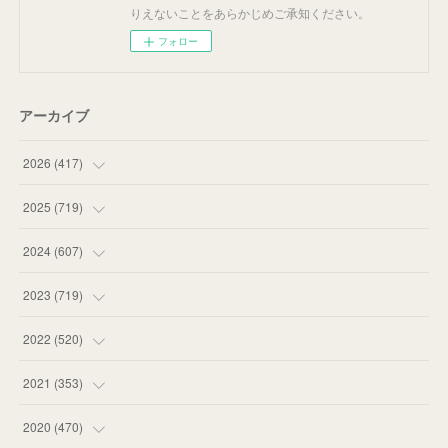
りえないことをあらかじめご承知ください。
フォロー
アーカイブ
2026
(
417
)
(
12
)
2025
(
719
)
(
55
)
(
75
)
2024
(
607
)
(
58
)
(
63
)
(
51
)
2023
(
719
)
(
58
)
(
57
)
(
48
)
(
59
)
2022
(
520
)
(
53
)
(
60
)
(
35
)
(
52
)
(
65
)
2021
(
353
)
(
59
)
(
62
)
(
51
)
(
55
)
(
44
)
(
31
)
2020
(
470
)