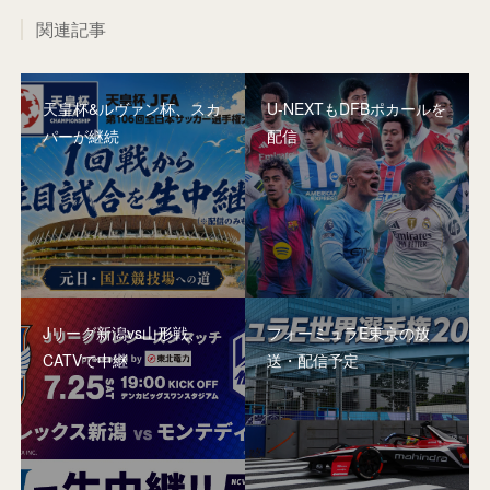
関連記事
天皇杯&ルヴァン杯、スカ
U-NEXTもDFBポカールを
パーが継続
配信
Jリーグ新潟vs山形戦、
フォーミュラE東京の放
CATVで中継
送・配信予定