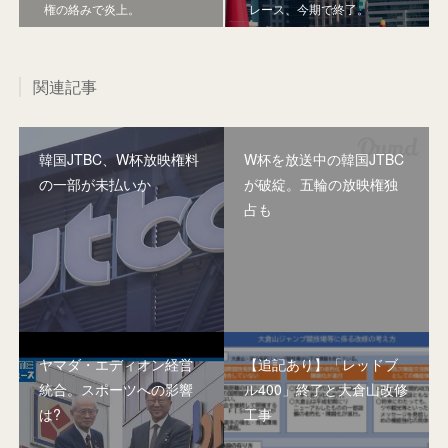
権の絡みで炎上。
レース、今期で終了。
関連記事
韓国JTBC、W杯放映権料
W杯を放送中の韓国JTBC
の一部が未払いか
が破綻。五輪の放映権独
占も
ヤマダ・エディオン経営
【追記あり】「レッドブ
統合。スポーツへの影響
ル400」終了と大倉山改修
は?
工事