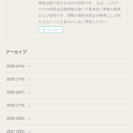
聴者は振り回されるのが現実です。 なお、このブ
ログの内容は公開情報を除いて基本的に筆者の推測
および妄想です。実際の契約内容は当事者にしか知
りえないことをあらかじめご承知ください。
フォロー
アーカイブ
2026
(
419
)
(
14
)
2025
(
719
)
(
55
)
(
75
)
2024
(
607
)
(
58
)
(
63
)
(
51
)
2023
(
719
)
(
58
)
(
57
)
(
48
)
(
59
)
2022
(
520
)
(
53
)
(
60
)
(
35
)
(
52
)
(
65
)
2021
(
353
)