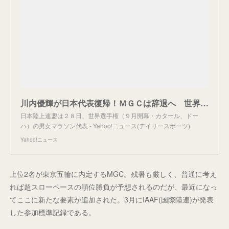
川内優輝が日本代表復帰！ＭＧＣは辞退へ 世界選手権マラソン代表発表（デイリースポーツ） - Yahoo!ニュース
日本陸上連盟は２８日、世界選手権（９月開幕・カタール、ドー
ハ）の男女マラソン代表 - Yahoo!ニュース(デイリースポーツ)
Yahoo!ニュース
上位2名が東京五輪に内定するMGC。残暑も厳しく、普通に考え
れば超スローペースの順位勝負が予想されるのだが、最近になっ
てここに新たな要素が追加された。3月にIAAF(国際陸連)が発表
した参加標準記録である。