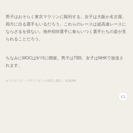
男子はおそらく東京マラソンに殺到する。女子は大阪か名古屋。
両方に出る選手もいるだろう。これらのレースは超高速レースに
ならざるを得ない。海外招待選手に食らいつく選手たちの姿が見
られることだろう。
ちなみにMGCは9/15に開催。男子はTBS、女子はNHKで放送さ
れます。
オリンピック・パラリンピック
(
207
)
陸上・水泳
(
98
)