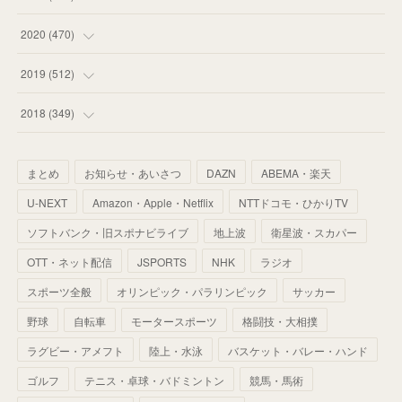
(
59
)
(
62
)
(
51
)
(
55
)
(
44
)
(
31
)
2020
(
470
)
(
55
)
(
55
)
(
60
)
(
63
)
(
41
)
(
33
)
(
34
)
2019
(
512
)
(
67
)
(
61
)
(
59
)
(
53
)
(
43
)
(
34
)
(
32
)
(
51
)
2018
(
349
)
(
64
)
(
59
)
(
66
)
(
46
)
(
30
)
(
33
)
(
46
)
(
37
)
まとめ
お知らせ・あいさつ
DAZN
ABEMA・楽天
(
52
)
(
51
)
(
61
)
(
42
)
(
25
)
(
36
)
(
44
)
(
35
)
U-NEXT
Amazon・Apple・Netflix
NTTドコモ・ひかりTV
(
68
)
(
40
)
(
54
)
(
41
)
(
29
)
(
33
)
(
42
)
(
40
)
ソフトバンク・旧スポナビライブ
地上波
衛星波・スカパー
(
60
)
(
50
)
(
56
)
(
33
)
(
25
)
(
53
)
OTT・ネット配信
JSPORTS
NHK
ラジオ
(
50
)
(
39
)
(
42
)
スポーツ全般
(
58
)
オリンピック・パラリンピック
サッカー
(
56
)
(
38
)
(
32
)
(
41
)
(
34
)
(
42
)
野球
自転車
モータースポーツ
格闘技・大相撲
(
45
)
(
74
)
(
57
)
(
24
)
(
60
)
(
32
)
(
9
)
ラグビー・アメフト
陸上・水泳
バスケット・バレー・ハンド
(
70
)
(
41
)
(
28
)
(
13
)
(
37
)
(
22
)
ゴルフ
テニス・卓球・バドミントン
競馬・馬術