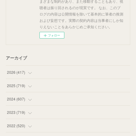
まざまな制約があり、また移動することもあり、視
聴者は振り回されるのが現実です。 なお、このブ
ログの内容は公開情報を除いて基本的に筆者の推測
および妄想です。実際の契約内容は当事者にしか知
りえないことをあらかじめご承知ください。
フォロー
アーカイブ
2026
(
417
)
(
12
)
2025
(
719
)
(
55
)
(
75
)
2024
(
607
)
(
58
)
(
63
)
(
51
)
2023
(
719
)
(
58
)
(
57
)
(
48
)
(
59
)
2022
(
520
)