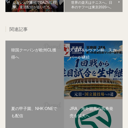
ジョシュア敗戦でDAZNに打
世界の楽天はテニスへ。日
撃。違法配信が追い打ち。
本のヤフーは東京2020へ。
関連記事
韓国クーパンが欧州CL獲
天皇杯&ルヴァン杯、スカ
得へ
パーが継続
夏の甲子園、NHK ONEで
JRA、海外競馬の馬券発
も配信
売を拡大へ