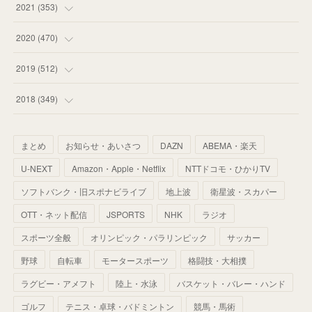
(
53
)
(
60
)
(
35
)
(
52
)
(
65
)
2021
(
353
)
(
59
)
(
62
)
(
51
)
(
55
)
(
44
)
(
31
)
2020
(
470
)
(
55
)
(
55
)
(
60
)
(
63
)
(
41
)
(
33
)
(
34
)
2019
(
512
)
(
67
)
(
61
)
(
59
)
(
53
)
(
43
)
(
34
)
(
32
)
(
51
)
2018
(
349
)
(
64
)
(
59
)
(
66
)
(
46
)
(
30
)
(
33
)
(
46
)
(
37
)
まとめ
お知らせ・あいさつ
DAZN
ABEMA・楽天
(
52
)
(
51
)
(
61
)
(
42
)
(
25
)
(
36
)
(
44
)
(
35
)
U-NEXT
Amazon・Apple・Netflix
NTTドコモ・ひかりTV
(
68
)
(
40
)
(
54
)
(
41
)
(
29
)
(
33
)
(
42
)
(
40
)
ソフトバンク・旧スポナビライブ
地上波
衛星波・スカパー
(
60
)
(
50
)
(
56
)
(
33
)
(
25
)
(
53
)
OTT・ネット配信
JSPORTS
NHK
ラジオ
(
50
)
(
39
)
(
42
)
スポーツ全般
(
58
)
オリンピック・パラリンピック
サッカー
(
56
)
(
38
)
(
32
)
(
41
)
(
34
)
(
42
)
野球
自転車
モータースポーツ
格闘技・大相撲
(
45
)
(
74
)
(
57
)
(
24
)
(
60
)
(
32
)
(
9
)
ラグビー・アメフト
陸上・水泳
バスケット・バレー・ハンド
(
70
)
(
41
)
(
28
)
(
13
)
(
37
)
(
22
)
ゴルフ
テニス・卓球・バドミントン
競馬・馬術