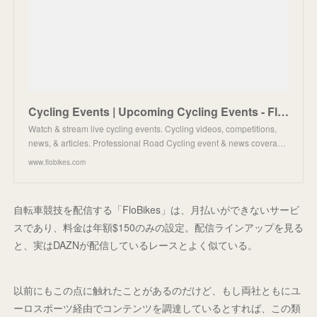
Cycling Events | Upcoming Cycling Events - FloBikes
Watch & stream live cycling events. Cycling videos, competitions,
news, & articles. Professional Road Cycling event & news covera…
www.flobikes.com
自転車競技を配信する「FloBikes」は、月払いができないサービ
スであり、料金は年額$150のみの設定。配信ラインアップを見る
と、実はDAZNが配信しているレースとよく似ている。
以前にもこの点に触れたことがあるのだけど、もし両社ともにユ
ーロスポーツ経由でコンテンツを調達しているとすれば、この類