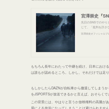
先日のSNSでのや
じて、「批判を許さ
宮澤崇史オフィシャルブログ「B
もちろん長年にわたって中継を続け、日本におけるサ
は誰もが認めるところ。しかし、それだけでは足
もしかしたらDAZNが自転車から撤退してしまう
をJSPORTSが放送できるかと言えば、おそらく
この背景には、やはりと言うか放映権料の高騰が
局による放送になってしまうことは避けられませ