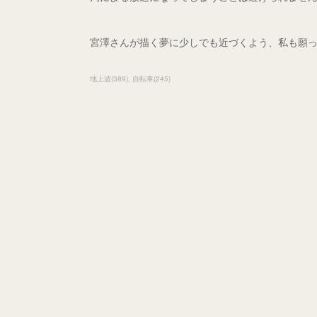
宮澤さんが描く夢に少しでも近づくよう、私も願
地上波
(
389
)
自転車
(
245
)