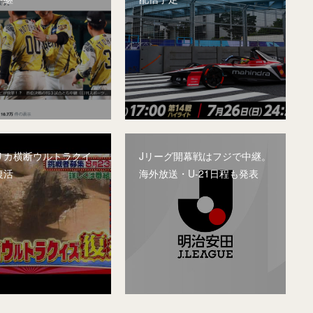
リカ横断ウルトラクイ
Jリーグ開幕戦はフジで中継。
復活
海外放送・U-21日程も発表