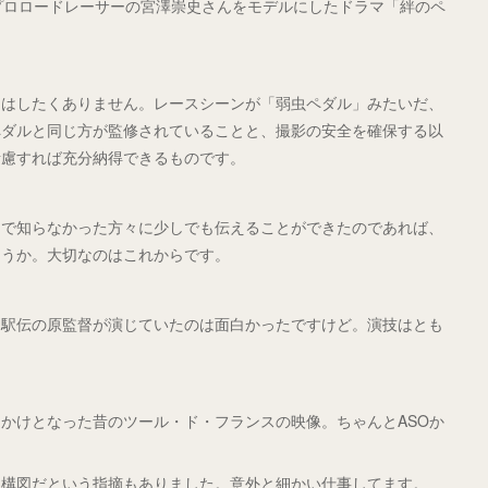
プロロードレーサーの宮澤崇史さんをモデルにしたドラマ「絆のペ
とはしたくありません。レースシーンが「弱虫ペダル」みたいだ、
ペダルと同じ方が監修されていることと、撮影の安全を確保する以
考慮すれば充分納得できるものです。
まで知らなかった方々に少しでも伝えることができたのであれば、
ょうか。大切なのはこれからです。
を駅伝の原監督が演じていたのは面白かったですけど。演技はとも
かけとなった昔のツール・ド・フランスの映像。ちゃんとASOか
じ構図だという指摘もありました。意外と細かい仕事してます。