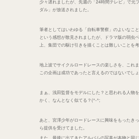
少々遅れましたが、先週の「24時間テレビ」で元
ダル」が放送されました。
筆者としてはいわゆる「自転車警察」のよいなこ
という感想が散見されましたが、ドラマ版の弱虫
上、集団での駆け引きを描くことは難しいことを
地上波でサイクルロードレースの楽しさを、これ
この企画は成功であったと言えるのではないでし
まぁ、浅田監督をモデルにした？と思われる人物
かく、なんとなく似てる？(^-^;
あと、宮澤少年がロードレースに興味をもったきっ
ら提供を受けてました。
また、最後に出てきたアルバムの写真が本物と同