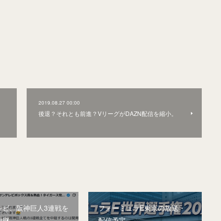
2019.08.27 00:00
後退？それとも前進？VリーグがDAZN配信を縮小。
レビ、阪神巨人3連戦を
フォーミュラE東京の放送・
中継
配信予定