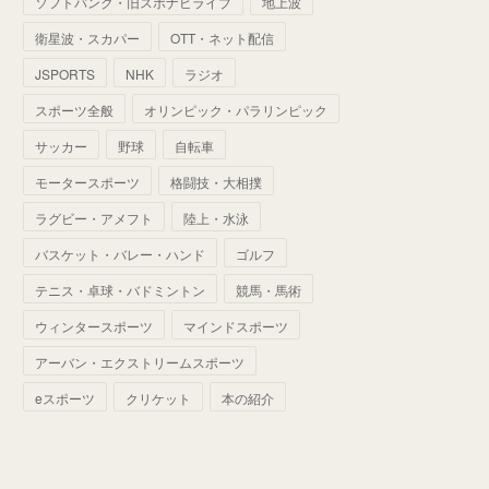
ソフトバンク・旧スポナビライブ
地上波
(
70
)
(
41
)
(
28
)
(
13
)
(
37
)
(
22
)
衛星波・スカパー
OTT・ネット配信
(
29
)
(
29
)
(
45
)
(
37
)
(
29
)
JSPORTS
NHK
ラジオ
(
33
)
(
49
)
(
59
)
(
32
)
スポーツ全般
オリンピック・パラリンピック
(
41
)
(
44
)
(
50
)
サッカー
野球
自転車
(
36
)
(
14
)
モータースポーツ
格闘技・大相撲
ラグビー・アメフト
陸上・水泳
バスケット・バレー・ハンド
ゴルフ
テニス・卓球・バドミントン
競馬・馬術
ウィンタースポーツ
マインドスポーツ
アーバン・エクストリームスポーツ
eスポーツ
クリケット
本の紹介