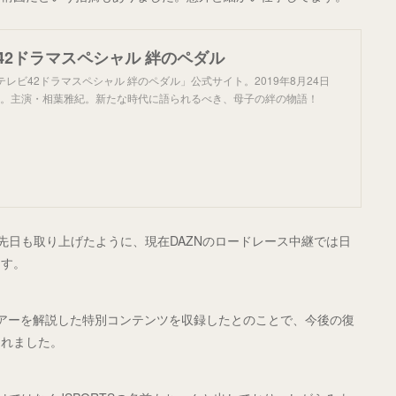
42ドラマスペシャル 絆のペダル
テレビ42ドラマスペシャル 絆のペダル」公式サイト。2019年8月24日
送。主演・相葉雅紀。新たな時代に語られるべき、母子の絆の物語！
先日も取り上げたように、現在DAZNのロードレース中継では日
ます。
アーを解説した特別コンテンツを収録したとのことで、今後の復
されました。