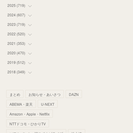
2025
(
719
(
12
)
)
(
55
)
2024
(
607
(
75
)
)
(
58
)
(
63
)
2023
(
719
(
51
)
)
(
58
)
(
57
)
(
48
)
2022
(
520
(
59
)
)
(
53
)
(
60
)
(
35
)
(
52
)
2021
(
353
(
65
)
)
(
59
)
(
62
)
(
51
)
(
55
)
(
44
)
2020
(
470
(
31
)
)
(
55
)
(
55
)
(
60
)
(
63
)
(
41
)
(
33
)
2019
(
512
(
34
)
)
(
67
)
(
61
)
(
59
)
(
53
)
(
43
)
(
34
)
(
32
)
2018
(
349
(
51
)
)
(
64
)
(
59
)
(
66
)
(
46
)
(
30
)
(
33
)
(
46
)
(
37
)
(
52
)
(
51
)
(
61
)
(
42
)
(
25
)
(
36
)
(
44
)
(
35
)
まとめ
お知らせ・あいさつ
DAZN
(
68
)
(
40
)
(
54
)
(
41
)
(
29
)
(
33
)
(
42
)
(
40
)
ABEMA・楽天
U-NEXT
(
60
)
(
50
)
(
56
)
(
33
)
(
25
)
(
53
)
(
50
)
(
39
)
Amazon・Apple・Netflix
(
42
)
(
58
)
(
56
)
(
38
)
(
32
)
(
41
)
(
34
)
(
42
)
NTTドコモ・ひかりTV
(
45
)
(
74
)
(
57
)
(
24
)
(
60
)
(
32
)
(
9
)