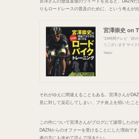
宮澤さんの放送直後のツイートを見ると、DAZNだ
りもロードレースの普及のために、という考えが
宮澤崇史 on Tw
“24時間テレビ「絆
うございます サイ
Twitter
それがゆえに間違えることもある。宮澤さんがDAZN
見に対して反応してしまい、プチ炎上を招いたこ
この件について宮澤さんがブログにて謝罪したの
DAZNからのオファーを受けることにした理由です。
者の方にも改めて読んで頂きたい。