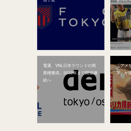
電通、VNL日本ラウンドの商
「アメ
業権獲得。2032年まで開催継
ズ」が
続へ