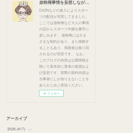
放映権事情を妄想しながらスポーツ中継を楽しむ
DAZNなどの参入によりスポー
ツの配信が充実してきました。
ここでは放映権など大人の事情
の話からスポーツ中継を勝手に
楽しみます。 放映権にはさま
ざまな制約があり、また移動す
ることもあり、視聴者は振り回
されるのが現実です。 なお、
このブログの内容は公開情報を
除いて基本的に筆者の推測およ
び妄想です。実際の契約内容は
当事者にしか知りえないことを
あらかじめご承知ください。
フォロー
アーカイブ
2026
(
417
)