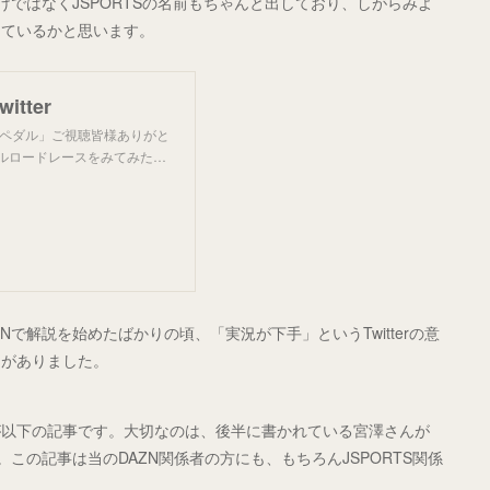
けではなくJSPORTSの名前もちゃんと出しており、しがらみよ
出ているかと思います。
itter
のペダル」ご視聴皆様ありがと
クルロードレースをみてみた…
で解説を始めたばかりの頃、「実況が下手」というTwitterの意
とがありました。
が以下の記事です。大切なのは、後半に書かれている宮澤さんが
この記事は当のDAZN関係者の方にも、もちろんJSPORTS関係