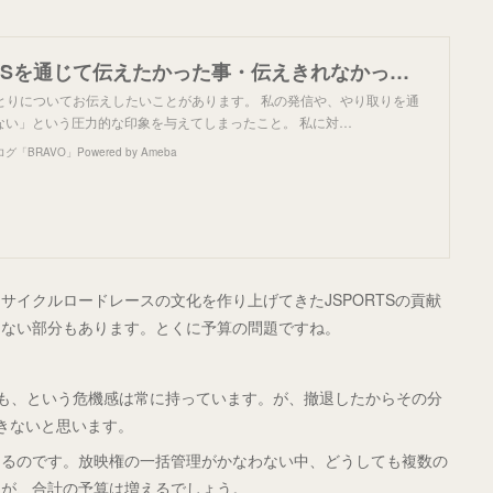
宮澤崇史『SNSを通じて伝えたかった事・伝えきれなかった事、そして未来』
りとりについてお伝えしたいことがあります。 私の発信や、やり取りを通
ない」という圧力的な印象を与えてしまったこと。 私に対…
RAVO」Powered by Ameba
イクルロードレースの文化を作り上げてきたJSPORTSの貢献
りない部分もあります。とくに予算の問題ですね。
かも、という危機感は常に持っています。が、撤退したからその分
できないと思います。
あるのです。放映権の一括管理がかなわない中、どうしても複数の
んが、合計の予算は増えるでしょう。