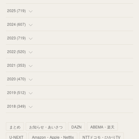
(
18
)
2025
(
719
)
(
55
)
(
75
)
2024
(
607
)
(
58
)
(
63
)
(
51
)
2023
(
719
)
(
58
)
(
57
)
(
48
)
(
59
)
2022
(
520
)
(
53
)
(
60
)
(
35
)
(
52
)
(
65
)
2021
(
353
)
(
59
)
(
62
)
(
51
)
(
55
)
(
44
)
(
31
)
2020
(
470
)
(
55
)
(
55
)
(
60
)
(
63
)
(
41
)
(
33
)
(
34
)
2019
(
512
)
(
67
)
(
61
)
(
59
)
(
53
)
(
43
)
(
34
)
(
32
)
(
51
)
2018
(
349
)
(
64
)
(
59
)
(
66
)
(
46
)
(
30
)
(
33
)
(
46
)
(
37
)
まとめ
お知らせ・あいさつ
DAZN
ABEMA・楽天
(
52
)
(
51
)
(
61
)
(
42
)
(
25
)
(
36
)
(
44
)
(
35
)
U-NEXT
Amazon・Apple・Netflix
NTTドコモ・ひかりTV