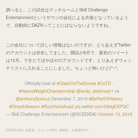
調べると、この試合はマッチルームとSkill Challenge
Entertainmentというサウジの会社による共催となっているよう
で、自動的にDAZNってことにはならないようですね。
この会社について詳しい情報はないのですが、とりあえずTwitter
のアカウントは存在してました。開設が8月で、最初のツイート
は10月。できたてほやほやのアカウントです。とりあえずウォッ
チリストに入れることにしました。ちょっと怖いけど(^-^;
Officially host of
#ClashOnTheDunes
#CoTD
-
#HeavyWeightChampionship
@andy_destroyer1
vs
@anthonyfjoshua
December 7, 2019
#BePartOfHistory
#DiriyahSeason
#RuizVsJoshua2
pic.twitter.com/UktigEXPQC
— Skill Challenge Entertainment (@SCEEKSA)
October 13, 2019
DAZN
(
1366
)
衛星波・スカパー
(
500
)
格闘技・大相撲
(
397
)