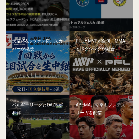
天皇杯&ルヴァン杯、スカ
PFLとMVPが合併。MMA
パーが継続
とボクシングが融合
ベルギーリーグとDAZNが
ABEMA、今季もブンデス
和解
リーガを配信