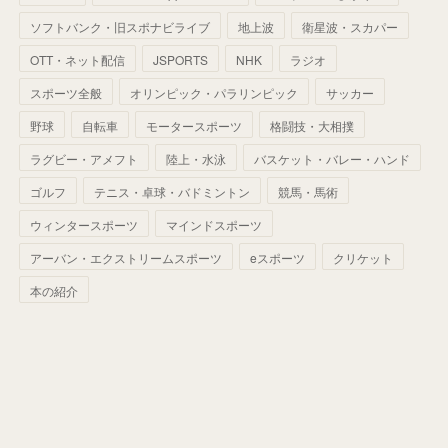
(
68
)
(
40
)
(
54
)
(
41
)
(
29
)
(
33
)
(
42
)
(
40
)
ソフトバンク・旧スポナビライブ
地上波
衛星波・スカパー
(
60
)
(
50
)
(
56
)
(
33
)
(
25
)
(
53
)
OTT・ネット配信
JSPORTS
NHK
ラジオ
(
50
)
(
39
)
(
42
)
スポーツ全般
(
58
)
オリンピック・パラリンピック
サッカー
(
56
)
(
38
)
(
32
)
(
41
)
(
34
)
(
42
)
野球
自転車
モータースポーツ
格闘技・大相撲
(
45
)
(
74
)
(
57
)
(
24
)
(
60
)
(
32
)
(
9
)
ラグビー・アメフト
陸上・水泳
バスケット・バレー・ハンド
(
70
)
(
41
)
(
28
)
(
13
)
(
37
)
(
22
)
ゴルフ
テニス・卓球・バドミントン
競馬・馬術
(
29
)
ウィンタースポーツ
(
29
)
マインドスポーツ
(
45
)
(
37
)
(
29
)
アーバン・エクストリームスポーツ
eスポーツ
クリケット
(
33
)
(
49
)
(
59
)
(
32
)
本の紹介
(
41
)
(
44
)
(
50
)
(
36
)
(
14
)