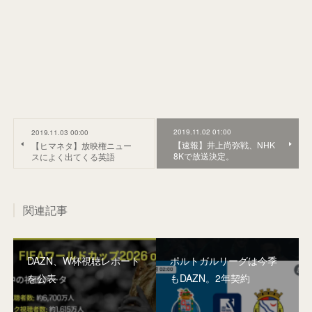
2019.11.02 01:00
2019.11.03 00:00
【速報】井上尚弥戦、NHK
【ヒマネタ】放映権ニュー
8Kで放送決定。
スによく出てくる英語
関連記事
DAZN、W杯視聴レポート
ポルトガルリーグは今季
を公表
もDAZN。2年契約