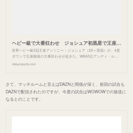
ヘビー級で大番狂わせ ジョシュア初黒星で王座陥落 - ボクシング : 日刊スポーツ
世界ヘビー級3冠王者アンソニー・ジョシュア（29＝英国）が、4度
ダウンで王座陥落の大番狂わせが起きた。WBA5位アンディ・ル…
nikkansports.com
さて、マッチルームと言えばDAZNと関係が深く、前回の試合も
DAZNで配信されたのですが、今度の試合はWOWOWでの放送に
なるとのことです。