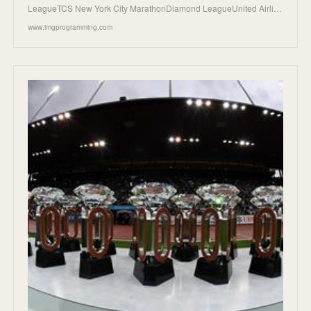
LeagueTCS New York City MarathonDiamond LeagueUnited Airli…
www.imgprogramming.com