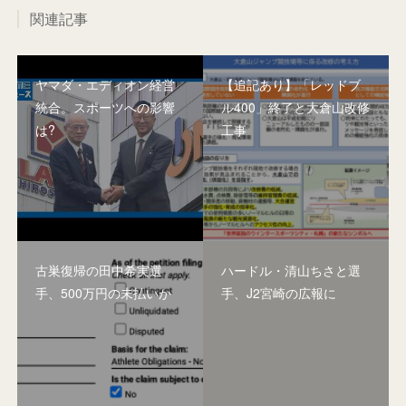
関連記事
ヤマダ・エディオン経営
【追記あり】「レッドブ
統合。スポーツへの影響
ル400」終了と大倉山改修
は?
工事
古巣復帰の田中希実選
ハードル・清山ちさと選
手、500万円の未払いか
手、J2宮崎の広報に