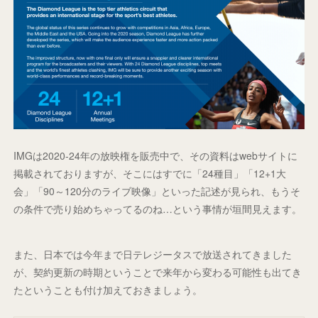
IMGは2020-24年の放映権を販売中で、その資料はwebサイトに
掲載されておりますが、そこにはすでに「24種目」「12+1大
会」「90～120分のライブ映像」といった記述が見られ、もうそ
の条件で売り始めちゃってるのね…という事情が垣間見えます。
また、日本では今年まで日テレジータスで放送されてきました
が、契約更新の時期ということで来年から変わる可能性も出てき
たということも付け加えておきましょう。