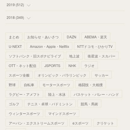
(
55
)
(
55
)
(
60
)
(
63
)
(
41
)
(
33
)
(
34
)
2019
(
512
)
(
67
)
(
61
)
(
59
)
(
53
)
(
43
)
(
34
)
(
32
)
(
51
)
2018
(
349
)
(
64
)
(
59
)
(
66
)
(
46
)
(
30
)
(
33
)
(
46
)
(
37
)
まとめ
お知らせ・あいさつ
DAZN
ABEMA・楽天
(
52
)
(
51
)
(
61
)
(
42
)
(
25
)
(
36
)
(
44
)
(
35
)
U-NEXT
Amazon・Apple・Netflix
NTTドコモ・ひかりTV
(
68
)
(
40
)
(
54
)
(
41
)
(
29
)
(
33
)
(
42
)
(
40
)
ソフトバンク・旧スポナビライブ
地上波
衛星波・スカパー
(
60
)
(
50
)
(
56
)
(
33
)
(
25
)
(
53
)
OTT・ネット配信
JSPORTS
NHK
ラジオ
(
50
)
(
39
)
(
42
)
スポーツ全般
(
58
)
オリンピック・パラリンピック
サッカー
(
56
)
(
38
)
(
32
)
(
41
)
(
34
)
(
42
)
野球
自転車
モータースポーツ
格闘技・大相撲
(
45
)
(
74
)
(
57
)
(
24
)
(
60
)
(
32
)
(
9
)
ラグビー・アメフト
陸上・水泳
バスケット・バレー・ハンド
(
70
)
(
41
)
(
28
)
(
13
)
(
37
)
(
22
)
ゴルフ
テニス・卓球・バドミントン
競馬・馬術
(
29
)
ウィンタースポーツ
(
29
)
マインドスポーツ
(
45
)
(
37
)
(
29
)
アーバン・エクストリームスポーツ
eスポーツ
クリケット
(
33
)
(
49
)
(
59
)
(
32
)