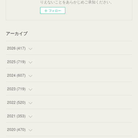
りえないことをあらかじめご承知ください。
フォロー
アーカイブ
2026
(
417
)
(
12
)
2025
(
719
)
(
55
)
(
75
)
2024
(
607
)
(
58
)
(
63
)
(
51
)
2023
(
719
)
(
58
)
(
57
)
(
48
)
(
59
)
2022
(
520
)
(
53
)
(
60
)
(
35
)
(
52
)
(
65
)
2021
(
353
)
(
59
)
(
62
)
(
51
)
(
55
)
(
44
)
(
31
)
2020
(
470
)