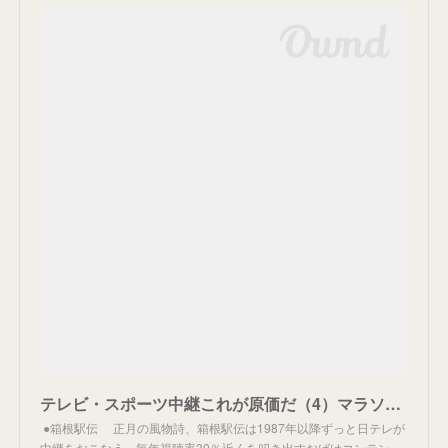
テレビ・スポーツ中継これが原価だ（4）マラソン、ゴルフ、相撲、テニス…… | Smart FLASH[光文社週刊誌]
●箱根駅伝 正月の風物詩、箱根駅伝は1987年以降ずっと日テレが
中継をおこなう。毎年視聴率30％近くを叩き出すおばけコンテン…