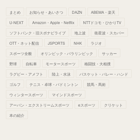
(
64
)
(
59
)
(
66
)
(
46
)
(
30
)
(
33
)
(
46
)
(
37
)
まとめ
お知らせ・あいさつ
DAZN
ABEMA・楽天
(
52
)
(
51
)
(
61
)
(
42
)
(
25
)
(
36
)
(
44
)
(
35
)
U-NEXT
Amazon・Apple・Netflix
NTTドコモ・ひかりTV
(
68
)
(
40
)
(
54
)
(
41
)
(
29
)
(
33
)
(
42
)
(
40
)
ソフトバンク・旧スポナビライブ
地上波
衛星波・スカパー
(
60
)
(
50
)
(
56
)
(
33
)
(
25
)
(
53
)
OTT・ネット配信
JSPORTS
NHK
ラジオ
(
50
)
(
39
)
(
42
)
スポーツ全般
(
58
)
オリンピック・パラリンピック
サッカー
(
56
)
(
38
)
(
32
)
(
41
)
(
34
)
(
42
)
野球
自転車
モータースポーツ
格闘技・大相撲
(
45
)
(
74
)
(
57
)
(
24
)
(
60
)
(
32
)
(
9
)
ラグビー・アメフト
陸上・水泳
バスケット・バレー・ハンド
(
70
)
(
41
)
(
28
)
(
13
)
(
37
)
(
22
)
ゴルフ
テニス・卓球・バドミントン
競馬・馬術
(
29
)
ウィンタースポーツ
(
29
)
マインドスポーツ
(
45
)
(
37
)
(
29
)
アーバン・エクストリームスポーツ
eスポーツ
クリケット
(
33
)
(
49
)
(
59
)
(
32
)
本の紹介
(
41
)
(
44
)
(
50
)
(
36
)
(
14
)