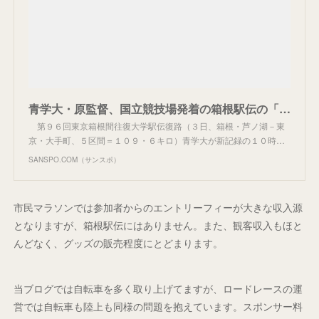
青学大・原監督、国立競技場発着の箱根駅伝の「発想があってもいい」
第９６回東京箱根間往復大学駅伝復路（３日、箱根・芦ノ湖－東
京・大手町、５区間＝１０９・６キロ）青学大が新記録の１０時…
SANSPO.COM（サンスポ）
市民マラソンでは参加者からのエントリーフィーが大きな収入源
となりますが、箱根駅伝にはありません。また、観客収入もほと
んどなく、グッズの販売程度にとどまります。
当ブログでは自転車を多く取り上げてますが、ロードレースの運
営では自転車も陸上も同様の問題を抱えています。スポンサー料