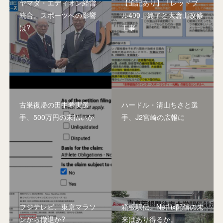
ヤマダ・エディオン経営
【追記あり】「レッドブ
統合。スポーツへの影響
ル400」終了と大倉山改修
は?
工事
古巣復帰の田中希実選
ハードル・清山ちさと選
手、500万円の未払いか
手、J2宮崎の広報に
フジテレビ、東京マラソ
箱根駅伝、Netflix配信の未
ンから撤退か?
来はあり得るか。