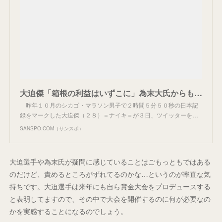
大迫傑「箱根の利益はいずこに」為末大氏からも疑問の声／駅伝
昨年１０月のシカゴ・マラソン男子で２時間５分５０秒の日本記
録をマークした大迫傑（２８）＝ナイキ＝が３日、ツイッターを…
SANSPO.COM（サンスポ）
大迫選手や為末氏が疑問に感じていることはごもっともではある
のだけど、責めるところがずれてるのかな…というのが率直な気
持ちです。大迫選手は来年にも自ら賞金大会をプロデュースする
と表明してますので、その中で大会を開催するのに何が必要なの
かを実感することになるのでしょう。