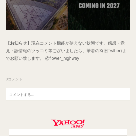
【お知らせ】
現在コメント機能が使えない状態です。感想・意
見・誤情報のツッコミ等ございましたら、筆者のX(旧Twitter)ま
でお願い致します。 @flower_highway
0
コメント