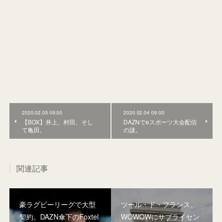
2020.02.05 09:00
2020.02.04 09:00
【BOX】井上、村田、そし
DAZNでeスポーツ大会配信
て亀田。
の謎。
関連記事
豪ラグビーリーグで大型
ツール・ド・フランス、
契約。DAZN傘下のFoxtel
WOWOWにサブライセン