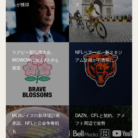
らが獲得
ス
ラグビー新国際大会、
NFLベアーズ、新スタジ
WOWOWに加えJスポも
アム計画が不透明に
放送
MLBレイズの新球場計画
DAZN、CFLと契約。アメ
承認。NFLと公金争奪戦
フト周辺で攻勢
も