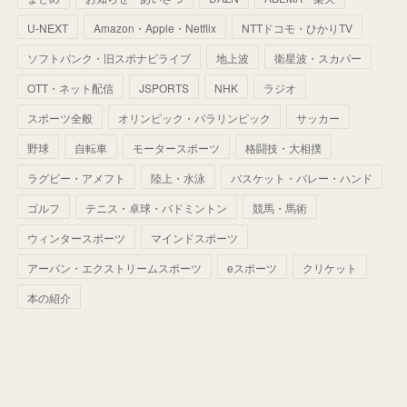
(
52
)
(
51
)
(
61
)
(
42
)
(
25
)
(
36
)
(
44
)
(
35
)
U-NEXT
Amazon・Apple・Netflix
NTTドコモ・ひかりTV
(
68
)
(
40
)
(
54
)
(
41
)
(
29
)
(
33
)
(
42
)
(
40
)
ソフトバンク・旧スポナビライブ
地上波
衛星波・スカパー
(
60
)
(
50
)
(
56
)
(
33
)
(
25
)
(
53
)
OTT・ネット配信
JSPORTS
NHK
ラジオ
(
50
)
(
39
)
(
42
)
スポーツ全般
(
58
)
オリンピック・パラリンピック
サッカー
(
56
)
(
38
)
(
32
)
(
41
)
(
34
)
(
42
)
野球
自転車
モータースポーツ
格闘技・大相撲
(
45
)
(
74
)
(
57
)
(
24
)
(
60
)
(
32
)
(
9
)
ラグビー・アメフト
陸上・水泳
バスケット・バレー・ハンド
(
70
)
(
41
)
(
28
)
(
13
)
(
37
)
(
22
)
ゴルフ
テニス・卓球・バドミントン
競馬・馬術
(
29
)
ウィンタースポーツ
(
29
)
マインドスポーツ
(
45
)
(
37
)
(
29
)
アーバン・エクストリームスポーツ
eスポーツ
クリケット
(
33
)
(
49
)
(
59
)
(
32
)
本の紹介
(
41
)
(
44
)
(
50
)
(
36
)
(
14
)