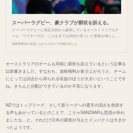
スーパーラグビー、豪クラブが窮状を訴える。
スーパーラグビーに発足当初から参戦しているオーストラリアのチ
ーム・ワラターズが、このままでは存続が危ういと警鐘を鳴らし…
放映権事情を妄想しながらスポーツ中継を楽しむ
オーストラリアのチームも同様に窮状を訴えているという記事を
以前書きました。すなわち、放映権料が多少上がろうと、チーム
にとっては試合から得られる収益のほうが大きいということです
ね。きちんと分配ができているのか不安になります。
NZではトップリーグ、そして新リーグへの選手の流出を危惧す
る声もあがっているとのことで、こりゃSANZAARも思惑が外れ
ましたな…と。それだけ日本の躍進が与えたインパクトは大きか
ったようです。