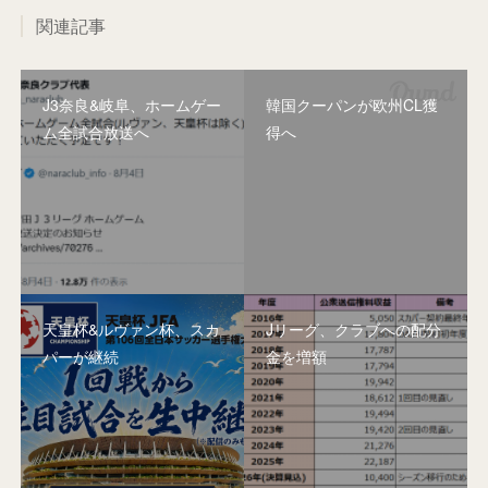
関連記事
J3奈良&岐阜、ホームゲー
韓国クーパンが欧州CL獲
ム全試合放送へ
得へ
天皇杯&ルヴァン杯、スカ
Jリーグ、クラブへの配分
パーが継続
金を増額