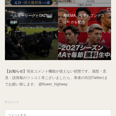
ベルギーリーグとDAZNが
ABEMA、今季もブンデス
和解
リーガを配信
【お知らせ】
現在コメント機能が使えない状態です。感想・意
見・誤情報のツッコミ等ございましたら、筆者のX(旧Twitter)ま
でお願い致します。 @flower_highway
0
コメント