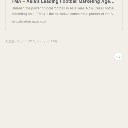
FMA – Asia’s Leading Football Marketing AgencySoccer-BallPlay-MusicCinemaFootball-2
Unleash the power of local football in AsiaHere. Now. Ours.Football
Marketing Asia (FMA) is the exclusive commercial partner of the A…
footballmarketingasia.com
衛星波・スカパー
(
500
)
サッカー
(
1728
)