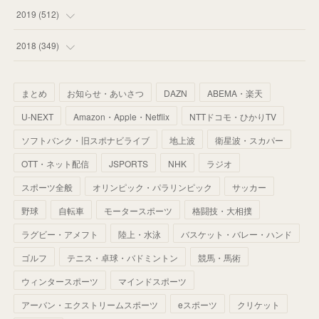
(
55
)
(
55
)
(
60
)
(
63
)
(
41
)
(
33
)
(
34
)
2019
(
512
)
(
67
)
(
61
)
(
59
)
(
53
)
(
43
)
(
34
)
(
32
)
(
51
)
2018
(
349
)
(
64
)
(
59
)
(
66
)
(
46
)
(
30
)
(
33
)
(
46
)
(
37
)
まとめ
お知らせ・あいさつ
DAZN
ABEMA・楽天
(
52
)
(
51
)
(
61
)
(
42
)
(
25
)
(
36
)
(
44
)
(
35
)
U-NEXT
Amazon・Apple・Netflix
NTTドコモ・ひかりTV
(
68
)
(
40
)
(
54
)
(
41
)
(
29
)
(
33
)
(
42
)
(
40
)
ソフトバンク・旧スポナビライブ
地上波
衛星波・スカパー
(
60
)
(
50
)
(
56
)
(
33
)
(
25
)
(
53
)
OTT・ネット配信
JSPORTS
NHK
ラジオ
(
50
)
(
39
)
(
42
)
スポーツ全般
(
58
)
オリンピック・パラリンピック
サッカー
(
56
)
(
38
)
(
32
)
(
41
)
(
34
)
(
42
)
野球
自転車
モータースポーツ
格闘技・大相撲
(
45
)
(
74
)
(
57
)
(
24
)
(
60
)
(
32
)
(
9
)
ラグビー・アメフト
陸上・水泳
バスケット・バレー・ハンド
(
70
)
(
41
)
(
28
)
(
13
)
(
37
)
(
22
)
ゴルフ
テニス・卓球・バドミントン
競馬・馬術
(
29
)
ウィンタースポーツ
(
29
)
マインドスポーツ
(
45
)
(
37
)
(
29
)
アーバン・エクストリームスポーツ
eスポーツ
クリケット
(
33
)
(
49
)
(
59
)
(
32
)