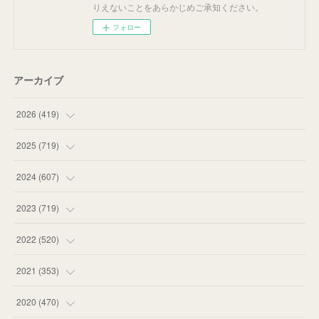
りえないことをあらかじめご承知ください。
フォロー
アーカイブ
2026
(
419
)
(
14
)
2025
(
719
)
(
55
)
(
75
)
2024
(
607
)
(
58
)
(
63
)
(
51
)
2023
(
719
)
(
58
)
(
57
)
(
48
)
(
59
)
2022
(
520
)
(
53
)
(
60
)
(
35
)
(
52
)
(
65
)
2021
(
353
)
(
59
)
(
62
)
(
51
)
(
55
)
(
44
)
(
31
)
2020
(
470
)