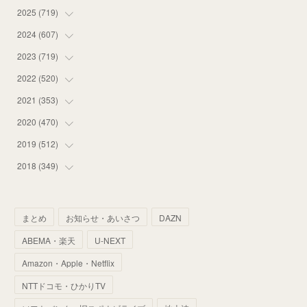
2025
(
719
(
14
)
)
(
55
)
2024
(
607
(
75
)
)
(
58
)
(
63
)
2023
(
719
(
51
)
)
(
58
)
(
57
)
(
48
)
2022
(
520
(
59
)
)
(
53
)
(
60
)
(
35
)
(
52
)
2021
(
353
(
65
)
)
(
59
)
(
62
)
(
51
)
(
55
)
(
44
)
2020
(
470
(
31
)
)
(
55
)
(
55
)
(
60
)
(
63
)
(
41
)
(
33
)
2019
(
512
(
34
)
)
(
67
)
(
61
)
(
59
)
(
53
)
(
43
)
(
34
)
(
32
)
2018
(
349
(
51
)
)
(
64
)
(
59
)
(
66
)
(
46
)
(
30
)
(
33
)
(
46
)
(
37
)
(
52
)
(
51
)
(
61
)
(
42
)
(
25
)
(
36
)
(
44
)
(
35
)
まとめ
お知らせ・あいさつ
DAZN
(
68
)
(
40
)
(
54
)
(
41
)
(
29
)
(
33
)
(
42
)
(
40
)
ABEMA・楽天
U-NEXT
(
60
)
(
50
)
(
56
)
(
33
)
(
25
)
(
53
)
(
50
)
(
39
)
Amazon・Apple・Netflix
(
42
)
(
58
)
(
56
)
(
38
)
(
32
)
(
41
)
(
34
)
(
42
)
NTTドコモ・ひかりTV
(
45
)
(
74
)
(
57
)
(
24
)
(
60
)
(
32
)
(
9
)