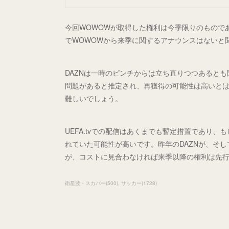
今回WOWOWが取得した権利は今季限りのもので
でWOWOWから来季に関するアナウンスはないと
DAZNは一時のピンチからは立ち直りつつあると
問題があると推定され、再獲得の可能性は高いと
難しいでしょう。
UEFA.tvでの配信はあくまでも暫定措置であり
れていた可能性が高いです。昨年のDAZNが、そ
が、コストに見合わなければ来季以降の権利は先
衛星波・スカパー
(
500
)
サッカー
(
1728
)