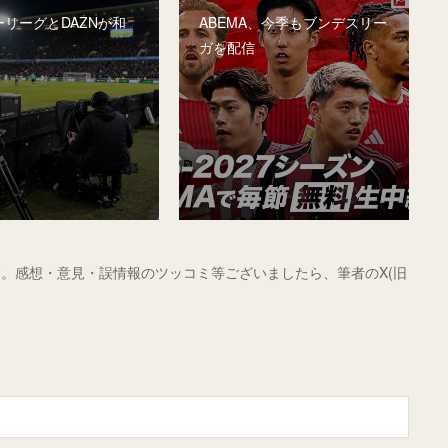
リーグとDAZNが和
ABEMA、今季もブンデスリー
ガを配信
。感想・意見・誤情報のツッコミ等ございましたら、筆者のX(旧