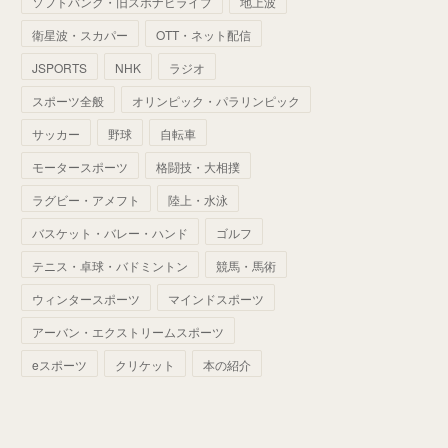
ソフトバンク・旧スポナビライブ
地上波
(
70
)
(
41
)
(
28
)
(
13
)
(
37
)
(
22
)
衛星波・スカパー
OTT・ネット配信
(
29
)
(
29
)
(
45
)
(
37
)
(
29
)
JSPORTS
NHK
ラジオ
(
33
)
(
49
)
(
59
)
(
32
)
スポーツ全般
オリンピック・パラリンピック
(
41
)
(
44
)
(
50
)
サッカー
野球
自転車
(
36
)
(
14
)
モータースポーツ
格闘技・大相撲
ラグビー・アメフト
陸上・水泳
バスケット・バレー・ハンド
ゴルフ
テニス・卓球・バドミントン
競馬・馬術
ウィンタースポーツ
マインドスポーツ
アーバン・エクストリームスポーツ
eスポーツ
クリケット
本の紹介