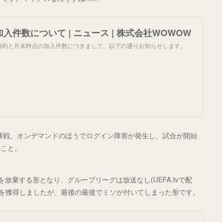
加入件数について | ニュース | 株式会社WOWOW
・解約と月末時点の加入件数につきまして、以下の通りお知らせします。
州CL決勝戦。オンデマンドのほうでログイン障害が発生し、試合が開始
のこと。
放棄する形となり、グループリーグは放送なし(UEFA.tvで配
利を獲得しましたが、最後の最後でミソが付いてしまった形です。