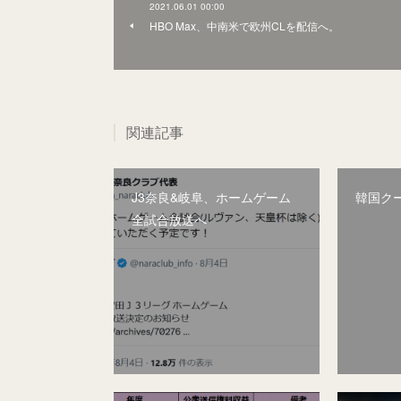
2021.06.01 00:00
HBO Max、中南米で欧州CLを配信へ。
関連記事
J3奈良&岐阜、ホームゲーム
韓国ク
全試合放送へ