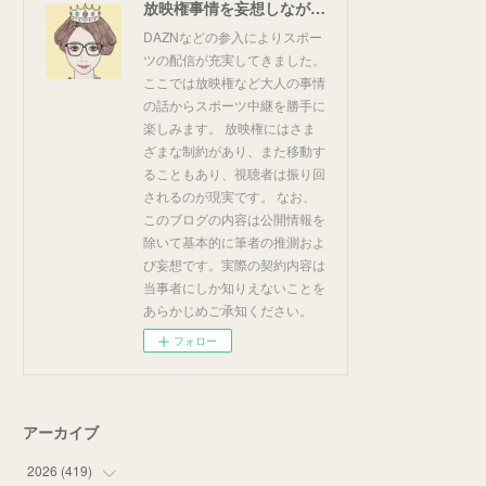
放映権事情を妄想しながらスポーツ中継を楽しむ
DAZNなどの参入によりスポー
ツの配信が充実してきました。
ここでは放映権など大人の事情
の話からスポーツ中継を勝手に
楽しみます。 放映権にはさま
ざまな制約があり、また移動す
ることもあり、視聴者は振り回
されるのが現実です。 なお、
このブログの内容は公開情報を
除いて基本的に筆者の推測およ
び妄想です。実際の契約内容は
当事者にしか知りえないことを
あらかじめご承知ください。
フォロー
アーカイブ
2026
(
419
)