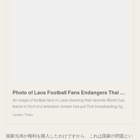
Photo of Laos Football Fans Endangers Thai World Cup Broadcasting Rights - Laotian Times
An image of football fans in Laos cheering their favorite World Cup
teams in front of a television screen has put Thai broadcasting rig…
Laotian Times
国家当局が権利を購入したわけですから、これは国家の問題とい