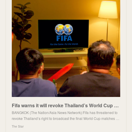
Fifa warns it will revoke Thailand’s World Cup broadcast rights over encryption failures
BANGKOK (The Nation/Asia News Network):Fifa has threatened to
revoke Thailand’s right to broadcast the final World Cup matches …
The Star