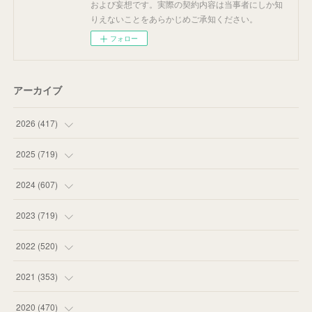
および妄想です。実際の契約内容は当事者にしか知
りえないことをあらかじめご承知ください。
フォロー
アーカイブ
2026
(
417
)
(
12
)
2025
(
719
)
(
55
)
(
75
)
2024
(
607
)
(
58
)
(
63
)
(
51
)
2023
(
719
)
(
58
)
(
57
)
(
48
)
(
59
)
2022
(
520
)
(
53
)
(
60
)
(
35
)
(
52
)
(
65
)
2021
(
353
)
(
59
)
(
62
)
(
51
)
(
55
)
(
44
)
(
31
)
2020
(
470
)