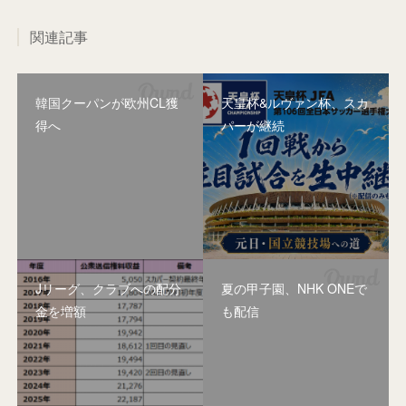
関連記事
韓国クーパンが欧州CL獲
天皇杯&ルヴァン杯、スカ
得へ
パーが継続
Jリーグ、クラブへの配分
夏の甲子園、NHK ONEで
金を増額
も配信