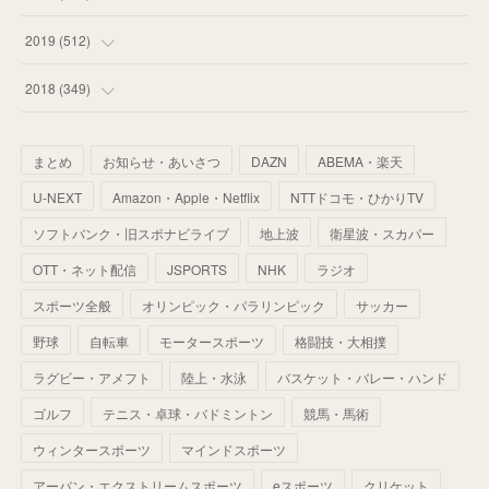
(
55
)
(
55
)
(
60
)
(
63
)
(
41
)
(
33
)
(
34
)
2019
(
512
)
(
67
)
(
61
)
(
59
)
(
53
)
(
43
)
(
34
)
(
32
)
(
51
)
2018
(
349
)
(
64
)
(
59
)
(
66
)
(
46
)
(
30
)
(
33
)
(
46
)
(
37
)
まとめ
お知らせ・あいさつ
DAZN
ABEMA・楽天
(
52
)
(
51
)
(
61
)
(
42
)
(
25
)
(
36
)
(
44
)
(
35
)
U-NEXT
Amazon・Apple・Netflix
NTTドコモ・ひかりTV
(
68
)
(
40
)
(
54
)
(
41
)
(
29
)
(
33
)
(
42
)
(
40
)
ソフトバンク・旧スポナビライブ
地上波
衛星波・スカパー
(
60
)
(
50
)
(
56
)
(
33
)
(
25
)
(
53
)
OTT・ネット配信
JSPORTS
NHK
ラジオ
(
50
)
(
39
)
(
42
)
スポーツ全般
(
58
)
オリンピック・パラリンピック
サッカー
(
56
)
(
38
)
(
32
)
(
41
)
(
34
)
(
42
)
野球
自転車
モータースポーツ
格闘技・大相撲
(
45
)
(
74
)
(
57
)
(
24
)
(
60
)
(
32
)
(
9
)
ラグビー・アメフト
陸上・水泳
バスケット・バレー・ハンド
(
70
)
(
41
)
(
28
)
(
13
)
(
37
)
(
22
)
ゴルフ
テニス・卓球・バドミントン
競馬・馬術
(
29
)
ウィンタースポーツ
(
29
)
マインドスポーツ
(
45
)
(
37
)
(
29
)
アーバン・エクストリームスポーツ
eスポーツ
クリケット