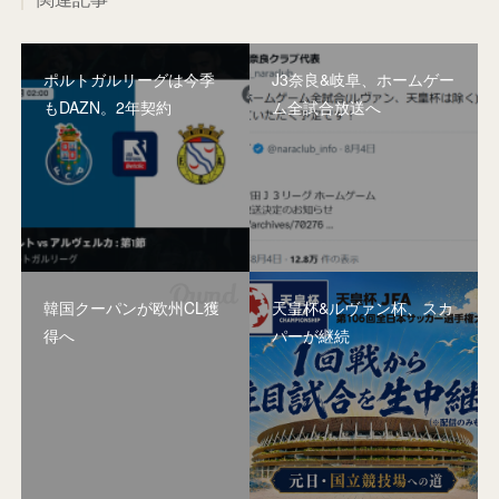
ポルトガルリーグは今季
J3奈良&岐阜、ホームゲー
もDAZN。2年契約
ム全試合放送へ
韓国クーパンが欧州CL獲
天皇杯&ルヴァン杯、スカ
得へ
パーが継続