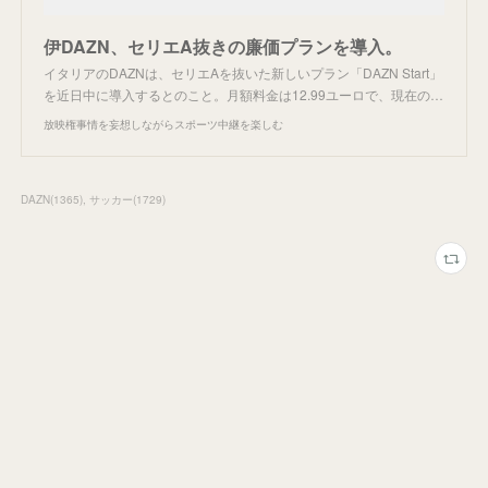
伊DAZN、セリエA抜きの廉価プランを導入。
イタリアのDAZNは、セリエAを抜いた新しいプラン「DAZN Start」
を近日中に導入するとのこと。月額料金は12.99ユーロで、現在の…
放映権事情を妄想しながらスポーツ中継を楽しむ
DAZN
(
1365
)
サッカー
(
1729
)