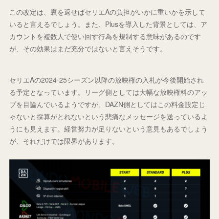
この改定は、裏を返せばセリエAの負担がいかに重いかを示して
いると言えるでしょう。また、Plusを導入した背景としては、ア
カウントを複数人で使い回す行為を規制する意味があるのです
が、その効果はまだ充分ではないと言えそうです。
セリエAの2024-25シーズン以降の放映権の入札が今後開始され
る予定となっています。リーグ側としては大幅な放映権料のアッ
プを目論んでいるようですが、DAZN側としてはこの料金設定じ
ゃないと採算がとれないという悲痛なメッセージを送っているよ
うにも見えます。経営努力が足りないという意見もあるでしょう
が、それだけでは限界があります。