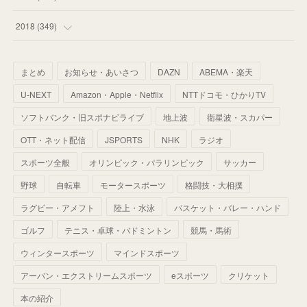
(
67
)
(
61
)
(
59
)
(
53
)
(
43
)
(
34
)
(
32
)
(
51
)
2018
(
349
)
(
64
)
(
59
)
(
66
)
(
46
)
(
30
)
(
33
)
(
46
)
(
37
)
まとめ
お知らせ・あいさつ
DAZN
ABEMA・楽天
(
52
)
(
51
)
(
61
)
(
42
)
(
25
)
(
36
)
(
44
)
(
35
)
U-NEXT
Amazon・Apple・Netflix
NTTドコモ・ひかりTV
(
68
)
(
40
)
(
54
)
(
41
)
(
29
)
(
33
)
(
42
)
(
40
)
ソフトバンク・旧スポナビライブ
地上波
衛星波・スカパー
(
60
)
(
50
)
(
56
)
(
33
)
(
25
)
(
53
)
OTT・ネット配信
JSPORTS
NHK
ラジオ
(
50
)
(
39
)
(
42
)
スポーツ全般
(
58
)
オリンピック・パラリンピック
サッカー
(
56
)
(
38
)
(
32
)
(
41
)
(
34
)
(
42
)
野球
自転車
モータースポーツ
格闘技・大相撲
(
45
)
(
74
)
(
57
)
(
24
)
(
60
)
(
32
)
(
9
)
ラグビー・アメフト
陸上・水泳
バスケット・バレー・ハンド
(
70
)
(
41
)
(
28
)
(
13
)
(
37
)
(
22
)
ゴルフ
テニス・卓球・バドミントン
競馬・馬術
(
29
)
ウィンタースポーツ
(
29
)
マインドスポーツ
(
45
)
(
37
)
(
29
)
アーバン・エクストリームスポーツ
eスポーツ
クリケット
(
33
)
(
49
)
(
59
)
(
32
)
本の紹介