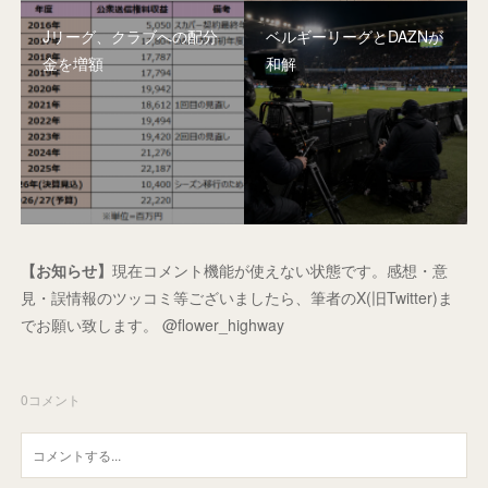
Jリーグ、クラブへの配分
ベルギーリーグとDAZNが
金を増額
和解
【お知らせ】
現在コメント機能が使えない状態です。感想・意
見・誤情報のツッコミ等ございましたら、筆者のX(旧Twitter)ま
でお願い致します。 @flower_highway
0
コメント