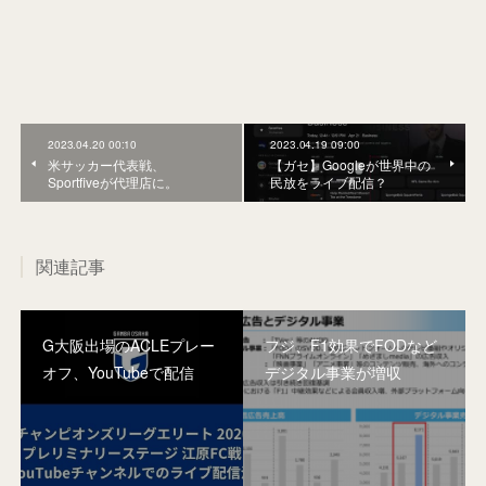
2023.04.20 00:10
2023.04.19 09:00
米サッカー代表戦、
【ガセ】Googleが世界中の
Sportfiveが代理店に。
民放をライブ配信？
関連記事
G大阪出場のACLEプレー
フジ、F1効果でFODなど
オフ、YouTubeで配信
デジタル事業が増収