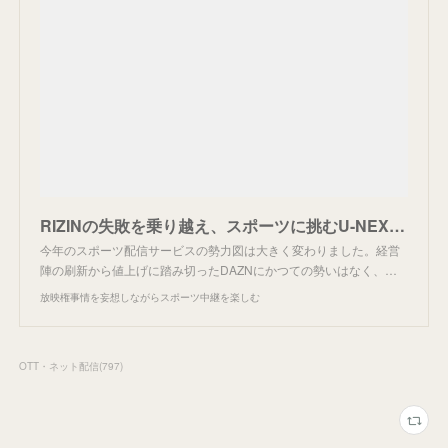
RIZINの失敗を乗り越え、スポーツに挑むU-NEXT。
今年のスポーツ配信サービスの勢力図は大きく変わりました。経営
陣の刷新から値上げに踏み切ったDAZNにかつての勢いはなく、…
放映権事情を妄想しながらスポーツ中継を楽しむ
OTT・ネット配信
(
797
)