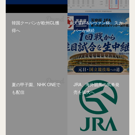
韓国クーパンが欧州CL獲
天皇杯&ルヴァン杯、スカ
得へ
パーが継続
夏の甲子園、NHK ONEで
JRA、海外競馬の馬券発
も配信
売を拡大へ