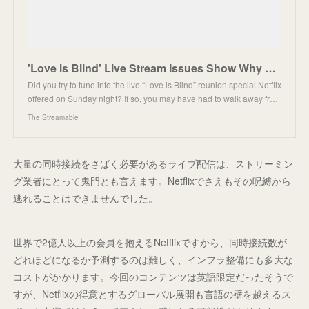
'Love is Blind' Live Stream Issues Show Why Netflix Is Adding Live Events Slowly
Did you try to tune into the live “Love is Blind” reunion special Netflix
offered on Sunday night? If so, you may have had to walk away fr…
The Streamable
大量の同時接続をさばく必要があるライブ配信は、ストリーミン
グ業者にとって鬼門とも言えます。Netflixでさえもその呪縛から
逃れることはできませんでした。
世界で2億人以上の会員を抱えるNetflixですから、同時接続数が
どれほどになるか予測するのは難しく、インフラ整備にも多大な
コストがかかります。今回のコンテンツは英語限定だったそうで
すが、Netflixの得意とするグローバル展開も言語の壁を越えるス