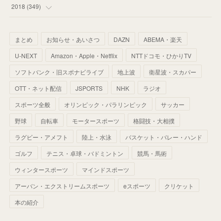
(
59
)
(
53
)
(
43
)
(
34
)
(
32
)
(
51
)
2018
(
349
)
(
64
)
(
59
)
(
66
)
(
46
)
(
30
)
(
33
)
(
46
)
(
37
)
まとめ
お知らせ・あいさつ
DAZN
ABEMA・楽天
(
52
)
(
51
)
(
61
)
(
42
)
(
25
)
(
36
)
(
44
)
(
35
)
U-NEXT
Amazon・Apple・Netflix
NTTドコモ・ひかりTV
(
68
)
(
40
)
(
54
)
(
41
)
(
29
)
(
33
)
(
42
)
(
40
)
ソフトバンク・旧スポナビライブ
地上波
衛星波・スカパー
(
60
)
(
50
)
(
56
)
(
33
)
(
25
)
(
53
)
OTT・ネット配信
JSPORTS
NHK
ラジオ
(
50
)
(
39
)
(
42
)
スポーツ全般
(
58
)
オリンピック・パラリンピック
サッカー
(
56
)
(
38
)
(
32
)
(
41
)
(
34
)
(
42
)
野球
自転車
モータースポーツ
格闘技・大相撲
(
45
)
(
74
)
(
57
)
(
24
)
(
60
)
(
32
)
(
9
)
ラグビー・アメフト
陸上・水泳
バスケット・バレー・ハンド
(
70
)
(
41
)
(
28
)
(
13
)
(
37
)
(
22
)
ゴルフ
テニス・卓球・バドミントン
競馬・馬術
(
29
)
ウィンタースポーツ
(
29
)
マインドスポーツ
(
45
)
(
37
)
(
29
)
アーバン・エクストリームスポーツ
eスポーツ
クリケット
(
33
)
(
49
)
(
59
)
(
32
)
本の紹介
(
41
)
(
44
)
(
50
)