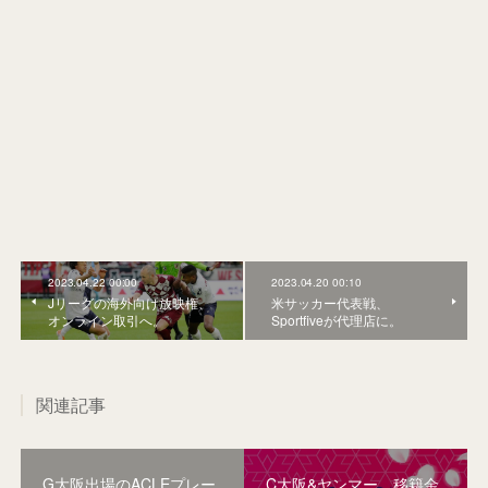
2023.04.22 00:00
2023.04.20 00:10
Jリーグの海外向け放映権、
米サッカー代表戦、
オンライン取引へ。
Sportfiveが代理店に。
関連記事
G大阪出場のACLEプレー
C大阪&ヤンマー、移籍金