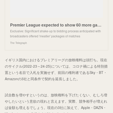
Premier League expected to show 60 more games live on TV
Exclusive: Significant shake-up to bidding process anticipated with
broadcasters offered 'meatier' packages of matches
The Telegraph
イギリス国内におけるプレミアリーグの放映権料は頭打ち。現在
のサイクル(2022-23～24-25)については、コロナ禍による特別措
置という名目で入札を実施せず、前回の権利者であるSky・BT・
Amazonの3社と同条件で契約を延長しました。
試合数を増やすというのは、放映権料を下げたくない、むしろ増
やしたいという意欲の現れと言えます。実際、競争相手が増えれ
ば金額も増えるでしょう。現在の3社に加えて、Apple・DAZN・