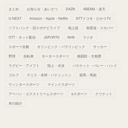
(
30
)
(
33
)
(
46
)
(
37
)
まとめ
お知らせ・あいさつ
DAZN
ABEMA・楽天
(
52
)
(
51
)
(
61
)
(
42
)
(
25
)
(
36
)
(
44
)
(
35
)
U-NEXT
Amazon・Apple・Netflix
NTTドコモ・ひかりTV
(
68
)
(
40
)
(
54
)
(
41
)
(
29
)
(
33
)
(
42
)
(
40
)
ソフトバンク・旧スポナビライブ
地上波
衛星波・スカパー
(
60
)
(
50
)
(
56
)
(
33
)
(
25
)
(
53
)
OTT・ネット配信
JSPORTS
NHK
ラジオ
(
50
)
(
39
)
(
42
)
スポーツ全般
(
58
)
オリンピック・パラリンピック
サッカー
(
56
)
(
38
)
(
32
)
(
41
)
(
34
)
(
42
)
野球
自転車
モータースポーツ
格闘技・大相撲
(
45
)
(
74
)
(
57
)
(
24
)
(
60
)
(
32
)
(
9
)
ラグビー・アメフト
陸上・水泳
バスケット・バレー・ハンド
(
70
)
(
41
)
(
28
)
(
13
)
(
37
)
(
22
)
ゴルフ
テニス・卓球・バドミントン
競馬・馬術
(
29
)
ウィンタースポーツ
(
29
)
マインドスポーツ
(
45
)
(
37
)
(
29
)
アーバン・エクストリームスポーツ
eスポーツ
クリケット
(
33
)
(
49
)
(
59
)
(
32
)
本の紹介
(
41
)
(
44
)
(
50
)
(
36
)
(
14
)