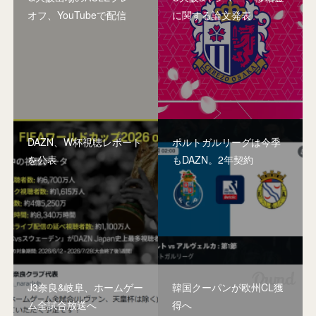
オフ、YouTubeで配信
に関する論文発表
DAZN、W杯視聴レポート
ポルトガルリーグは今季
を公表
もDAZN。2年契約
J3奈良&岐阜、ホームゲー
韓国クーパンが欧州CL獲
ム全試合放送へ
得へ