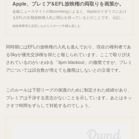
Apple、プレミア&EFL放映権の両取りを画策か。
金融ニュースサイトのBloombergによると、Appleがイギリスにおけ
るEFLの次期放映権入札に関心を持っているとのことです。元記…
放映権事情を妄想しながらスポーツ中継を楽しむ
同時期にはEFLの放映権の入札も進んでおり、現在の権利者であ
るSkyが優先交渉権を得たと報じられています。ここで取り沙汰
されているのがいわゆる「3pm blackout」の撤廃ですが、プレミ
アについては試合数が増えても撤廃はしないとの立場です。
このルールは下部リーグの保護のために制定された経緯があり、
プレミアは干渉する意志がないことを示しています。あとはキッ
クオフ時間をずらして対処するのでしょう。