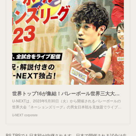
世界トップ16が集結！バレーボール世界三大大会『ネーションズリーグ』の男女日本戦が、U-NEXTにてライブ配信決定！日本語実況・解説付きの生配信はU-NEXT独占！ | U-NEXT コーポレート
U-NEXTは、2023年5月30日（火）から開催されるバレーボールの
世界大会『ネーションズリーグ』の男女日本戦を見放題でライブ…
U-NEXT corporate
BS-TBSでも日本戦が中継されます。日本で開催される試合は生