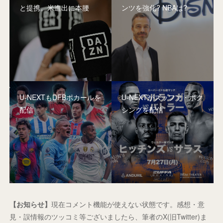
と提携。米進出に本腰
ンツを強化? NBAは?
U-NEXTもDFBポカールを
U-NEXTがズッファ・ボク
配信
シングを配信
【お知らせ】
現在コメント機能が使えない状態です。感想・意
見・誤情報のツッコミ等ございましたら、筆者のX(旧Twitter)ま