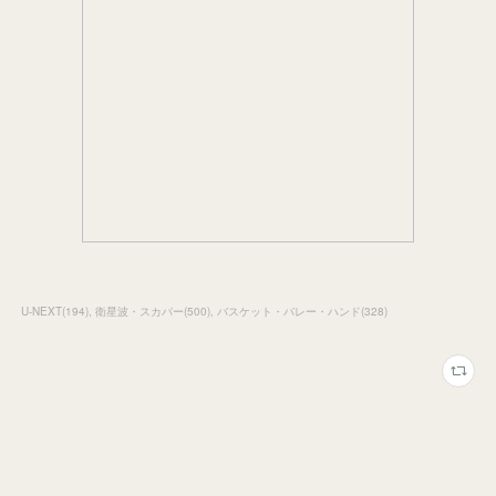
U-NEXT
(
194
)
衛星波・スカパー
(
500
)
バスケット・バレー・ハンド
(
328
)