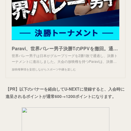
Paravi、世界バレー男子決勝TのPPVを撤回。通常料金に。
世界バレー男子は日本がグループリーグを2勝1敗で通過し、決勝ト
ーナメントに進出しました。大会の放映権を持つParaviは、決勝…
放映権事情を妄想しながらスポーツ中継を楽しむ
【PR】以下のバナーを経由してU-NEXTに登録すると、入会時に
進呈されるポイントが通常600→1200ポイントになります。