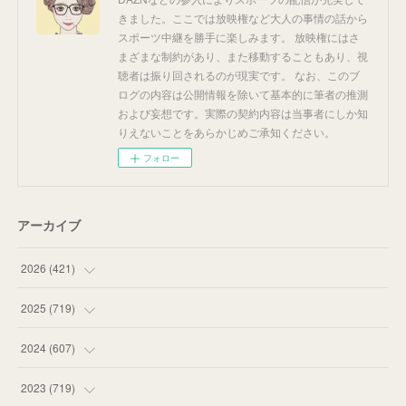
きました。ここでは放映権など大人の事情の話から
スポーツ中継を勝手に楽しみます。 放映権にはさ
まざまな制約があり、また移動することもあり、視
聴者は振り回されるのが現実です。 なお、このブ
ログの内容は公開情報を除いて基本的に筆者の推測
および妄想です。実際の契約内容は当事者にしか知
りえないことをあらかじめご承知ください。
フォロー
アーカイブ
2026
(
421
)
(
16
)
2025
(
719
)
(
55
)
(
75
)
2024
(
607
)
(
58
)
(
63
)
(
51
)
2023
(
719
)