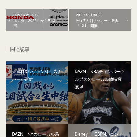
2023.05.25 00:10
2023.05.24 00:00
ホンダ、2026年からF1復
米で7人制サッカーの祭典
帰。
「TST」開催。
関連記事
天皇杯&ルヴァン杯、スカ
DAZN、NBAティンバーウ
パーが継続
ルブズのローカル放映権
獲得
DAZN、NYのローカル局
Disney+、ESPNのコンテ