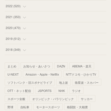
(
58
)
(
57
)
(
48
)
(
59
)
2022
(
520
)
(
53
)
(
60
)
(
35
)
(
52
)
(
65
)
2021
(
353
)
(
59
)
(
62
)
(
51
)
(
55
)
(
44
)
(
31
)
2020
(
470
)
(
55
)
(
55
)
(
60
)
(
63
)
(
41
)
(
33
)
(
34
)
2019
(
512
)
(
67
)
(
61
)
(
59
)
(
53
)
(
43
)
(
34
)
(
32
)
(
51
)
2018
(
349
)
(
64
)
(
59
)
(
66
)
(
46
)
(
30
)
(
33
)
(
46
)
(
37
)
まとめ
お知らせ・あいさつ
DAZN
ABEMA・楽天
(
52
)
(
51
)
(
61
)
(
42
)
(
25
)
(
36
)
(
44
)
(
35
)
U-NEXT
Amazon・Apple・Netflix
NTTドコモ・ひかりTV
(
68
)
(
40
)
(
54
)
(
41
)
(
29
)
(
33
)
(
42
)
(
40
)
ソフトバンク・旧スポナビライブ
地上波
衛星波・スカパー
(
60
)
(
50
)
(
56
)
(
33
)
(
25
)
(
53
)
OTT・ネット配信
JSPORTS
NHK
ラジオ
(
50
)
(
39
)
(
42
)
スポーツ全般
(
58
)
オリンピック・パラリンピック
サッカー
(
56
)
(
38
)
(
32
)
(
41
)
(
34
)
(
42
)
野球
自転車
モータースポーツ
格闘技・大相撲
(
45
)
(
74
)
(
57
)
(
24
)