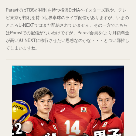
ParaviではTBSが権利を持つ横浜DeNAベイスターズ戦や、テレ
ビ東京が権利を持つ世界卓球のライブ配信がありますが、いまの
ところU-NEXTではまだ配信されていません。その一方でこちら
はParaviでの配信がないわけですが、Paravi会員を(より月額料金
が高い)U-NEXTに移行させたい思惑なのかな・・・とつい邪推し
てしまいますね。