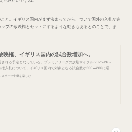
増えたみたいですね。
のこと。イギリス国内がまず決まってから、ついで国外の入札が進
カップの放映権とセットにするような動きもあるとのことで、ま
放映権、イギリス国内の試合数増加へ。
される予定となっている、プレミアリーグの次期サイクル(2025-26～
の放映権入札について、イギリス国内で対象となる試合数が200→260に増…
らスポーツ中継を楽しむ