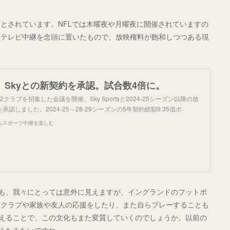
とされています。NFLでは木曜夜や月曜夜に開催されていますの
はテレビ中継を念頭に置いたもので、放映権料が飽和しつつある現
、Skyとの新契約を承認。試合数4倍に。
2クラブを招集した会議を開催。Sky Sportsと2024-25シーズン以降の放
認しました。2024-25～28-29シーズンの5年契約総額9.35億ポ
らスポーツ中継を楽しむ
のも、我々にとっては意外に見えますが、イングランドのフットボ
元クラブや家族や友人の応援をしたり、また自らプレーすることも
増えることで、この文化もまた変質していくのでしょうか。以前の