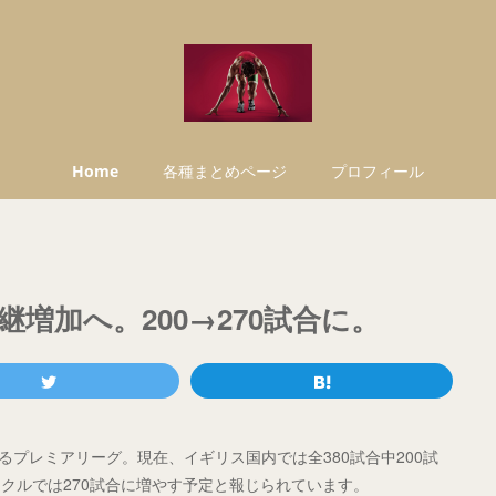
Home
各種まとめページ
プロフィール
増加へ。200→270試合に。
入るプレミアリーグ。現在、イギリス国内では全380試合中200試
クルでは270試合に増やす予定と報じられています。