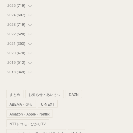
2025
(
719
(
16
)
)
(
55
)
2024
(
607
(
75
)
)
(
58
)
(
63
)
2023
(
719
(
51
)
)
(
58
)
(
57
)
(
48
)
2022
(
520
(
59
)
)
(
53
)
(
60
)
(
35
)
(
52
)
2021
(
353
(
65
)
)
(
59
)
(
62
)
(
51
)
(
55
)
(
44
)
2020
(
470
(
31
)
)
(
55
)
(
55
)
(
60
)
(
63
)
(
41
)
(
33
)
2019
(
512
(
34
)
)
(
67
)
(
61
)
(
59
)
(
53
)
(
43
)
(
34
)
(
32
)
2018
(
349
(
51
)
)
(
64
)
(
59
)
(
66
)
(
46
)
(
30
)
(
33
)
(
46
)
(
37
)
(
52
)
(
51
)
(
61
)
(
42
)
(
25
)
(
36
)
(
44
)
(
35
)
まとめ
お知らせ・あいさつ
DAZN
(
68
)
(
40
)
(
54
)
(
41
)
(
29
)
(
33
)
(
42
)
(
40
)
ABEMA・楽天
U-NEXT
(
60
)
(
50
)
(
56
)
(
33
)
(
25
)
(
53
)
(
50
)
(
39
)
Amazon・Apple・Netflix
(
42
)
(
58
)
(
56
)
(
38
)
(
32
)
(
41
)
(
34
)
(
42
)
NTTドコモ・ひかりTV
(
45
)
(
74
)
(
57
)
(
24
)
(
60
)
(
32
)
(
9
)