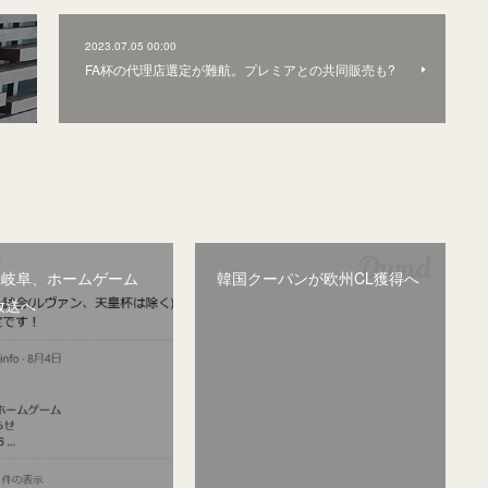
2023.07.05 00:00
FA杯の代理店選定が難航。プレミアとの共同販売も?
&岐阜、ホームゲーム
韓国クーパンが欧州CL獲得へ
放送へ