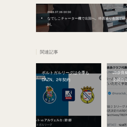
2023.07.06 00:00
なでしこチャーター機で出国へ。待遇巡り各国で紛
糾。
関連記事
ポルトガルリーグは今季も
J3奈良
DAZN。2年契約
全試合