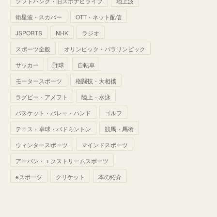
ソフトバンク・旧スポナビライブ
地上波
(
70
)
(
41
)
(
28
)
(
13
)
(
37
)
(
22
)
衛星波・スカパー
OTT・ネット配信
(
29
)
(
29
)
(
45
)
(
37
)
(
29
)
JSPORTS
NHK
ラジオ
(
33
)
(
49
)
(
59
)
(
32
)
スポーツ全般
オリンピック・パラリンピック
(
41
)
(
44
)
(
50
)
サッカー
野球
自転車
(
36
)
(
14
)
モータースポーツ
格闘技・大相撲
ラグビー・アメフト
陸上・水泳
バスケット・バレー・ハンド
ゴルフ
テニス・卓球・バドミントン
競馬・馬術
ウィンタースポーツ
マインドスポーツ
アーバン・エクストリームスポーツ
eスポーツ
クリケット
本の紹介