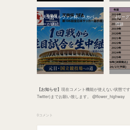
天皇杯&ルヴァン杯、スカパ
Jリー
ーが継続
増額
【お知らせ】
現在コメント機能が使えない状態です
Twitter)までお願い致します。 @flower_highway
0
コメント