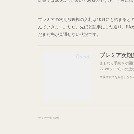
記事では260試合と書いてあるのですが、さらに
プレミアの次期放映権の入札は10月にも始まると
んでいきます。ただ、先ほど記事にした通り、FA
だまだ先が見通せない状況です。
プレミア次期
まもなく手続きが開始
27-28シーズン)
放映権事情を妄想しなが
サッカー
(
1729
)