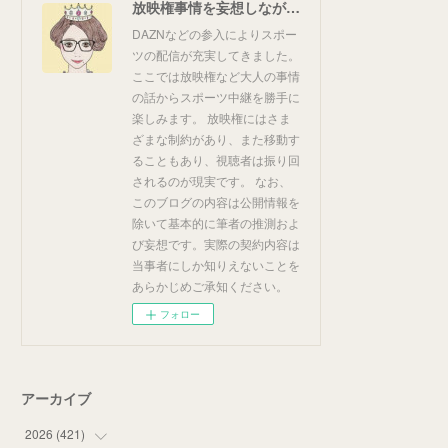
放映権事情を妄想しながらスポーツ中継を楽しむ
DAZNなどの参入によりスポー
ツの配信が充実してきました。
ここでは放映権など大人の事情
の話からスポーツ中継を勝手に
楽しみます。 放映権にはさま
ざまな制約があり、また移動す
ることもあり、視聴者は振り回
されるのが現実です。 なお、
このブログの内容は公開情報を
除いて基本的に筆者の推測およ
び妄想です。実際の契約内容は
当事者にしか知りえないことを
あらかじめご承知ください。
フォロー
アーカイブ
2026
(
421
)