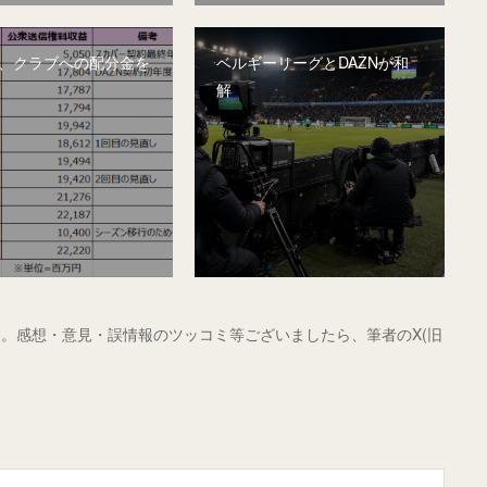
グ、クラブへの配分金を
ベルギーリーグとDAZNが和
解
。感想・意見・誤情報のツッコミ等ございましたら、筆者のX(旧