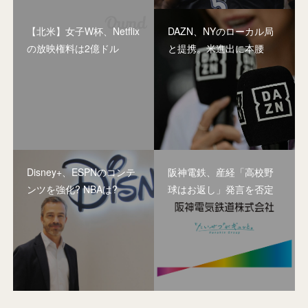
【北米】女子W杯、Netflix
DAZN、NYのローカル局
の放映権料は2億ドル
と提携。米進出に本腰
Disney+、ESPNのコンテ
阪神電鉄、産経「高校野
ンツを強化? NBAは?
球はお返し」発言を否定