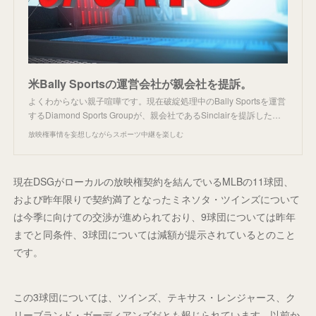
米Bally Sportsの運営会社が親会社を提訴。
よくわからない親子喧嘩です。現在破綻処理中のBally Sportsを運営
するDiamond Sports Groupが、親会社であるSinclairを提訴した…
放映権事情を妄想しながらスポーツ中継を楽しむ
現在DSGがローカルの放映権契約を結んでいるMLBの11球団、
および昨年限りで契約満了となったミネソタ・ツインズについて
は今季に向けての交渉が進められており、9球団については昨年
までと同条件、3球団については減額が提示されているとのこと
です。
この3球団については、ツインズ、テキサス・レンジャース、ク
リーブランド・ガーディアンズだとも報じられています。以前か