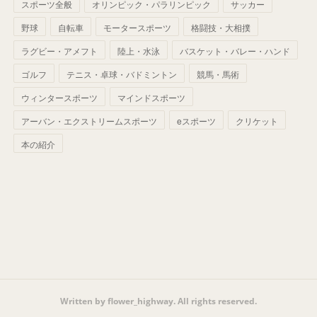
(
42
)
スポーツ全般
(
58
)
オリンピック・パラリンピック
サッカー
(
56
)
(
38
)
(
32
)
(
41
)
(
34
)
(
42
)
野球
自転車
モータースポーツ
格闘技・大相撲
(
45
)
(
74
)
(
57
)
(
24
)
(
60
)
(
32
)
(
9
)
ラグビー・アメフト
陸上・水泳
バスケット・バレー・ハンド
(
70
)
(
41
)
(
28
)
(
13
)
(
37
)
(
22
)
ゴルフ
テニス・卓球・バドミントン
競馬・馬術
(
29
)
ウィンタースポーツ
(
29
)
マインドスポーツ
(
45
)
(
37
)
(
29
)
アーバン・エクストリームスポーツ
eスポーツ
クリケット
(
33
)
(
49
)
(
59
)
(
32
)
本の紹介
(
41
)
(
44
)
(
50
)
(
36
)
(
14
)
Written by flower_highway. All rights reserved.