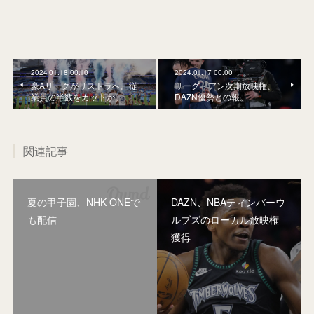
2024.01.18 00:10
2024.01.17 00:00
豪Aリーグがリストラへ。従
リーグ・アン次期放映権、
業員の半数をカットか。
DAZN優勢との報。
関連記事
夏の甲子園、NHK ONEで
DAZN、NBAティンバーウ
も配信
ルブズのローカル放映権
獲得