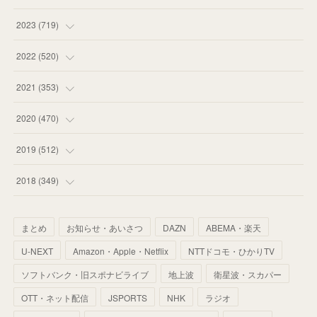
(
58
)
(
63
)
(
51
)
2023
(
719
)
(
58
)
(
57
)
(
48
)
(
59
)
2022
(
520
)
(
53
)
(
60
)
(
35
)
(
52
)
(
65
)
2021
(
353
)
(
59
)
(
62
)
(
51
)
(
55
)
(
44
)
(
31
)
2020
(
470
)
(
55
)
(
55
)
(
60
)
(
63
)
(
41
)
(
33
)
(
34
)
2019
(
512
)
(
67
)
(
61
)
(
59
)
(
53
)
(
43
)
(
34
)
(
32
)
(
51
)
2018
(
349
)
(
64
)
(
59
)
(
66
)
(
46
)
(
30
)
(
33
)
(
46
)
(
37
)
まとめ
お知らせ・あいさつ
DAZN
ABEMA・楽天
(
52
)
(
51
)
(
61
)
(
42
)
(
25
)
(
36
)
(
44
)
(
35
)
U-NEXT
Amazon・Apple・Netflix
NTTドコモ・ひかりTV
(
68
)
(
40
)
(
54
)
(
41
)
(
29
)
(
33
)
(
42
)
(
40
)
ソフトバンク・旧スポナビライブ
地上波
衛星波・スカパー
(
60
)
(
50
)
(
56
)
(
33
)
(
25
)
(
53
)
OTT・ネット配信
JSPORTS
NHK
ラジオ
(
50
)
(
39
)