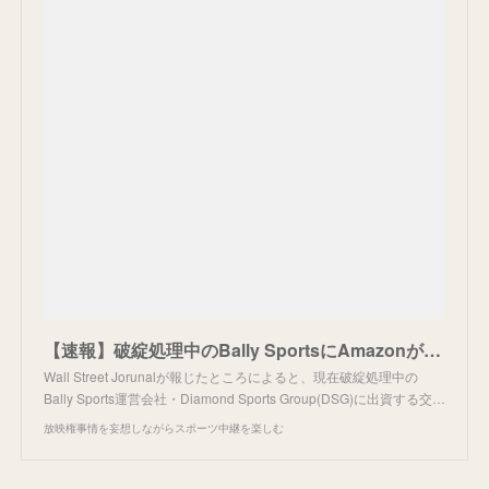
【速報】破綻処理中のBally SportsにAmazonが接触。
Wall Street Jorunalが報じたところによると、現在破綻処理中の
Bally Sports運営会社・Diamond Sports Group(DSG)に出資する交…
放映権事情を妄想しながらスポーツ中継を楽しむ