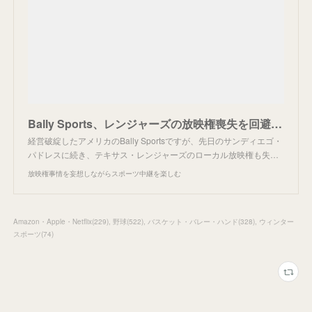
Bally Sports、レンジャーズの放映権喪失を回避か。
経営破綻したアメリカのBally Sportsですが、先日のサンディエゴ・
パドレスに続き、テキサス・レンジャーズのローカル放映権も失…
放映権事情を妄想しながらスポーツ中継を楽しむ
Amazon・Apple・Netflix
(
229
)
野球
(
522
)
バスケット・バレー・ハンド
(
328
)
ウィンター
スポーツ
(
74
)