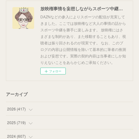
放映権事情を妄想しながらスポーツ中継を楽しむ
DAZNなどの参入によりスポーツの配信が充実して
きました。ここでは放映権など大人の事情の話から
スポーツ中継を勝手に楽しみます。 放映権にはさ
まざまな制約があり、また移動することもあり、視
聴者は振り回されるのが現実です。 なお、このブ
ログの内容は公開情報を除いて基本的に筆者の推測
および妄想です。実際の契約内容は当事者にしか知
りえないことをあらかじめご承知ください。
フォロー
アーカイブ
2026
(
417
)
(
12
)
2025
(
719
)
(
55
)
(
75
)
2024
(
607
)