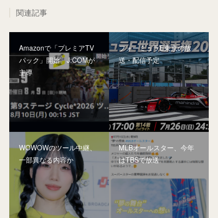
関連記事
Amazonで「プレミアTV
フォーミュラE東京の放
パック」開始。J:COMが
送・配信予定
主導
WOWOWのツール中継、
MLBオールスター、今年
一部異なる内容か
はTBSで放送