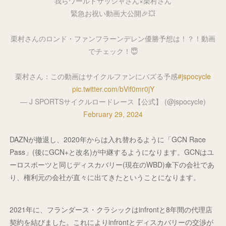
我らワールドサッシャさん×栗村さん
緊急お祝い動画大公開🎉💥
栗村さんのロンド・ファンフラーンデレン優勝予想は！？！動画
でチェック！😇
栗村さん：この動画はサイクルファンにバズる予感
#jspocycle
pic.twitter.com/bVif0mr0jY
— J SPORTSサイクルロードレース【公式】 (@jspocycle)
February 29, 2024
DAZNが撤退し、2020年からは入れ替わるように「GCN Race
Pass」(後にGCN+と改名)が中継するようになります。GCNはユ
ーロスポーツと同じディスカバリー(現在のWBD)傘下の会社であ
り、権利元の会社が直々に出てきたということになります。
2021年に、フランダース・クラシックはinfrontと8年間の代理店
契約を結びました。これによりinfrontとディスカバリーの交渉が