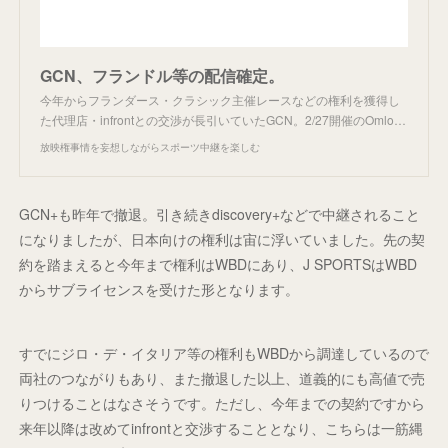
GCN、フランドル等の配信確定。
今年からフランダース・クラシック主催レースなどの権利を獲得し
た代理店・infrontとの交渉が長引いていたGCN。2/27開催のOmlo…
放映権事情を妄想しながらスポーツ中継を楽しむ
GCN+も昨年で撤退。引き続きdiscovery+などで中継されること
になりましたが、日本向けの権利は宙に浮いていました。先の契
約を踏まえると今年まで権利はWBDにあり、J SPORTSはWBD
からサブライセンスを受けた形となります。
すでにジロ・デ・イタリア等の権利もWBDから調達しているので
両社のつながりもあり、また撤退した以上、道義的にも高値で売
りつけることはなさそうです。ただし、今年までの契約ですから
来年以降は改めてinfrontと交渉することとなり、こちらは一筋縄