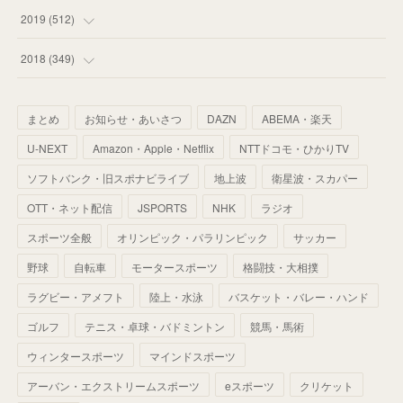
(
55
)
(
55
)
(
60
)
(
63
)
(
41
)
(
33
)
(
34
)
2019
(
512
)
(
67
)
(
61
)
(
59
)
(
53
)
(
43
)
(
34
)
(
32
)
(
51
)
2018
(
349
)
(
64
)
(
59
)
(
66
)
(
46
)
(
30
)
(
33
)
(
46
)
(
37
)
まとめ
お知らせ・あいさつ
DAZN
ABEMA・楽天
(
52
)
(
51
)
(
61
)
(
42
)
(
25
)
(
36
)
(
44
)
(
35
)
U-NEXT
Amazon・Apple・Netflix
NTTドコモ・ひかりTV
(
68
)
(
40
)
(
54
)
(
41
)
(
29
)
(
33
)
(
42
)
(
40
)
ソフトバンク・旧スポナビライブ
地上波
衛星波・スカパー
(
60
)
(
50
)
(
56
)
(
33
)
(
25
)
(
53
)
OTT・ネット配信
JSPORTS
NHK
ラジオ
(
50
)
(
39
)
(
42
)
スポーツ全般
(
58
)
オリンピック・パラリンピック
サッカー
(
56
)
(
38
)
(
32
)
(
41
)
(
34
)
(
42
)
野球
自転車
モータースポーツ
格闘技・大相撲
(
45
)
(
74
)
(
57
)
(
24
)
(
60
)
(
32
)
(
9
)
ラグビー・アメフト
陸上・水泳
バスケット・バレー・ハンド
(
70
)
(
41
)
(
28
)
(
13
)
(
37
)
(
22
)
ゴルフ
テニス・卓球・バドミントン
競馬・馬術
(
29
)
ウィンタースポーツ
(
29
)
マインドスポーツ
(
45
)
(
37
)
(
29
)
アーバン・エクストリームスポーツ
eスポーツ
クリケット
(
33
)
(
49
)
(
59
)
(
32
)