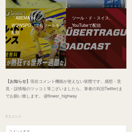
「ABEMA de
ツール・ド・スイス、
WOWSPO」でもツールを
YouTubeで配信
配信
【お知らせ】
現在コメント機能が使えない状態です。感想・意
見・誤情報のツッコミ等ございましたら、筆者のX(旧Twitter)ま
でお願い致します。 @flower_highway
0
コメント