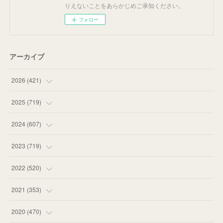
りえないことをあらかじめご承知ください。
フォロー
アーカイブ
2026
(
421
)
(
16
)
2025
(
719
)
(
55
)
(
75
)
2024
(
607
)
(
58
)
(
63
)
(
51
)
2023
(
719
)
(
58
)
(
57
)
(
48
)
(
59
)
2022
(
520
)
(
53
)
(
60
)
(
35
)
(
52
)
(
65
)
2021
(
353
)
(
59
)
(
62
)
(
51
)
(
55
)
(
44
)
(
31
)
2020
(
470
)