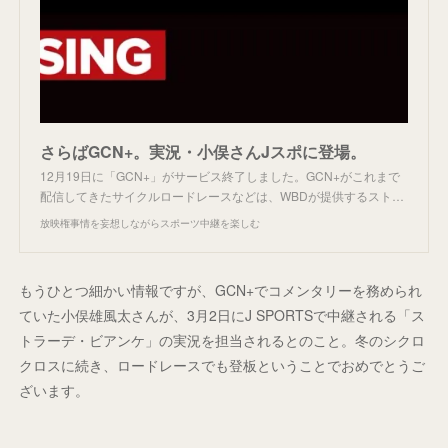
さらばGCN+。実況・小俣さんJスポに登場。
12月19日に「GCN+」がサービス終了しました。GCN+がこれまで
配信してきたサイクルロードレースなどは、WBDが提供するスト…
放映権事情を妄想しながらスポーツ中継を楽しむ
もうひとつ細かい情報ですが、GCN+でコメンタリーを務められ
ていた小俣雄風太さんが、3月2日にJ SPORTSで中継される「ス
トラーデ・ビアンケ」の実況を担当されるとのこと。冬のシクロ
クロスに続き、ロードレースでも登板ということでおめでとうご
ざいます。