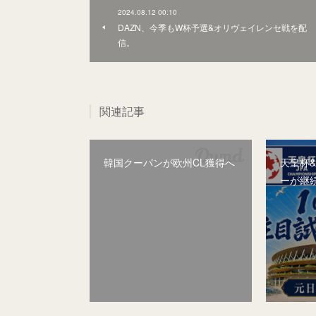
2024.08.12 00:10
DAZN、今季もW杯予選&オリヴェイレンセ戦を配
信。
関連記事
韓国クーパンが欧州CL獲得へ
天皇杯
ーが継