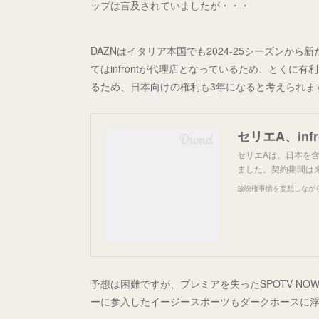
ップは言及されていましたが・・・
DAZNはイタリア本国でも2024-25シーズンか
てはinfrontが代理店となっているため、とくに有
るため、日本向けの権利も3年になると考えられま
セリエA、in
セリエAは、日本を含
ました。契約期間は来
放映権事情を妄想しなが
予想は困難ですが、プレミアを失ったSPOTV N
ーに参入したイージースポーツもダークホースに