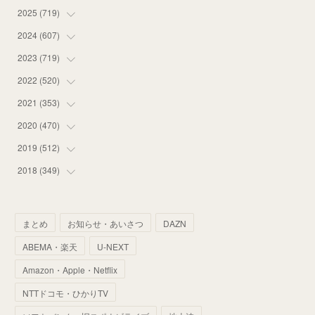
2025
(
719
(
12
)
)
(
55
)
2024
(
607
(
75
)
)
(
58
)
(
63
)
2023
(
719
(
51
)
)
(
58
)
(
57
)
(
48
)
2022
(
520
(
59
)
)
(
53
)
(
60
)
(
35
)
(
52
)
2021
(
353
(
65
)
)
(
59
)
(
62
)
(
51
)
(
55
)
(
44
)
2020
(
470
(
31
)
)
(
55
)
(
55
)
(
60
)
(
63
)
(
41
)
(
33
)
2019
(
512
(
34
)
)
(
67
)
(
61
)
(
59
)
(
53
)
(
43
)
(
34
)
(
32
)
2018
(
349
(
51
)
)
(
64
)
(
59
)
(
66
)
(
46
)
(
30
)
(
33
)
(
46
)
(
37
)
(
52
)
(
51
)
(
61
)
(
42
)
(
25
)
(
36
)
(
44
)
(
35
)
まとめ
お知らせ・あいさつ
DAZN
(
68
)
(
40
)
(
54
)
(
41
)
(
29
)
(
33
)
(
42
)
(
40
)
ABEMA・楽天
U-NEXT
(
60
)
(
50
)
(
56
)
(
33
)
(
25
)
(
53
)
(
50
)
(
39
)
Amazon・Apple・Netflix
(
42
)
(
58
)
(
56
)
(
38
)
(
32
)
(
41
)
(
34
)
(
42
)
NTTドコモ・ひかりTV
(
45
)
(
74
)
(
57
)
(
24
)
(
60
)
(
32
)
(
9
)