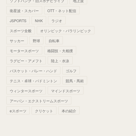
ソフトバンク・旧スポナビライブ
地上波
(
70
)
(
41
)
(
28
)
(
13
)
(
37
)
(
22
)
衛星波・スカパー
OTT・ネット配信
(
29
)
(
29
)
(
45
)
(
37
)
(
29
)
JSPORTS
NHK
ラジオ
(
33
)
(
49
)
(
59
)
(
32
)
スポーツ全般
オリンピック・パラリンピック
(
41
)
(
44
)
(
50
)
サッカー
野球
自転車
(
36
)
(
14
)
モータースポーツ
格闘技・大相撲
ラグビー・アメフト
陸上・水泳
バスケット・バレー・ハンド
ゴルフ
テニス・卓球・バドミントン
競馬・馬術
ウィンタースポーツ
マインドスポーツ
アーバン・エクストリームスポーツ
eスポーツ
クリケット
本の紹介