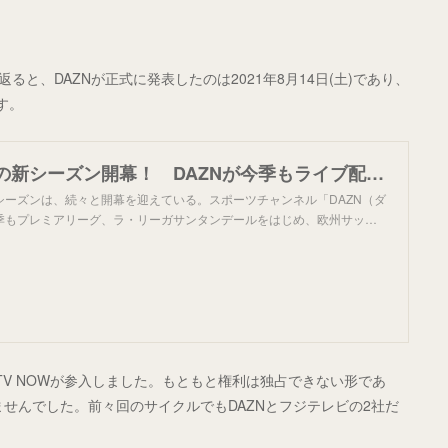
返ると、DAZNが正式に発表したのは2021年8月14日(土)であり、
す。
欧州サッカーの新シーズン開幕！ DAZNが今季もライブ配信、オリジナルコンテンツも充実
シーズンは、続々と開幕を迎えている。スポーツチャンネル「DAZN（ダ
季もプレミアリーグ、ラ・リーガサンタンデールをはじめ、欧州サッ…
POTV NOWが参入しました。もともと権利は独占できない形であ
ませんでした。前々回のサイクルでもDAZNとフジテレビの2社だ