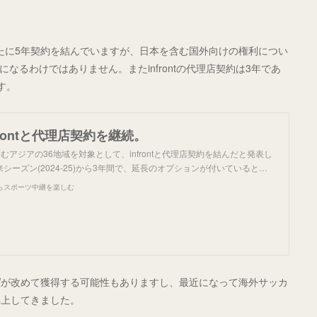
ら新たに5年契約を結んでいますが、日本を含む国外向けの権利につい
利になるわけではありません。またinfrontの代理店契約は3年であ
す。
frontと代理店契約を継続。
むアジアの36地域を対象として、infrontと代理店契約を結んだと発表し
シーズン(2024-25)から3年間で、延長のオプションが付いていると…
らスポーツ中継を楽しむ
OWが改めて獲得する可能性もありますし、最近になって海外サッカ
浮上してきました。