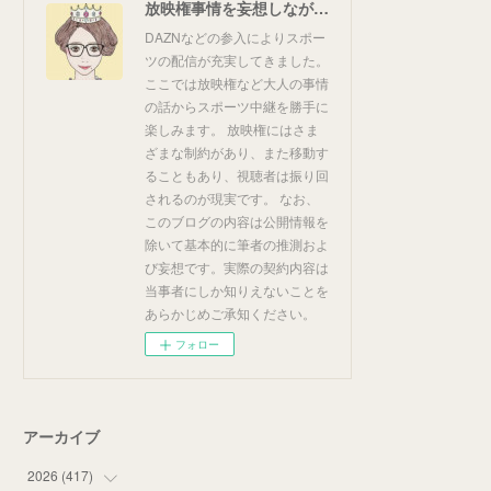
放映権事情を妄想しながらスポーツ中継を楽しむ
DAZNなどの参入によりスポー
ツの配信が充実してきました。
ここでは放映権など大人の事情
の話からスポーツ中継を勝手に
楽しみます。 放映権にはさま
ざまな制約があり、また移動す
ることもあり、視聴者は振り回
されるのが現実です。 なお、
このブログの内容は公開情報を
除いて基本的に筆者の推測およ
び妄想です。実際の契約内容は
当事者にしか知りえないことを
あらかじめご承知ください。
フォロー
アーカイブ
2026
(
417
)