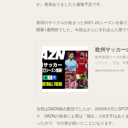
が。発表ありましたら速報予定です。
前回のサイクルが始まった2021-22シーズンを振り
開幕1週間前でした。今回はさらにずれ込んだ形で
欧州各国リーグの新
ゾーン）」では、今
www.football-zone.net
当初はDAZN独占配信でしたが、2023年2月にS
り、DAZNの発表にも実は「独占」の2文字はあり
ったので、その形が続いたことになります。