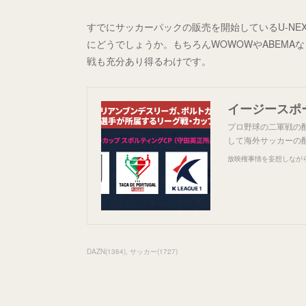
すでにサッカーパックの販売を開始しているU-N
にどうでしょうか。もちろんWOWOWやABEM
戦も充分あり得るわけです。
イージースポ
プロ野球の二軍戦の
して海外サッカーの
放映権事情を妄想しなが
DAZN
(
1364
)
サッカー
(
1727
)