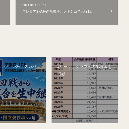
2024.08.11 00:10
プレミア&FA杯の放映権、メキシコでも移動。
&ルヴァン杯、スカパ
Jリーグ、クラブへの配分金を
続
増額