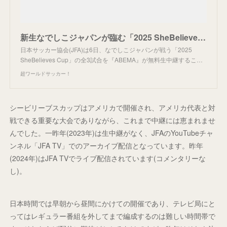
新生なでしこジャパンが臨む「2025 SheBelieves Cup」の全3試合を『ABEMA』で無料生中継！元なでしこFW岩渕真奈が解説…NHKはコロンビア戦を生中継、2試合は録画放送 - 超ワール
日本サッカー協会(JFA)は6日、なでしこジャパンが戦う「2025
SheBelieves Cup」の全3試合を『ABEMA』が無料生中継するこ…
超ワールドサッカー！
シービリーブスカップはアメリカで開催され、アメリカ代表と対
戦できる重要な大会でありながら、これまで中継には恵まれませ
んでした。一昨年(2023年)は生中継がなく、JFAのYouTubeチャ
ンネル「JFA TV」でのアーカイブ配信となっています。昨年
(2024年)はJFA TVでライブ配信されています(コメンタリーな
し)。
日本時間では早朝から昼間にかけての開催であり、テレビ局にと
ってはレギュラー番組を外してまで編成するのは難しい時間帯で