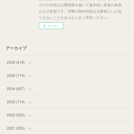
ログの内容は公開情報を除いて基本的に筆者の推測
および妄想です。実際の契約内容は当事者にしか知
りえないことをあらかじめご承知ください。
フォロー
アーカイブ
2026
(
419
)
(
14
)
2025
(
719
)
(
55
)
(
75
)
2024
(
607
)
(
58
)
(
63
)
(
51
)
2023
(
719
)
(
58
)
(
57
)
(
48
)
(
59
)
2022
(
520
)
(
53
)
(
60
)
(
35
)
(
52
)
(
65
)
2021
(
353
)