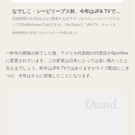
なでしこ・シービリーブス杯、今年はJFA TVで配信。
現地時間の4月6日(土)に開幕する女子サッカーのシービリーブスカ
ップ(SheBelieves Cup)ですが、YouTubeの「JFA TV」チャンネ…
放映権事情を妄想しながらスポーツ中継を楽しむ
一昨年の開催が終了した後、アメリカ代表戦の代理店がSportfive
に変更されています。この変更は日本にとっては追い風だったと
言えるでしょう。昨年はJFA TVではありますがライブ配信にこぎ
つけ、今年はさらに前進したことになります。