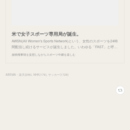
米で女子スポーツ専用局が誕生。
AWSN(All Women's Sports Network)という、女性のスポーツを24時
間配信し続けるサービスが誕生しました。いわゆる「FAST」と呼…
放映権事情を妄想しながらスポーツ中継を楽しむ
ABEMA・楽天
(
296
)
NHK
(
176
)
サッカー
(
1728
)