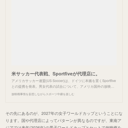
米サッカー代表戦、Sportfiveが代理店に。
アメリカサッカー連盟(US Soccer)は、ドイツに本拠を置くSportfive
との提携を発表。男女代表の試合について、アメリカ国外の放映…
放映権事情を妄想しながらスポーツ中継を楽しむ
その先にあるのが、2027年の女子ワールドカップということにな
ります。国や代理店によってパターンが異なるのですが、東南ア
ジアでは来年(2026年)の男子ワールドカップとセットで放映権を