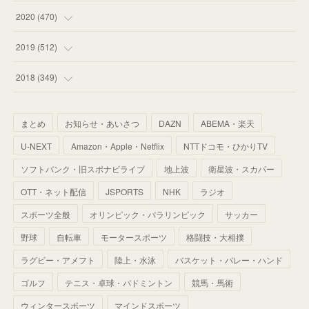
(
59
)
(
62
)
(
51
)
(
55
)
(
44
)
(
31
)
2020
(
470
)
(
55
)
(
55
)
(
60
)
(
63
)
(
41
)
(
33
)
(
34
)
2019
(
512
)
(
67
)
(
61
)
(
59
)
(
53
)
(
43
)
(
34
)
(
32
)
(
51
)
2018
(
349
)
(
64
)
(
59
)
(
66
)
(
46
)
(
30
)
(
33
)
(
46
)
(
37
)
まとめ
お知らせ・あいさつ
DAZN
ABEMA・楽天
(
52
)
(
51
)
(
61
)
(
42
)
(
25
)
(
36
)
(
44
)
(
35
)
U-NEXT
Amazon・Apple・Netflix
NTTドコモ・ひかりTV
(
68
)
(
40
)
(
54
)
(
41
)
(
29
)
(
33
)
(
42
)
(
40
)
ソフトバンク・旧スポナビライブ
地上波
衛星波・スカパー
(
60
)
(
50
)
(
56
)
(
33
)
(
25
)
(
53
)
OTT・ネット配信
JSPORTS
NHK
ラジオ
(
50
)
(
39
)
(
42
)
スポーツ全般
(
58
)
オリンピック・パラリンピック
サッカー
(
56
)
(
38
)
(
32
)
(
41
)
(
34
)
(
42
)
野球
自転車
モータースポーツ
格闘技・大相撲
(
45
)
(
74
)
(
57
)
(
24
)
(
60
)
(
32
)
(
9
)
ラグビー・アメフト
陸上・水泳
バスケット・バレー・ハンド
(
70
)
(
41
)
(
28
)
(
13
)
(
37
)
(
22
)
ゴルフ
テニス・卓球・バドミントン
競馬・馬術
(
29
)
ウィンタースポーツ
(
29
)
マインドスポーツ
(
45
)
(
37
)