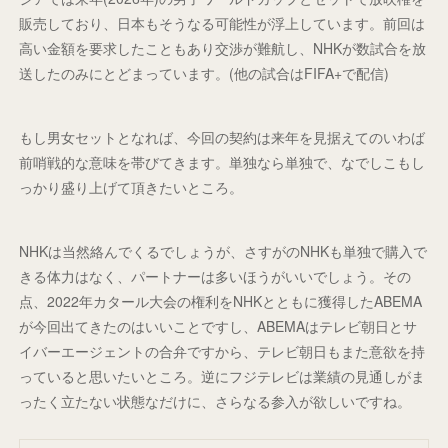
販売しており、日本もそうなる可能性が浮上しています。前回は
高い金額を要求したこともあり交渉が難航し、NHKが数試合を放
送したのみにとどまっています。(他の試合はFIFA+で配信)
もし男女セットとなれば、今回の契約は来年を見据えてのいわば
前哨戦的な意味を帯びてきます。単独なら単独で、なでしこもし
っかり盛り上げて頂きたいところ。
NHKは当然絡んでくるでしょうが、さすがのNHKも単独で購入で
きる体力はなく、パートナーは多いほうがいいでしょう。その
点、2022年カタール大会の権利をNHKとともに獲得したABEMA
が今回出てきたのはいいことですし、ABEMAはテレビ朝日とサ
イバーエージェントの合弁ですから、テレビ朝日もまた意欲を持
っていると思いたいところ。逆にフジテレビは業績の見通しがま
ったく立たない状態なだけに、さらなる参入が欲しいですね。