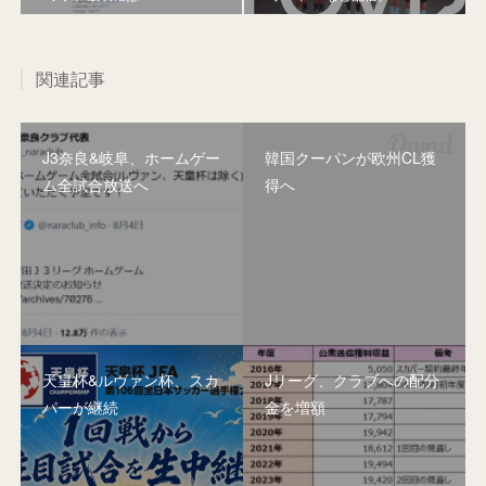
関連記事
J3奈良&岐阜、ホームゲー
韓国クーパンが欧州CL獲
ム全試合放送へ
得へ
天皇杯&ルヴァン杯、スカ
Jリーグ、クラブへの配分
パーが継続
金を増額