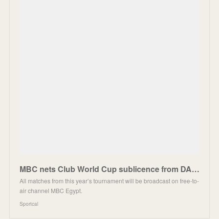
MBC nets Club World Cup sublicence from DAZN, Netgem adds FIFA+ - Sportcal
All matches from this year’s tournament will be broadcast on free-to-
air channel MBC Egypt.
Sportcal