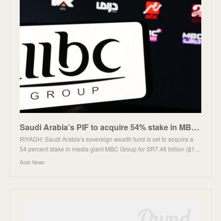
Saudi Arabia’s PIF to acquire 54% stake in MBC Group
RIYADH: Saudi Arabia’s sovereign wealth fund is set to acquire a
54 percent stake in media giant MBC Group for SR7.46 billion ($1…
Arab News