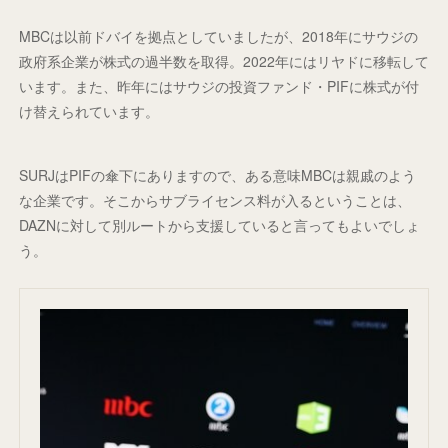
MBCは以前ドバイを拠点としていましたが、2018年にサウジの
政府系企業が株式の過半数を取得。2022年にはリヤドに移転して
います。また、昨年にはサウジの投資ファンド・PIFに株式が付
け替えられています。
SURJはPIFの傘下にありますので、ある意味MBCは親戚のよう
な企業です。そこからサブライセンス料が入るということは、
DAZNに対して別ルートから支援していると言ってもよいでしょ
う。