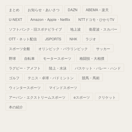
(
46
)
(
30
)
(
33
)
(
46
)
(
37
)
まとめ
お知らせ・あいさつ
DAZN
ABEMA・楽天
(
52
)
(
51
)
(
61
)
(
42
)
(
25
)
(
36
)
(
44
)
(
35
)
U-NEXT
Amazon・Apple・Netflix
NTTドコモ・ひかりTV
(
68
)
(
40
)
(
54
)
(
41
)
(
29
)
(
33
)
(
42
)
(
40
)
ソフトバンク・旧スポナビライブ
地上波
衛星波・スカパー
(
60
)
(
50
)
(
56
)
(
33
)
(
25
)
(
53
)
OTT・ネット配信
JSPORTS
NHK
ラジオ
(
50
)
(
39
)
(
42
)
スポーツ全般
(
58
)
オリンピック・パラリンピック
サッカー
(
56
)
(
38
)
(
32
)
(
41
)
(
34
)
(
42
)
野球
自転車
モータースポーツ
格闘技・大相撲
(
45
)
(
74
)
(
57
)
(
24
)
(
60
)
(
32
)
(
9
)
ラグビー・アメフト
陸上・水泳
バスケット・バレー・ハンド
(
70
)
(
41
)
(
28
)
(
13
)
(
37
)
(
22
)
ゴルフ
テニス・卓球・バドミントン
競馬・馬術
(
29
)
ウィンタースポーツ
(
29
)
マインドスポーツ
(
45
)
(
37
)
(
29
)
アーバン・エクストリームスポーツ
eスポーツ
クリケット
(
33
)
(
49
)
(
59
)
(
32
)
本の紹介
(
41
)
(
44
)
(
50
)
(
36
)
(
14
)