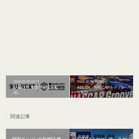
2025.02.25 00:10
2025.02.24 00:10
U-NEXT、英女子WSLを配
ABEMA、NASCARをディレ
信。
イ配信。
関連記事
韓国クーパンが欧州CL獲
天皇杯&ルヴァン杯、スカ