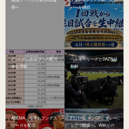
得へ
パーが継続
Jリーグ、クラブへの配分
ベルギーリーグとDAZNが
金を増額
和解
ABEMA、今季もブンデス
F1バーレーンGP、マレー
リーガを配信
シアで開催へ。W杯との