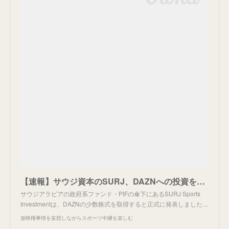
【速報】サウジ資本のSURJ、DAZNへの投資を正式発表。
サウジアラビアの政府系ファンド・PIFの傘下にあるSURJ Sports
Investmentは、DAZNの少数株式を取得すると正式に発表しました…
放映権事情を妄想しながらスポーツ中継を楽しむ