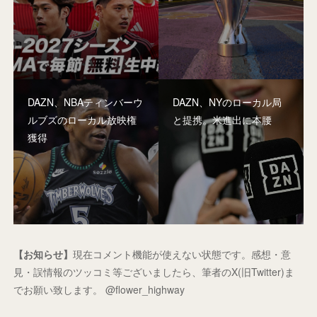
DAZN、NBAティンバーウ
DAZN、NYのローカル局
ルブズのローカル放映権
と提携。米進出に本腰
獲得
【お知らせ】
現在コメント機能が使えない状態です。感想・意
見・誤情報のツッコミ等ございましたら、筆者のX(旧Twitter)ま
でお願い致します。 @flower_highway