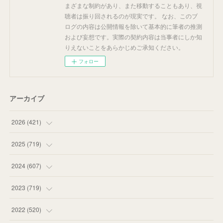
まざまな制約があり、また移動することもあり、視
聴者は振り回されるのが現実です。 なお、このブ
ログの内容は公開情報を除いて基本的に筆者の推測
および妄想です。実際の契約内容は当事者にしか知
りえないことをあらかじめご承知ください。
フォロー
アーカイブ
2026
(
421
)
(
16
)
2025
(
719
)
(
55
)
(
75
)
2024
(
607
)
(
58
)
(
63
)
(
51
)
2023
(
719
)
(
58
)
(
57
)
(
48
)
(
59
)
2022
(
520
)