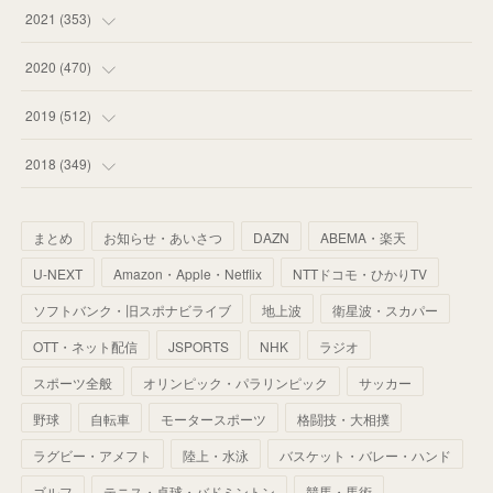
(
53
)
(
60
)
(
35
)
(
52
)
(
65
)
2021
(
353
)
(
59
)
(
62
)
(
51
)
(
55
)
(
44
)
(
31
)
2020
(
470
)
(
55
)
(
55
)
(
60
)
(
63
)
(
41
)
(
33
)
(
34
)
2019
(
512
)
(
67
)
(
61
)
(
59
)
(
53
)
(
43
)
(
34
)
(
32
)
(
51
)
2018
(
349
)
(
64
)
(
59
)
(
66
)
(
46
)
(
30
)
(
33
)
(
46
)
(
37
)
まとめ
お知らせ・あいさつ
DAZN
ABEMA・楽天
(
52
)
(
51
)
(
61
)
(
42
)
(
25
)
(
36
)
(
44
)
(
35
)
U-NEXT
Amazon・Apple・Netflix
NTTドコモ・ひかりTV
(
68
)
(
40
)
(
54
)
(
41
)
(
29
)
(
33
)
(
42
)
(
40
)
ソフトバンク・旧スポナビライブ
地上波
衛星波・スカパー
(
60
)
(
50
)
(
56
)
(
33
)
(
25
)
(
53
)
OTT・ネット配信
JSPORTS
NHK
ラジオ
(
50
)
(
39
)
(
42
)
スポーツ全般
(
58
)
オリンピック・パラリンピック
サッカー
(
56
)
(
38
)
(
32
)
(
41
)
(
34
)
(
42
)
野球
自転車
モータースポーツ
格闘技・大相撲
(
45
)
(
74
)
(
57
)
(
24
)
(
60
)
(
32
)
(
9
)
ラグビー・アメフト
陸上・水泳
バスケット・バレー・ハンド
(
70
)
(
41
)
(
28
)
(
13
)
(
37
)
(
22
)
ゴルフ
テニス・卓球・バドミントン
競馬・馬術