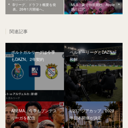
Bリーグ、ドラフト概要を発
MLS、豪で放送開始。Apple
表。26年1月開催へ。
独占に穴。
関連記事
ポルトガルリーグは今季
ベルギーリーグとDAZNが
もDAZN。2年契約
和解
ABEMA、今季もブンデス
U23アジアカップ、2028
リーガを配信
年日本開催が決定