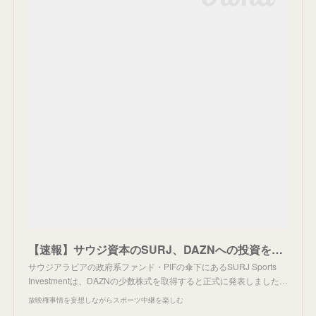
【速報】サウジ資本のSURJ、DAZNへの投資を正式発表。
サウジアラビアの政府系ファンド・PIFの傘下にあるSURJ Sports
Investmentは、DAZNの少数株式を取得すると正式に発表しました…
放映権事情を妄想しながらスポーツ中継を楽しむ