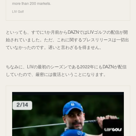
more than 200 markets.
LIV Golf
といっても、すでに1か月前からDAZNではLIVゴルフの配信が開
始されていました。ただ、これに関するプレスリリースは一切出
ていなかったのです。遅いと言わざるを得ません。
ちなみに、LIVの最初のシーズンである2022年にもDAZNが配信
していたので、厳密には復活ということになります。