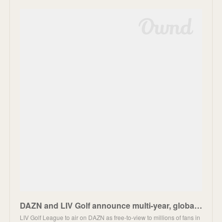
DAZN and LIV Golf announce multi-year, global free-to-air broadcast deal
LIV Golf League to air on DAZN as free-to-view to millions of fans in