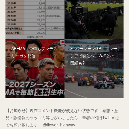
ABEMA、今季もブンデス
F1バーレーンGP、マレー
リーガを配信
シアで開催へ。W杯との
因縁も?
【お知らせ】
現在コメント機能が使えない状態です。感想・意
見・誤情報のツッコミ等ございましたら、筆者のX(旧Twitter)ま
でお願い致します。 @flower_highway