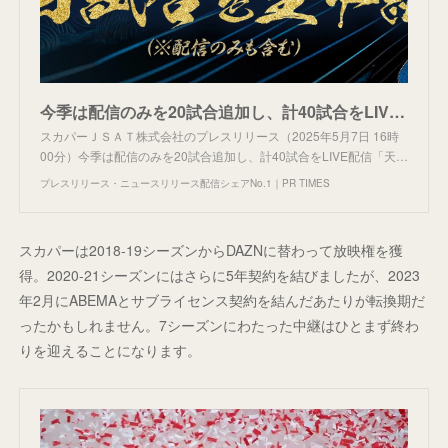
今季は配信のみを20試合追加し、計40試合をLIVE配信「天皇杯 JFA 第105回全日本サッカー選手権大会」5月24日(土)の1回戦より放送・配信決定！
スカパーＪＳＡＴ株式会社のプレスリリース（2025年5月7日 16時
00分）今季は配信のみを20試合追加し、計40試合をLIVE配信「天…
プレスリリース・ニュースリリース配信シェアNo.1｜PR TIMES
スカパーは2018-19シーズンからDAZNに替わって放映権を獲
得。2020-21シーズンにはさらに5年契約を結びましたが、2023
年2月にABEMAとサブライセンス契約を結んだあたりが転換期だ
ったかもしれません。7シーズンにわたった中継はひとまず終わ
りを迎えることになります。