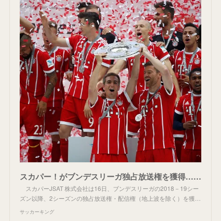
スカパー！がブンデスリーガ独占放送権を獲得…2018－19シーズンから放送 | サッカーキング
スカパーJSAT 株式会社は16日、ブンデスリーガの2018－19シー
ズン以降、2シーズンの独占放送権・配信権（地上波を除く）を獲…
サッカーキング