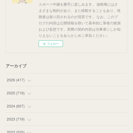
スポーツ中継を勝手に楽しみます。 放映権にはさ
まざまな制約があり、また移動することもあり、視
聴者は振り回されるのが現実です。 なお、このブ
ログの内容は公開情報を除いて基本的に筆者の推測
および妄想です。実際の契約内容は当事者にしか知
りえないことをあらかじめご承知ください。
フォロー
アーカイブ
2026
(
417
)
(
12
)
2025
(
719
)
(
55
)
(
75
)
2024
(
607
)
(
58
)
(
63
)
(
51
)
2023
(
719
)
(
58
)
(
57
)
(
48
)
(
59
)
2022
(
520
)