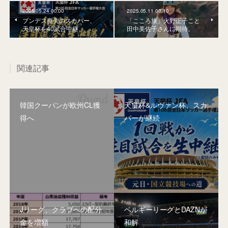
2025.05.24 00:00
2025.05.11 00:10
ブンデス喪失のスカパー、
「こころ旅」火野正子こと
天皇杯を40試合中継。
田中美佐子さんに期待。
関連記事
韓国クーパンが欧州CL獲
天皇杯&ルヴァン杯、スカ
得へ
パーが継続
Jリーグ、クラブへの配分
ベルギーリーグとDAZNが
金を増額
和解