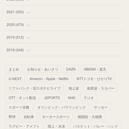
(
53
)
(
60
)
(
35
)
(
52
)
(
65
)
2021
(
353
)
(
59
)
(
62
)
(
51
)
(
55
)
(
44
)
(
31
)
2020
(
470
)
(
55
)
(
55
)
(
60
)
(
63
)
(
41
)
(
33
)
(
34
)
2019
(
512
)
(
67
)
(
61
)
(
59
)
(
53
)
(
43
)
(
34
)
(
32
)
(
51
)
2018
(
349
)
(
64
)
(
59
)
(
66
)
(
46
)
(
30
)
(
33
)
(
46
)
(
37
)
まとめ
お知らせ・あいさつ
DAZN
ABEMA・楽天
(
52
)
(
51
)
(
61
)
(
42
)
(
25
)
(
36
)
(
44
)
(
35
)
U-NEXT
Amazon・Apple・Netflix
NTTドコモ・ひかりTV
(
68
)
(
40
)
(
54
)
(
41
)
(
29
)
(
33
)
(
42
)
(
40
)
ソフトバンク・旧スポナビライブ
地上波
衛星波・スカパー
(
60
)
(
50
)
(
56
)
(
33
)
(
25
)
(
53
)
OTT・ネット配信
JSPORTS
NHK
ラジオ
(
50
)
(
39
)
(
42
)
スポーツ全般
(
58
)
オリンピック・パラリンピック
サッカー
(
56
)
(
38
)
(
32
)
(
41
)
(
34
)
(
42
)
野球
自転車
モータースポーツ
格闘技・大相撲
(
45
)
(
74
)
(
57
)
(
24
)
(
60
)
(
32
)
(
9
)
ラグビー・アメフト
陸上・水泳
バスケット・バレー・ハンド