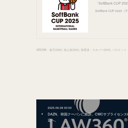
「SoftBank CU
SoftBank CUP 202
ABEMA・楽天
(
296
)
地上波
(
390
)
衛星波・スカパー
(
500
)
バスケット
2025.06.08 00:00
DAZN、韓国クーパンに敗訴。CWCサブライセンス
定へ。