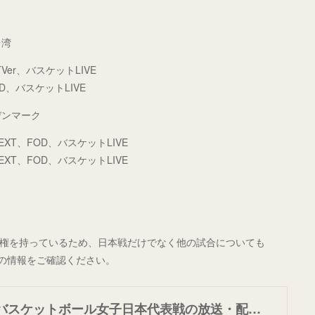
台湾
TVer、バスケットLIVE
OD、バスケットLIVE
デンマーク
EXT、FOD、バスケットLIVE
EXT、FOD、バスケットLIVE
放映権を持っているため、日本戦だけでなく他の試合についても
新の情報をご確認ください。
フジテレビがバスケットボール女子日本代表戦の放送・配信権を獲得！ 今年の夏、夢舞台への第一歩を踏み出す女子日本代表を応援！！ - フジテレビ