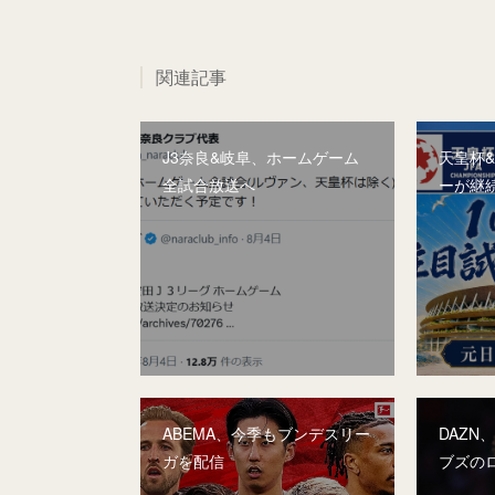
関連記事
J3奈良&岐阜、ホームゲーム
天皇杯
全試合放送へ
ーが継
ABEMA、今季もブンデスリー
DAZN
ガを配信
ブズの