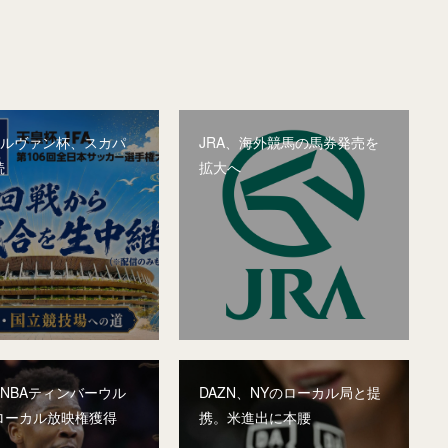
&ルヴァン杯、スカパ
JRA、海外競馬の馬券発売を
続
拡大へ
、NBAティンバーウル
DAZN、NYのローカル局と提
ローカル放映権獲得
携。米進出に本腰