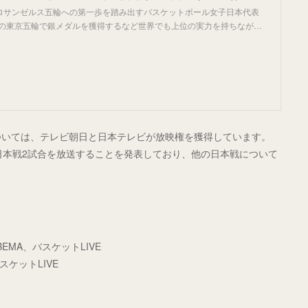
ロサンゼルス五輪への第一歩を踏み出すバスケットボール女子日本代表
1年の東京五輪で銀メダルを獲得するなど世界でも上位の実力を持ちなが…
」については、テレビ朝日と日本テレビが放映権を獲得しています。
が日本戦2試合を放送することを発表しており、他の日本戦について
ABEMA、バスケットLIVE
バスケットLIVE