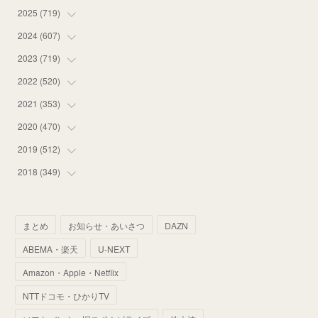
2025
(
719
(
16
)
)
(
55
)
2024
(
607
(
75
)
)
(
58
)
(
63
)
2023
(
719
(
51
)
)
(
58
)
(
57
)
(
48
)
2022
(
520
(
59
)
)
(
53
)
(
60
)
(
35
)
(
52
)
2021
(
353
(
65
)
)
(
59
)
(
62
)
(
51
)
(
55
)
(
44
)
2020
(
470
(
31
)
)
(
55
)
(
55
)
(
60
)
(
63
)
(
41
)
(
33
)
2019
(
512
(
34
)
)
(
67
)
(
61
)
(
59
)
(
53
)
(
43
)
(
34
)
(
32
)
2018
(
349
(
51
)
)
(
64
)
(
59
)
(
66
)
(
46
)
(
30
)
(
33
)
(
46
)
(
37
)
(
52
)
(
51
)
(
61
)
(
42
)
(
25
)
(
36
)
(
44
)
(
35
)
まとめ
お知らせ・あいさつ
DAZN
(
68
)
(
40
)
(
54
)
(
41
)
(
29
)
(
33
)
(
42
)
(
40
)
ABEMA・楽天
U-NEXT
(
60
)
(
50
)
(
56
)
(
33
)
(
25
)
(
53
)
(
50
)
(
39
)
Amazon・Apple・Netflix
(
42
)
(
58
)
(
56
)
(
38
)
(
32
)
(
41
)
(
34
)
(
42
)
NTTドコモ・ひかりTV
(
45
)
(
74
)
(
57
)
(
24
)
(
60
)
(
32
)
(
9
)