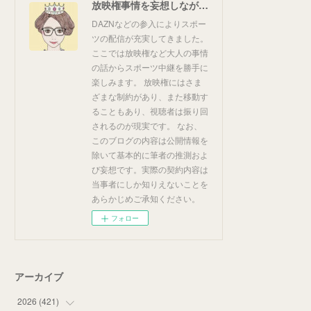
放映権事情を妄想しながらスポーツ中継を楽しむ
DAZNなどの参入によりスポー
ツの配信が充実してきました。
ここでは放映権など大人の事情
の話からスポーツ中継を勝手に
楽しみます。 放映権にはさま
ざまな制約があり、また移動す
ることもあり、視聴者は振り回
されるのが現実です。 なお、
このブログの内容は公開情報を
除いて基本的に筆者の推測およ
び妄想です。実際の契約内容は
当事者にしか知りえないことを
あらかじめご承知ください。
フォロー
アーカイブ
2026
(
421
)