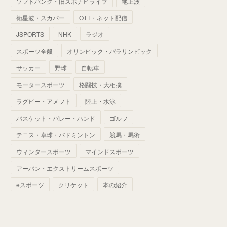
ソフトバンク・旧スポナビライブ
地上波
(
70
)
(
41
)
(
28
)
(
13
)
(
37
)
(
22
)
衛星波・スカパー
OTT・ネット配信
(
29
)
(
29
)
(
45
)
(
37
)
(
29
)
JSPORTS
NHK
ラジオ
(
33
)
(
49
)
(
59
)
(
32
)
スポーツ全般
オリンピック・パラリンピック
(
41
)
(
44
)
(
50
)
サッカー
野球
自転車
(
36
)
(
14
)
モータースポーツ
格闘技・大相撲
ラグビー・アメフト
陸上・水泳
バスケット・バレー・ハンド
ゴルフ
テニス・卓球・バドミントン
競馬・馬術
ウィンタースポーツ
マインドスポーツ
アーバン・エクストリームスポーツ
eスポーツ
クリケット
本の紹介