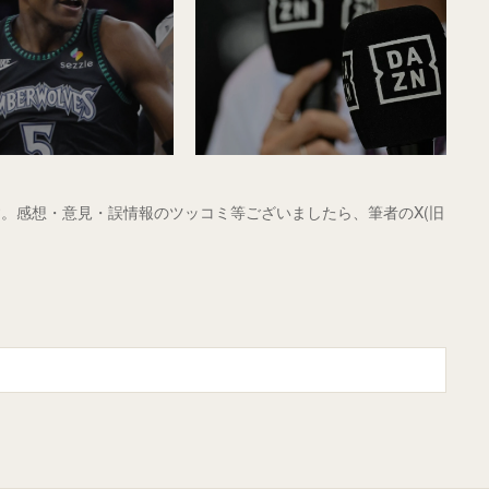
。感想・意見・誤情報のツッコミ等ございましたら、筆者のX(旧