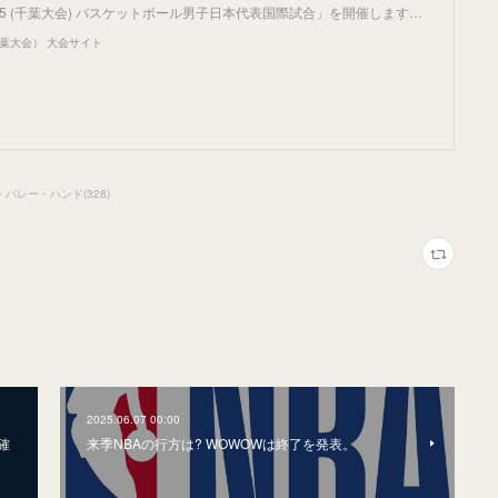
P 2025 (千葉大会) バスケットボール男子日本代表国際試合」を開催します…
5（千葉大会） 大会サイト
・バレー・ハンド
(
328
)
2025.06.07 00:00
確
来季NBAの行方は? WOWOWは終了を発表。