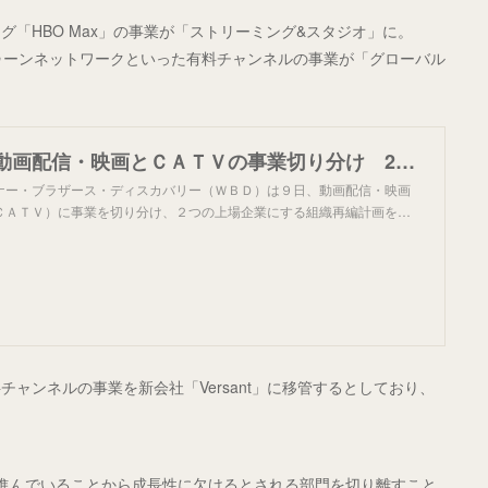
「HBO Max」の事業が「ストリーミング&スタジオ」に。
トゥーンネットワークといった有料チャンネルの事業が「グローバル
米ワーナー、動画配信・映画とＣＡＴＶの事業切り分け 2上場企業に再編
ナー・ブラザース・ディスカバリー（ＷＢＤ）は９日、動画配信・映画
ＣＡＴＶ）に事業を切り分け、２つの上場企業にする組織再編計画を…
料チャンネルの事業を新会社「Versant」に移管するとしており、
が進んでいることから成長性に欠けるとされる部門を切り離すこと