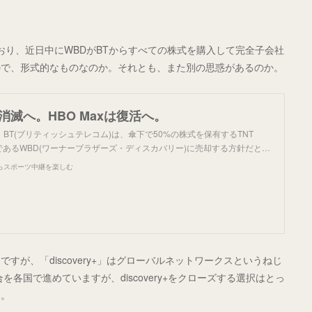
なっており、近日中にWBDがBTからすべての株式を購入して完全子会社
ので、形式的なものなのか。それとも、また別の思惑があるのか。
tが消滅へ。HBO Maxは復活へ。
BT(ブリティッシュテレコム)は、傘下で50%の株式を保有するTNT
相手であるWBD(ワーナーブラザーズ・ディスカバリー)に売却する方針だと…
らスポーツ中継を楽しむ
ですが、「discovery+」はグローバルネットワークスというねじ
各国で進めていますが、discovery+をクローズする選択はとっ
す。