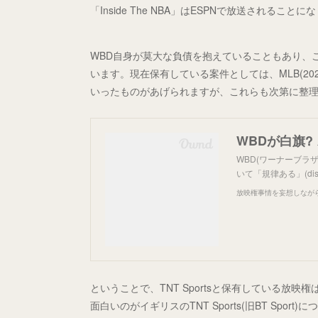
「Inside The NBA」はESPNで放送される
WBD自身が莫大な負債を抱えていることもあり、
います。現在保有している案件としては、MLB(2028
いったものがあげられますが、これらも次第に整
WBDが白旗
WBD(ワーナーブラ
いて「規律ある」(di
放映権事情を妄想しなが
ということで、TNT Sportsと保有している放
面白いのがイギリスのTNT Sports(旧BT Sp