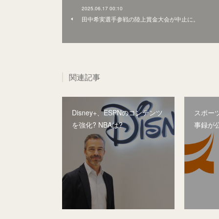
2025.06.17 00:10
田中希実選手参戦の陸上賞金大会が中止に。
関連記事
Disney+、ESPNのコンテンツ
スポー
を強化? NBAは?
事録が