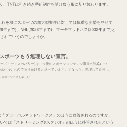
ことになり、TNTは引き続き番組制作を請け負う形に切り替わります。
これを機にスポーツの超大型案件に対しては慎重な姿勢を見せて
年まで)、NHL(2028年まで)、マーチマッドネス(2032年まで)と
理されていくのでしょうか。
? スポーツもう無理しない宣言。
ザーズ・ディスカバリー)は、今後のスポーツコンテンツ事業の戦略につ
sciplined)ものであり続けると述べています。すなわち、無理して背伸…
らスポーツ中継を楽しむ
映権は「グローバルネットワークス」のほうに移管されるのですが、
ort)については「ストリーミング&スタジオ」のほうに移管されるという