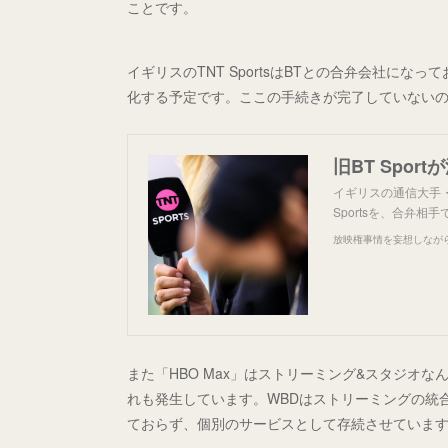
ことです。
イギリスのTNT SportsはBTとの合弁会社に
化する予定です。ここの手続きが完了していない
旧BT Spor
イギリスの通信大手・
Sportsを、合弁
放映権事情を妄想しなが
また「HBO Max」はストリーミング&スタジオなん
れも発生しています。WBDはストリーミングの統合を
ておらず、個別のサービスとして存続させていま