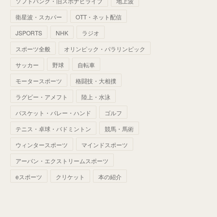
ソフトバンク・旧スポナビライブ
地上波
(
70
)
(
41
)
(
28
)
(
13
)
(
37
)
(
22
)
衛星波・スカパー
OTT・ネット配信
(
29
)
(
29
)
(
45
)
(
37
)
(
29
)
JSPORTS
NHK
ラジオ
(
33
)
(
49
)
(
59
)
(
32
)
スポーツ全般
オリンピック・パラリンピック
(
41
)
(
44
)
(
50
)
サッカー
野球
自転車
(
36
)
(
14
)
モータースポーツ
格闘技・大相撲
ラグビー・アメフト
陸上・水泳
バスケット・バレー・ハンド
ゴルフ
テニス・卓球・バドミントン
競馬・馬術
ウィンタースポーツ
マインドスポーツ
アーバン・エクストリームスポーツ
eスポーツ
クリケット
本の紹介