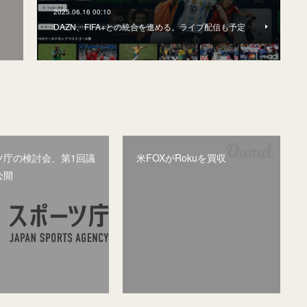
2025.06.16 00:10
DAZN、FIFA+との統合を進める。ライブ配信も予定
ツ庁の検討会、第1回議
米FOXがRokuを買収
公開