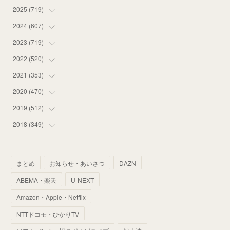
2025
(
719
(
14
)
)
(
55
)
2024
(
607
(
75
)
)
(
58
)
(
63
)
2023
(
719
(
51
)
)
(
58
)
(
57
)
(
48
)
2022
(
520
(
59
)
)
(
53
)
(
60
)
(
35
)
(
52
)
2021
(
353
(
65
)
)
(
59
)
(
62
)
(
51
)
(
55
)
(
44
)
2020
(
470
(
31
)
)
(
55
)
(
55
)
(
60
)
(
63
)
(
41
)
(
33
)
2019
(
512
(
34
)
)
(
67
)
(
61
)
(
59
)
(
53
)
(
43
)
(
34
)
(
32
)
2018
(
349
(
51
)
)
(
64
)
(
59
)
(
66
)
(
46
)
(
30
)
(
33
)
(
46
)
(
37
)
(
52
)
(
51
)
(
61
)
(
42
)
(
25
)
(
36
)
(
44
)
(
35
)
まとめ
お知らせ・あいさつ
DAZN
(
68
)
(
40
)
(
54
)
(
41
)
(
29
)
(
33
)
(
42
)
(
40
)
ABEMA・楽天
U-NEXT
(
60
)
(
50
)
(
56
)
(
33
)
(
25
)
(
53
)
(
50
)
(
39
)
Amazon・Apple・Netflix
(
42
)
(
58
)
(
56
)
(
38
)
(
32
)
(
41
)
(
34
)
(
42
)
NTTドコモ・ひかりTV
(
45
)
(
74
)
(
57
)
(
24
)
(
60
)
(
32
)
(
9
)