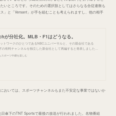
したいところです。そのための選択肢としてはさらなる合従連衡も
」と「Versant」が手を組むことも考えられますし、他の相手
chが分社化。MLB・F1はどうなる。
ネットワークのひとつであるNBCユニバーサルと、その親会社である
BC傘下の有料チャンネルを独立した新会社として再編すると発表しました…
らスポーツ中継を楽しむ
状においては、スポーツチャンネルもまた不安定な事業ではないか
日傘下のTNT Sportsで最後の放送が行われました。名物番組