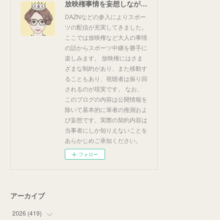
放映権事情を妄想しながらスポーツ中継を楽しむ
DAZNなどの参入によりスポー
ツの配信が充実してきました。
ここでは放映権など大人の事情
の話からスポーツ中継を勝手に
楽しみます。 放映権にはさま
ざまな制約があり、また移動す
ることもあり、視聴者は振り回
されるのが現実です。 なお、
このブログの内容は公開情報を
除いて基本的に筆者の推測およ
び妄想です。実際の契約内容は
当事者にしか知りえないことを
あらかじめご承知ください。
フォロー
アーカイブ
2026
(
419
)