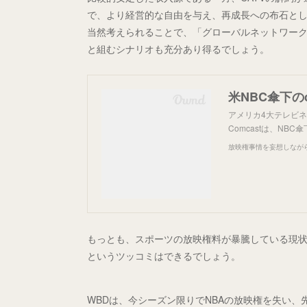
で、より経営的な自由を与え、再成長への布石と
当然考えられることで、「グローバルネットワークス
と組むシナリオも充分あり得るでしょう。
米NBC傘下の
アメリカ4大テレビ
Comcastは、N
放映権事情を妄想しなが
もっとも、スポーツの放映権料が暴騰している現
というツッコミはできるでしょう。
WBDは、今シーズン限りでNBAの放映権を失い、先