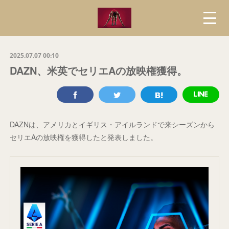
2025.07.07 00:10
DAZN、米英でセリエAの放映権獲得。
DAZNは、アメリカとイギリス・アイルランドで来シーズンから
セリエAの放映権を獲得したと発表しました。