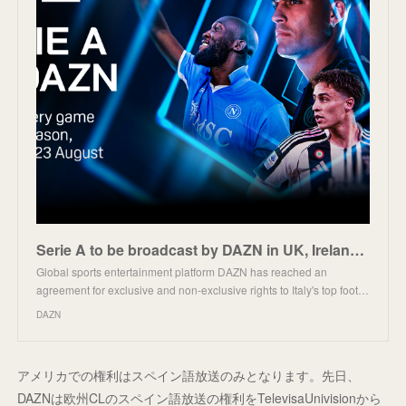
Serie A to be broadcast by DAZN in UK, Ireland and U.S. | DAZN News GB
Global sports entertainment platform DAZN has reached an
agreement for exclusive and non-exclusive rights to Italy's top foot…
DAZN
アメリカでの権利はスペイン語放送のみとなります。先日、
DAZNは欧州CLのスペイン語放送の権利をTelevisaUnivisionから