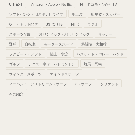
U-NEXT
Amazon・Apple・Netflix
NTTドコモ・ひかりTV
(
68
)
(
40
)
(
54
)
(
41
)
(
29
)
(
33
)
(
42
)
(
40
)
ソフトバンク・旧スポナビライブ
地上波
衛星波・スカパー
(
60
)
(
50
)
(
56
)
(
33
)
(
25
)
(
53
)
OTT・ネット配信
JSPORTS
NHK
ラジオ
(
50
)
(
39
)
(
42
)
スポーツ全般
(
58
)
オリンピック・パラリンピック
サッカー
(
56
)
(
38
)
(
32
)
(
41
)
(
34
)
(
42
)
野球
自転車
モータースポーツ
格闘技・大相撲
(
45
)
(
74
)
(
57
)
(
24
)
(
60
)
(
32
)
(
9
)
ラグビー・アメフト
陸上・水泳
バスケット・バレー・ハンド
(
70
)
(
41
)
(
28
)
(
13
)
(
37
)
(
22
)
ゴルフ
テニス・卓球・バドミントン
競馬・馬術
(
29
)
ウィンタースポーツ
(
29
)
マインドスポーツ
(
45
)
(
37
)
(
29
)
アーバン・エクストリームスポーツ
eスポーツ
クリケット
(
33
)
(
49
)
(
59
)
(
32
)
本の紹介
(
41
)
(
44
)
(
50
)
(
36
)
(
14
)