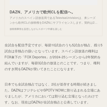
DAZN、アメリカで欧州CLを配信へ。
アメリカのスペイン語放送局であるTelevisaUnivisionは、来シーズ
ンから欧州CLの放映権をDAZNにサブライセンスします。契約は2…
放映権事情を妄想しながらスポーツ中継を楽しむ
全試合を配信予定ですが、毎節10試合のうち5試合が独占、残り5
試合は非独占の扱いとなっています。スペイン語放送の権利は
FOX傘下の「FOX Deportes」が2024-25シーズンから2年契約を
結んでいますが、毎節3試合の放送とのことです。つまり、権利
のすき間をDAZNが突いてきたことになります。
日本でも全試合独占ではなく、2社が並存する時期が続きまし
た。DAZNはフジテレビやSPOTV NOWに割り込まれる立場にあ
りましたが、アメリカにおいては割り込む立場となったわけで
す。なお、現在はDAZNが全試合独占と公表しています。