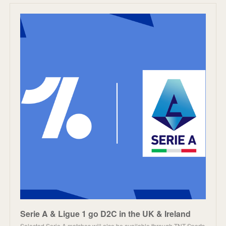
Serie A & Ligue 1 go D2C in the UK & Ireland
Selected Serie A matches will also be available through TNT Sports