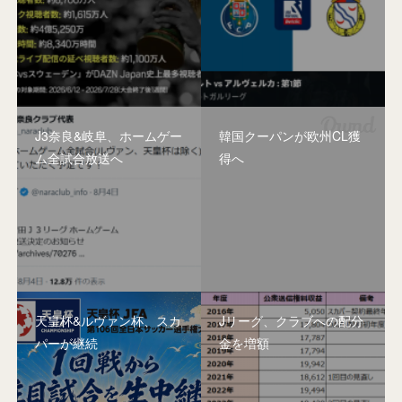
J3奈良&岐阜、ホームゲー
韓国クーパンが欧州CL獲
ム全試合放送へ
得へ
天皇杯&ルヴァン杯、スカ
Jリーグ、クラブへの配分
パーが継続
金を増額