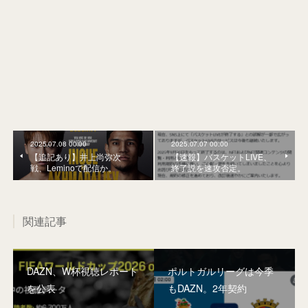
2025.07.08 00:00
2025.07.07 00:00
【追記あり】井上尚弥次
【速報】バスケットLIVE、
戦、Leminoで配信か。
終了説を速攻否定。
関連記事
DAZN、W杯視聴レポート
ポルトガルリーグは今季
を公表
もDAZN。2年契約