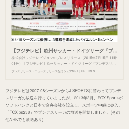
【フジテレビ】欧州サッカー・ドイツリーグ『ブンデスリーガ』15/16シーズン 今年もCS放送「フジテレビNEXT」にて放送決定！
株式会社フジテレビジョンのプレスリリース（2015年7月15日 11時
01分）【フジテレビ】欧州サッカー・ドイツリーグ『ブンデスリ…
プレスリリース・ニュースリリース配信シェアNo.1｜PR TIMES
フジテレビは2007-08シーズンからJ SPORTSに替わってブンデ
スリーガの放送を行っていましたが、2013年3月、FOX Sportsが
ソフトバンクと日本で合弁会社を設立し、スポーツ中継に参入。
「FOX bs238」でブンデスリーガの放送を開始しました。(その
他NHKでも放送あり)