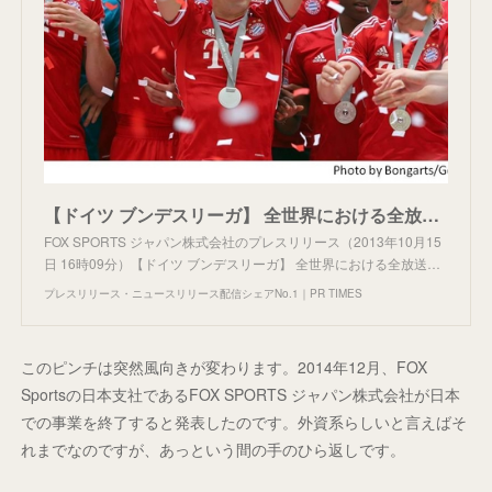
【ドイツ ブンデスリーガ】 全世界における全放送権及び配信権を2015/16シーズンより5年間獲得！
FOX SPORTS ジャパン株式会社のプレスリリース（2013年10月15
日 16時09分）【ドイツ ブンデスリーガ】 全世界における全放送…
プレスリリース・ニュースリリース配信シェアNo.1｜PR TIMES
このピンチは突然風向きが変わります。2014年12月、FOX
Sportsの日本支社であるFOX SPORTS ジャパン株式会社が日本
での事業を終了すると発表したのです。外資系らしいと言えばそ
れまでなのですが、あっという間の手のひら返しです。