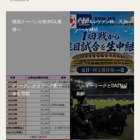
韓国クーパンが欧州CL獲
天皇杯&ルヴァン杯、スカ
得へ
パーが継続
Jリーグ、クラブへの配分
ベルギーリーグとDAZNが
金を増額
和解