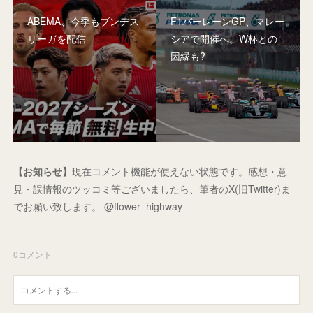
ABEMA、今季もブンデス
F1バーレーンGP、マレー
リーガを配信
シアで開催へ。W杯との
因縁も?
【お知らせ】
現在コメント機能が使えない状態です。感想・意
見・誤情報のツッコミ等ございましたら、筆者のX(旧Twitter)ま
でお願い致します。 @flower_highway
0
コメント