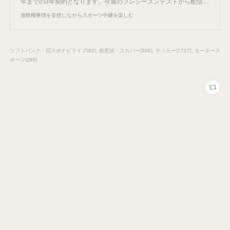
年までの3年契約となります。今週のプレシーズンテストから配信…
放映権事情を妄想しながらスポーツ中継を楽しむ
ソフトバンク・旧スポナビライブ
(
82
)
衛星波・スカパー
(
500
)
サッカー
(
1727
)
モータース
ポーツ
(
289
)