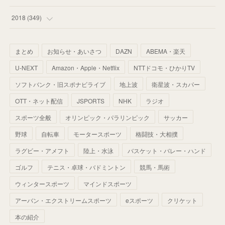
(
67
)
(
61
)
(
59
)
(
53
)
(
43
)
(
34
)
(
32
)
(
51
)
2018
(
349
)
(
64
)
(
59
)
(
66
)
(
46
)
(
30
)
(
33
)
(
46
)
(
37
)
まとめ
お知らせ・あいさつ
DAZN
ABEMA・楽天
(
52
)
(
51
)
(
61
)
(
42
)
(
25
)
(
36
)
(
44
)
(
35
)
U-NEXT
Amazon・Apple・Netflix
NTTドコモ・ひかりTV
(
68
)
(
40
)
(
54
)
(
41
)
(
29
)
(
33
)
(
42
)
(
40
)
ソフトバンク・旧スポナビライブ
地上波
衛星波・スカパー
(
60
)
(
50
)
(
56
)
(
33
)
(
25
)
(
53
)
OTT・ネット配信
JSPORTS
NHK
ラジオ
(
50
)
(
39
)
(
42
)
スポーツ全般
(
58
)
オリンピック・パラリンピック
サッカー
(
56
)
(
38
)
(
32
)
(
41
)
(
34
)
(
42
)
野球
自転車
モータースポーツ
格闘技・大相撲
(
45
)
(
74
)
(
57
)
(
24
)
(
60
)
(
32
)
(
9
)
ラグビー・アメフト
陸上・水泳
バスケット・バレー・ハンド
(
70
)
(
41
)
(
28
)
(
13
)
(
37
)
(
22
)
ゴルフ
テニス・卓球・バドミントン
競馬・馬術
(
29
)
ウィンタースポーツ
(
29
)
マインドスポーツ
(
45
)
(
37
)
(
29
)
アーバン・エクストリームスポーツ
eスポーツ
クリケット
(
33
)
(
49
)
(
59
)
(
32
)
本の紹介