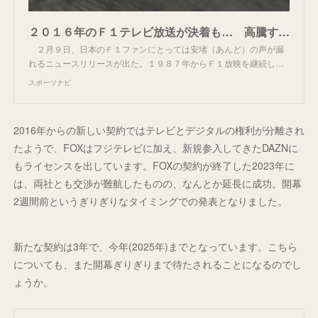
２０１６年のＦ１テレビ放送が決着も… 高騰する放映権は頭痛の種？ - スポーツナビ
２月９日、日本のＦ１ファンにとっては安堵（あんど）の声が漏
れるニュースリリースが出た。１９８７年からＦ１放映を継続し…
スポーツナビ
2016年からの新しい契約ではテレビとデジタルの権利が分離され
たようで、FOXはフジテレビに加え、新規参入してきたDAZNに
もライセンスを出しています。FOXの契約が終了した2023年に
は、両社とも交渉が難航したものの、なんとか延長に成功。開幕
2週間前というぎりぎりなタイミングでの発表となりました。
新たな契約は3年で、今年(2025年)までとなっています。こちら
についても、また開幕ぎりぎりまで待たされることになるのでし
ょうか。