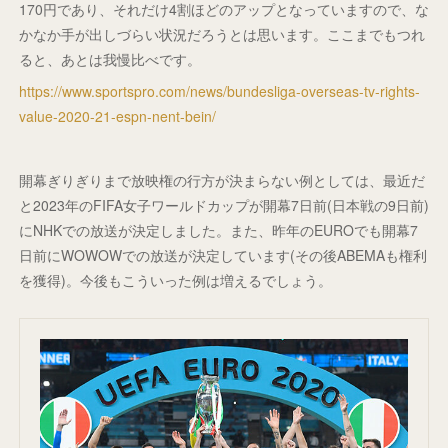
170円であり、それだけ4割ほどのアップとなっていますので、な
かなか手が出しづらい状況だろうとは思います。ここまでもつれ
ると、あとは我慢比べです。
https://www.sportspro.com/news/bundesliga-overseas-tv-rights-
value-2020-21-espn-nent-bein/
開幕ぎりぎりまで放映権の行方が決まらない例としては、最近だ
と2023年のFIFA女子ワールドカップが開幕7日前(日本戦の9日前)
にNHKでの放送が決定しました。また、昨年のEUROでも開幕7
日前にWOWOWでの放送が決定しています(その後ABEMAも権利
を獲得)。今後もこういった例は増えるでしょう。