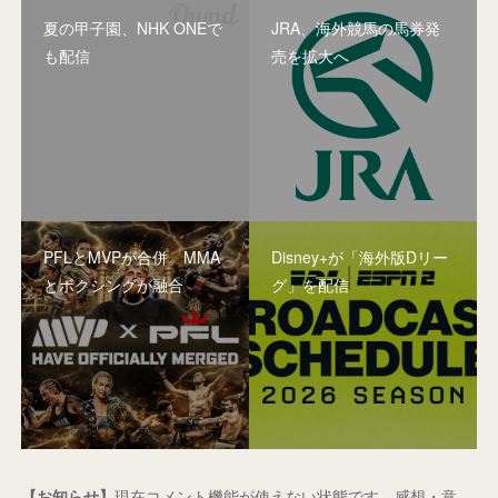
夏の甲子園、NHK ONEで
JRA、海外競馬の馬券発
も配信
売を拡大へ
PFLとMVPが合併。MMA
Disney+が「海外版Dリー
とボクシングが融合
グ」を配信
【お知らせ】
現在コメント機能が使えない状態です。感想・意