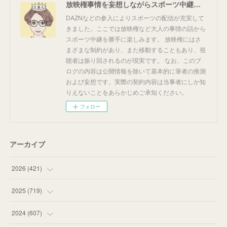
放映権事情を妄想しながらスポーツ中継を楽しむ
DAZNなどの参入によりスポーツの配信が充実して
きました。ここでは放映権など大人の事情の話から
スポーツ中継を勝手に楽しみます。 放映権にはさ
まざまな制約があり、また移動することもあり、視
聴者は振り回されるのが現実です。 なお、このブ
ログの内容は公開情報を除いて基本的に筆者の推測
および妄想です。実際の契約内容は当事者にしか知
りえないことをあらかじめご承知ください。
フォロー
アーカイブ
2026
(
421
)
(
16
)
2025
(
719
)
(
55
)
(
75
)
2024
(
607
)