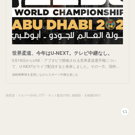
世界柔道、今年はU-NEXT。テレビ中継なし。
5月19日からUAE・アブダビで開催される世界柔道選手権につい
て、U-NEXTがライブ配信すると発表しました。その一方、現時…
放映権事情を妄想しながらスポーツ中継を楽しむ
衛星波・スカパー
(
500
)
OTT・ネット配信
(
795
)
格闘技・大相撲
(
397
)