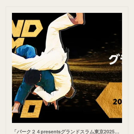
「パーク２４presentsグランドスラム東京2025」BSフジにて二日間連続生中継決定！