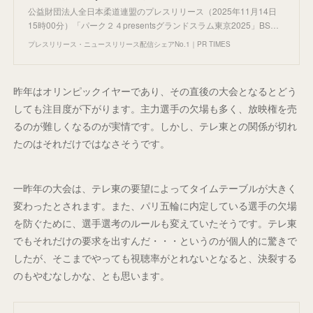
公益財団法人全日本柔道連盟のプレスリリース（2025年11月14日
15時00分）「パーク２４presentsグランドスラム東京2025」BS…
プレスリリース・ニュースリリース配信シェアNo.1｜PR TIMES
昨年はオリンピックイヤーであり、その直後の大会となるとどう
しても注目度が下がります。主力選手の欠場も多く、放映権を売
るのが難しくなるのが実情です。しかし、テレ東との関係が切れ
たのはそれだけではなさそうです。
一昨年の大会は、テレ東の要望によってタイムテーブルが大きく
変わったとされます。また、パリ五輪に内定している選手の欠場
を防ぐために、選手選考のルールも変えていたそうです。テレ東
でもそれだけの要求を出すんだ・・・というのが個人的に驚きで
したが、そこまでやっても視聴率がとれないとなると、決裂する
のもやむなしかな、とも思います。