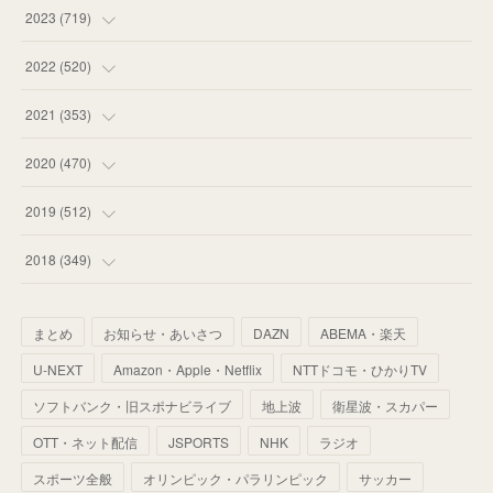
(
58
)
(
63
)
(
51
)
2023
(
719
)
(
58
)
(
57
)
(
48
)
(
59
)
2022
(
520
)
(
53
)
(
60
)
(
35
)
(
52
)
(
65
)
2021
(
353
)
(
59
)
(
62
)
(
51
)
(
55
)
(
44
)
(
31
)
2020
(
470
)
(
55
)
(
55
)
(
60
)
(
63
)
(
41
)
(
33
)
(
34
)
2019
(
512
)
(
67
)
(
61
)
(
59
)
(
53
)
(
43
)
(
34
)
(
32
)
(
51
)
2018
(
349
)
(
64
)
(
59
)
(
66
)
(
46
)
(
30
)
(
33
)
(
46
)
(
37
)
まとめ
お知らせ・あいさつ
DAZN
ABEMA・楽天
(
52
)
(
51
)
(
61
)
(
42
)
(
25
)
(
36
)
(
44
)
(
35
)
U-NEXT
Amazon・Apple・Netflix
NTTドコモ・ひかりTV
(
68
)
(
40
)
(
54
)
(
41
)
(
29
)
(
33
)
(
42
)
(
40
)
ソフトバンク・旧スポナビライブ
地上波
衛星波・スカパー
(
60
)
(
50
)
(
56
)
(
33
)
(
25
)
(
53
)
OTT・ネット配信
JSPORTS
NHK
ラジオ
(
50
)
(
39
)
(
42
)
スポーツ全般
(
58
)
オリンピック・パラリンピック
サッカー
(
56
)
(
38
)
(
32
)
(
41
)
(
34
)
(
42
)