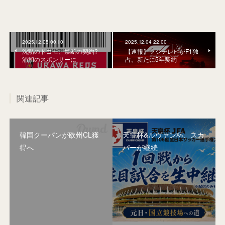
2025.12.05 00:10
2025.12.04 22:00
沈黙のドコモ、禁断の契約?
【速報】フジテレビがF1独
浦和のスポンサーに
占。新たに5年契約
関連記事
韓国クーパンが欧州CL獲
天皇杯&ルヴァン杯、スカ
得へ
パーが継続