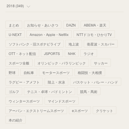
(
67
)
(
61
)
(
59
)
(
53
)
(
43
)
(
34
)
(
32
)
(
51
)
2018
(
349
)
(
64
)
(
59
)
(
66
)
(
46
)
(
30
)
(
33
)
(
46
)
(
37
)
まとめ
お知らせ・あいさつ
DAZN
ABEMA・楽天
(
52
)
(
51
)
(
61
)
(
42
)
(
25
)
(
36
)
(
44
)
(
35
)
U-NEXT
Amazon・Apple・Netflix
NTTドコモ・ひかりTV
(
68
)
(
40
)
(
54
)
(
41
)
(
29
)
(
33
)
(
42
)
(
40
)
ソフトバンク・旧スポナビライブ
地上波
衛星波・スカパー
(
60
)
(
50
)
(
56
)
(
33
)
(
25
)
(
53
)
OTT・ネット配信
JSPORTS
NHK
ラジオ
(
50
)
(
39
)
(
42
)
スポーツ全般
(
58
)
オリンピック・パラリンピック
サッカー
(
56
)
(
38
)
(
32
)
(
41
)
(
34
)
(
42
)
野球
自転車
モータースポーツ
格闘技・大相撲
(
45
)
(
74
)
(
57
)
(
24
)
(
60
)
(
32
)
(
9
)
ラグビー・アメフト
陸上・水泳
バスケット・バレー・ハンド
(
70
)
(
41
)
(
28
)
(
13
)
(
37
)
(
22
)
ゴルフ
テニス・卓球・バドミントン
競馬・馬術
(
29
)
ウィンタースポーツ
(
29
)
マインドスポーツ
(
45
)
(
37
)
(
29
)
アーバン・エクストリームスポーツ
eスポーツ
クリケット
(
33
)
(
49
)
(
59
)
(
32
)
本の紹介
(
41
)
(
44
)
(
50
)