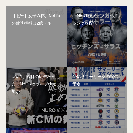
【北米】女子W杯、Netflix
U-NEXTがズッファ・ボク
の放映権料は2億ドル
シングを配信
DAZN、W杯の広告枠が完
NBAサマーリーグの配信
売。Netflixはライブch追
予定
加か?