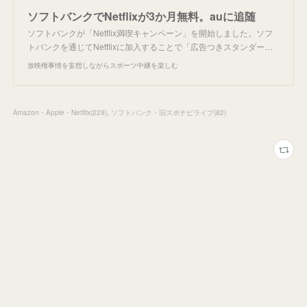
ソフトバンクでNetflixが3か月無料。auに追随
ソフトバンクが「Netflix満喫キャンペーン」を開始しました。ソフ
トバンクを通じてNetflixに加入することで「広告つきスタンダー…
放映権事情を妄想しながらスポーツ中継を楽しむ
Amazon・Apple・Netflix
(
229
)
ソフトバンク・旧スポナビライブ
(
82
)