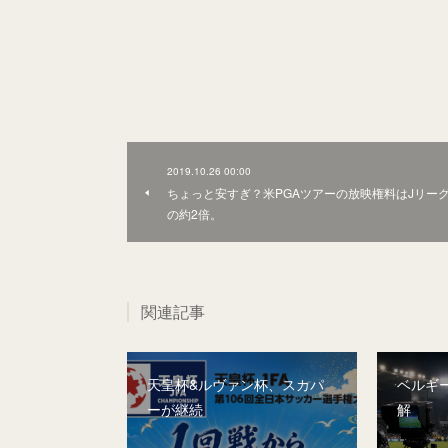
2019.10.26 00:00
ちょっと安すぎ？米PGAツアーの放映権料はJリー
の約2倍。
関連記事
天皇杯&ルヴァン杯、スカパ
ベルギー
ーが継続
解