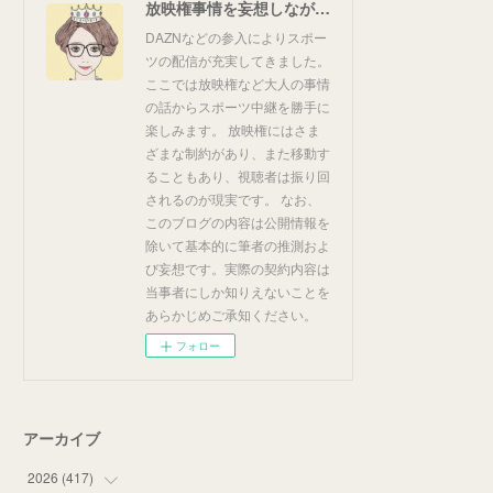
放映権事情を妄想しながらスポーツ中継を楽しむ
DAZNなどの参入によりスポー
ツの配信が充実してきました。
ここでは放映権など大人の事情
の話からスポーツ中継を勝手に
楽しみます。 放映権にはさま
ざまな制約があり、また移動す
ることもあり、視聴者は振り回
されるのが現実です。 なお、
このブログの内容は公開情報を
除いて基本的に筆者の推測およ
び妄想です。実際の契約内容は
当事者にしか知りえないことを
あらかじめご承知ください。
フォロー
アーカイブ
2026
(
417
)