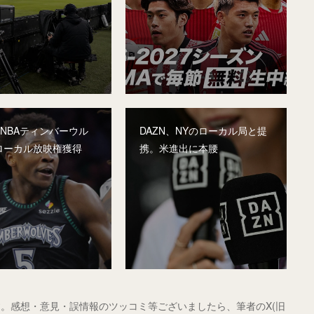
、NBAティンバーウル
DAZN、NYのローカル局と提
ローカル放映権獲得
携。米進出に本腰
。感想・意見・誤情報のツッコミ等ございましたら、筆者のX(旧