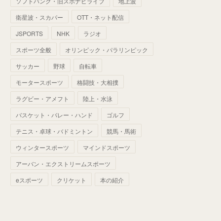
ソフトバンク・旧スポナビライブ
地上波
(
70
)
(
41
)
(
28
)
(
13
)
(
37
)
(
22
)
衛星波・スカパー
OTT・ネット配信
(
29
)
(
29
)
(
45
)
(
37
)
(
29
)
JSPORTS
NHK
ラジオ
(
33
)
(
49
)
(
59
)
(
32
)
スポーツ全般
オリンピック・パラリンピック
(
41
)
(
44
)
(
50
)
サッカー
野球
自転車
(
36
)
(
14
)
モータースポーツ
格闘技・大相撲
ラグビー・アメフト
陸上・水泳
バスケット・バレー・ハンド
ゴルフ
テニス・卓球・バドミントン
競馬・馬術
ウィンタースポーツ
マインドスポーツ
アーバン・エクストリームスポーツ
eスポーツ
クリケット
本の紹介