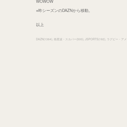
WOWOW
※昨シーズンのDAZNから移動。
以上
DAZN
(
1364
)
衛星波・スカパー
(
500
)
JSPORTS
(
192
)
ラグビー・アメ