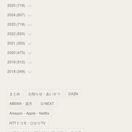
2025
(
719
(
12
)
)
(
55
)
2024
(
607
(
75
)
)
(
58
)
(
63
)
2023
(
719
(
51
)
)
(
58
)
(
57
)
(
48
)
2022
(
520
(
59
)
)
(
53
)
(
60
)
(
35
)
(
52
)
2021
(
353
(
65
)
)
(
59
)
(
62
)
(
51
)
(
55
)
(
44
)
2020
(
470
(
31
)
)
(
55
)
(
55
)
(
60
)
(
63
)
(
41
)
(
33
)
2019
(
512
(
34
)
)
(
67
)
(
61
)
(
59
)
(
53
)
(
43
)
(
34
)
(
32
)
2018
(
349
(
51
)
)
(
64
)
(
59
)
(
66
)
(
46
)
(
30
)
(
33
)
(
46
)
(
37
)
(
52
)
(
51
)
(
61
)
(
42
)
(
25
)
(
36
)
(
44
)
(
35
)
まとめ
お知らせ・あいさつ
DAZN
(
68
)
(
40
)
(
54
)
(
41
)
(
29
)
(
33
)
(
42
)
(
40
)
ABEMA・楽天
U-NEXT
(
60
)
(
50
)
(
56
)
(
33
)
(
25
)
(
53
)
(
50
)
(
39
)
Amazon・Apple・Netflix
(
42
)
(
58
)
(
56
)
(
38
)
(
32
)
(
41
)
(
34
)
(
42
)
NTTドコモ・ひかりTV
(
45
)
(
74
)
(
57
)
(
24
)
(
60
)
(
32
)
(
9
)