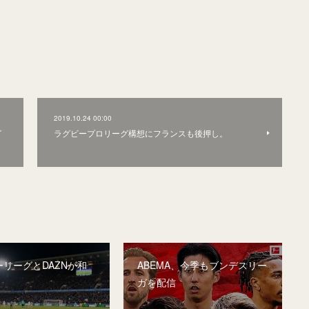
2019.10.24 00:00
グ
ラグビープロリーグ構想にフランスも後押し。
リーグとDAZNが和
ABEMA、今季もブンデスリー
ガを配信