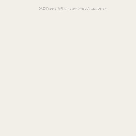
DAZN
(
1364
)
衛星波・スカパー
(
500
)
ゴルフ
(
194
)