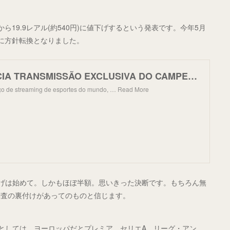
ら19.9レアル(約540円)に値下げするという発表です。今年5月
に方針転換となりました。
DAZN ANUNCIA TRANSMISSÃO EXCLUSIVA DO CAMPEONATO PARANAENSE E NOVO PREÇO MENSAL DE R$19,90 | DAZN Me
ço de streaming de esportes do mundo, … Read More
下げは始めて。しかもほぼ半額。思いきった決断です。もちろん無
調査の裏付けがあってのものと信じます。
ツとしては、ヨーロッパだとプレミア、セリエA、リーグ・アン。