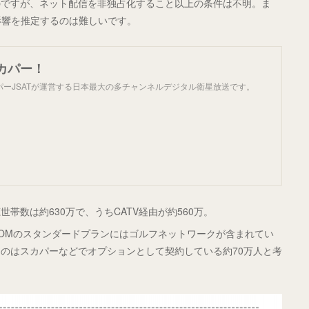
のですが、ネット配信を非独占化すること以上の条件は不明。ま
影響を推定するのは難しいです。
カパー！
パーJSATが運営する日本最大の多チャンネルデジタル衛星放送です。
帯数は約630万で、うちCATV経由が約560万。
:COMのスタンダードプランにはゴルフネットワークが含まれてい
のはスカパーなどでオプションとして契約している約70万人と考