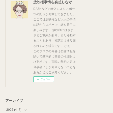
放映権事情を妄想しながらスポーツ中継を楽しむ
DAZNなどの参入によりスポー
ツの配信が充実してきました。
ここでは放映権など大人の事情
の話からスポーツ中継を勝手に
楽しみます。 放映権にはさま
ざまな制約があり、また移動す
ることもあり、視聴者は振り回
されるのが現実です。 なお、
このブログの内容は公開情報を
除いて基本的に筆者の推測およ
び妄想です。実際の契約内容は
当事者にしか知りえないことを
あらかじめご承知ください。
フォロー
アーカイブ
2026
(
417
)