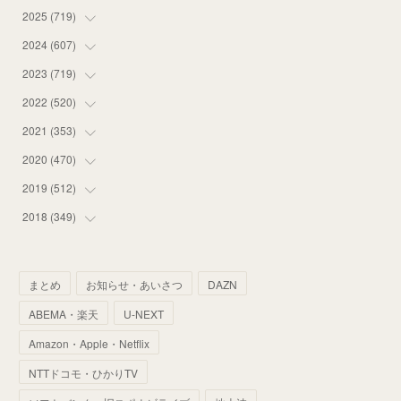
2025
(
719
(
12
)
)
(
55
)
2024
(
607
(
75
)
)
(
58
)
(
63
)
2023
(
719
(
51
)
)
(
58
)
(
57
)
(
48
)
2022
(
520
(
59
)
)
(
53
)
(
60
)
(
35
)
(
52
)
2021
(
353
(
65
)
)
(
59
)
(
62
)
(
51
)
(
55
)
(
44
)
2020
(
470
(
31
)
)
(
55
)
(
55
)
(
60
)
(
63
)
(
41
)
(
33
)
2019
(
512
(
34
)
)
(
67
)
(
61
)
(
59
)
(
53
)
(
43
)
(
34
)
(
32
)
2018
(
349
(
51
)
)
(
64
)
(
59
)
(
66
)
(
46
)
(
30
)
(
33
)
(
46
)
(
37
)
(
52
)
(
51
)
(
61
)
(
42
)
(
25
)
(
36
)
(
44
)
(
35
)
まとめ
お知らせ・あいさつ
DAZN
(
68
)
(
40
)
(
54
)
(
41
)
(
29
)
(
33
)
(
42
)
(
40
)
ABEMA・楽天
U-NEXT
(
60
)
(
50
)
(
56
)
(
33
)
(
25
)
(
53
)
(
50
)
(
39
)
Amazon・Apple・Netflix
(
42
)
(
58
)
(
56
)
(
38
)
(
32
)
(
41
)
(
34
)
(
42
)
NTTドコモ・ひかりTV
(
45
)
(
74
)
(
57
)
(
24
)
(
60
)
(
32
)
(
9
)