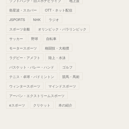
ソフトバンク・旧スポナビライブ
地上波
(
70
)
(
41
)
(
28
)
(
13
)
(
37
)
(
22
)
衛星波・スカパー
OTT・ネット配信
(
29
)
(
29
)
(
45
)
(
37
)
(
29
)
JSPORTS
NHK
ラジオ
(
33
)
(
49
)
(
59
)
(
32
)
スポーツ全般
オリンピック・パラリンピック
(
41
)
(
44
)
(
50
)
サッカー
野球
自転車
(
36
)
(
14
)
モータースポーツ
格闘技・大相撲
ラグビー・アメフト
陸上・水泳
バスケット・バレー・ハンド
ゴルフ
テニス・卓球・バドミントン
競馬・馬術
ウィンタースポーツ
マインドスポーツ
アーバン・エクストリームスポーツ
eスポーツ
クリケット
本の紹介