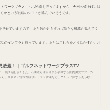
ネットワークプラス」へも誘導を行ってますから、今回の値上げには
いくかという戦略のシフトが絡んでいそうです。
動きを見せていますので、あと数か月もすれば新たな戦略が見えてく
携帯電話のインフラも持っています。あとはこれらをどう活かすか。お
見放題！｜ゴルフネットワークプラスTV
ツアー全試合配信！また、石川遼ら注目選手が参戦する国内男女ツアーの
信から、最新ギア情報番組やレッスン番組など、ゴルフに関するあらゆ…