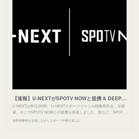
【速報】U-NEXTがSPOTV NOWと提携 & DEEP配信
U-NEXTは本日(3/28)「U-NEXTスポーツジャンル戦略発表会」を開
催。そこでSPOTV NOWとの提携を発表しました。新たに「SPOT…
放映権事情を妄想しながらスポーツ中継を楽しむ