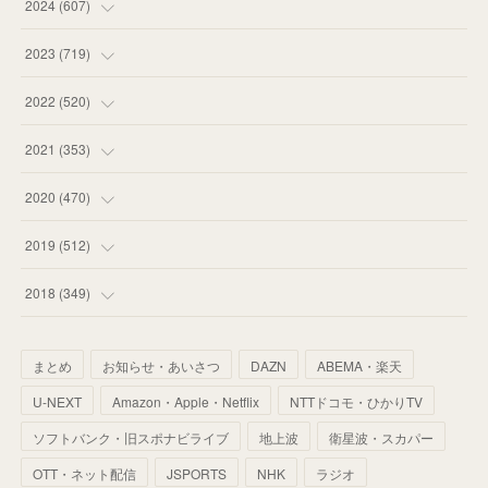
(
55
)
(
75
)
2024
(
607
)
(
58
)
(
63
)
(
51
)
2023
(
719
)
(
58
)
(
57
)
(
48
)
(
59
)
2022
(
520
)
(
53
)
(
60
)
(
35
)
(
52
)
(
65
)
2021
(
353
)
(
59
)
(
62
)
(
51
)
(
55
)
(
44
)
(
31
)
2020
(
470
)
(
55
)
(
55
)
(
60
)
(
63
)
(
41
)
(
33
)
(
34
)
2019
(
512
)
(
67
)
(
61
)
(
59
)
(
53
)
(
43
)
(
34
)
(
32
)
(
51
)
2018
(
349
)
(
64
)
(
59
)
(
66
)
(
46
)
(
30
)
(
33
)
(
46
)
(
37
)
まとめ
お知らせ・あいさつ
DAZN
ABEMA・楽天
(
52
)
(
51
)
(
61
)
(
42
)
(
25
)
(
36
)
(
44
)
(
35
)
U-NEXT
Amazon・Apple・Netflix
NTTドコモ・ひかりTV
(
68
)
(
40
)
(
54
)
(
41
)
(
29
)
(
33
)
(
42
)
(
40
)
ソフトバンク・旧スポナビライブ
地上波
衛星波・スカパー
(
60
)
(
50
)
(
56
)
(
33
)
(
25
)
(
53
)
OTT・ネット配信
JSPORTS
NHK
ラジオ
(
50
)
(
39
)