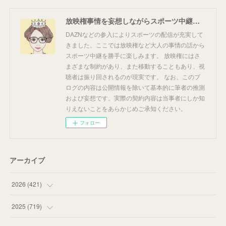
放映権事情を妄想しながらスポーツ中継を楽しむ
DAZNなどの参入によりスポーツの配信が充実して
きました。ここでは放映権など大人の事情の話から
スポーツ中継を勝手に楽しみます。 放映権にはさ
まざまな制約があり、また移動することもあり、視
聴者は振り回されるのが現実です。 なお、このブ
ログの内容は公開情報を除いて基本的に筆者の推測
および妄想です。実際の契約内容は当事者にしか知
りえないことをあらかじめご承知ください。
フォロー
アーカイブ
2026
(
421
)
(
16
)
2025
(
719
)