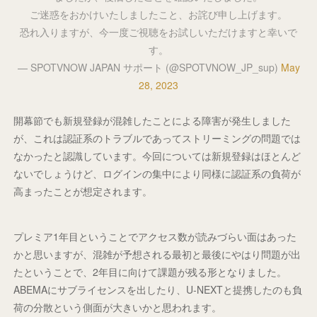
ご迷惑をおかけいたしましたこと、お詫び申し上げます。
恐れ入りますが、今一度ご視聴をお試しいただけますと幸いで
す。
— SPOTVNOW JAPAN サポート (@SPOTVNOW_JP_sup)
May
28, 2023
開幕節でも新規登録が混雑したことによる障害が発生しました
が、これは認証系のトラブルであってストリーミングの問題では
なかったと認識しています。今回については新規登録はほとんど
ないでしょうけど、ログインの集中により同様に認証系の負荷が
高まったことが想定されます。
プレミア1年目ということでアクセス数が読みづらい面はあった
かと思いますが、混雑が予想される最初と最後にやはり問題が出
たということで、2年目に向けて課題が残る形となりました。
ABEMAにサブライセンスを出したり、U-NEXTと提携したのも負
荷の分散という側面が大きいかと思われます。