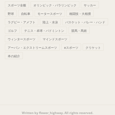
(
42
)
スポーツ全般
(
58
)
オリンピック・パラリンピック
サッカー
(
56
)
(
38
)
(
32
)
(
41
)
(
34
)
(
42
)
野球
自転車
モータースポーツ
格闘技・大相撲
(
45
)
(
74
)
(
57
)
(
24
)
(
60
)
(
32
)
(
9
)
ラグビー・アメフト
陸上・水泳
バスケット・バレー・ハンド
(
70
)
(
41
)
(
28
)
(
13
)
(
37
)
(
22
)
ゴルフ
テニス・卓球・バドミントン
競馬・馬術
(
29
)
ウィンタースポーツ
(
29
)
マインドスポーツ
(
45
)
(
37
)
(
29
)
アーバン・エクストリームスポーツ
eスポーツ
クリケット
(
33
)
(
49
)
(
59
)
(
32
)
本の紹介
(
41
)
(
44
)
(
50
)
(
36
)
(
14
)
Written by flower_highway. All rights reserved.