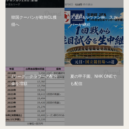
韓国クーパンが欧州CL獲
天皇杯&ルヴァン杯、スカ
得へ
パーが継続
Jリーグ、クラブへの配分
夏の甲子園、NHK ONEで
金を増額
も配信