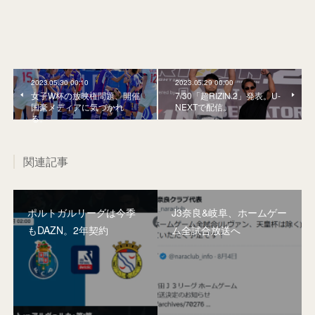
2023.05.30 00:10
2023.05.29 00:00
女子W杯の放映権問題、開催
7/30「超RIZIN.2」発表。U-
国豪メディアに気づかれ
NEXTで配信。
る。
関連記事
ポルトガルリーグは今季
J3奈良&岐阜、ホームゲー
もDAZN。2年契約
ム全試合放送へ