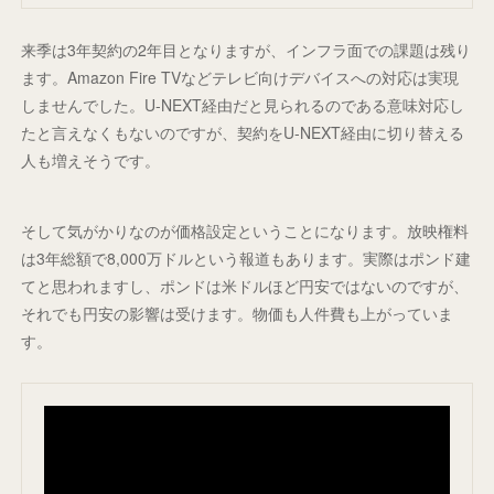
来季は3年契約の2年目となりますが、インフラ面での課題は残り
ます。Amazon Fire TVなどテレビ向けデバイスへの対応は実現
しませんでした。U-NEXT経由だと見られるのである意味対応し
たと言えなくもないのですが、契約をU-NEXT経由に切り替える
人も増えそうです。
そして気がかりなのが価格設定ということになります。放映権料
は3年総額で8,000万ドルという報道もあります。実際はポンド建
てと思われますし、ポンドは米ドルほど円安ではないのですが、
それでも円安の影響は受けます。物価も人件費も上がっていま
す。