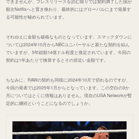
できませんが、プレスリリースを読む限りでは契約満了した国が
順次Netflixへと置き換わり、最終的にはグローバルにまで発展す
る可能性が秘められています。
それゆえに金額も破格なものとなっています。スマックダウンに
ついては2024年10月からNBCユニバーサルと新たな契約を結ん
でいますが、5年総額14億ドル程度と推定されています。今回の
契約は1年あたりで換算するとその倍近い金額です。
ちなみに、RAWの契約も同様に2024年10月で切れるのですが、
今回の発表では2025年1月からとなっています。この空白の3か
月についてはとくに情報はありません。現在のUSA Networkが暫
定的に継続ということになるのでしょうか。