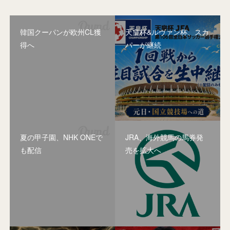
韓国クーパンが欧州CL獲
天皇杯&ルヴァン杯、スカ
得へ
パーが継続
夏の甲子園、NHK ONEで
JRA、海外競馬の馬券発
も配信
売を拡大へ