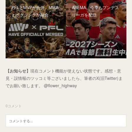
PFLとMVPが合併。MMA
ABEMA、今季もブンデス
とボクシングが融合
リーガを配信
【お知らせ】
現在コメント機能が使えない状態です。感想・意
見・誤情報のツッコミ等ございましたら、筆者のX(旧Twitter)ま
でお願い致します。 @flower_highway
0
コメント