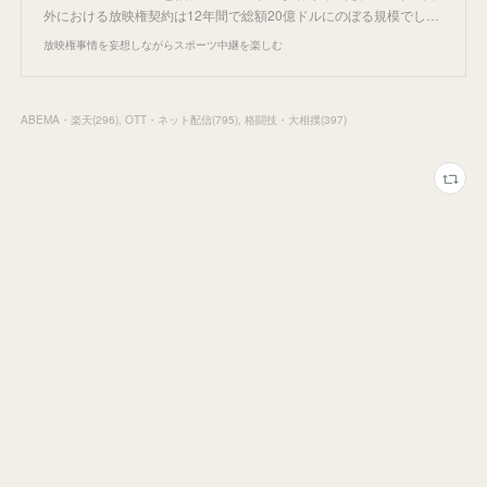
外における放映権契約は12年間で総額20億ドルにのぼる規模でし…
放映権事情を妄想しながらスポーツ中継を楽しむ
ABEMA・楽天
(
296
)
OTT・ネット配信
(
795
)
格闘技・大相撲
(
397
)