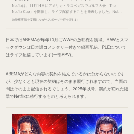
Netflixは、11月14日にアメリカ・ラスベガスでゴルフ大会「The
Netflix Cup」を開催し、ライブ配信することを発表しました。Net…
放映権事情を妄想しながらスポーツ中継を楽しむ
日本ではABEMAが昨年10月にWWEの放映権を獲得。RAWとスマ
ックダウンは日本語コメンタリー付きで録画配信。PLEについて
はライブ配信しています(一部PPV)。
ABEMAがどんな内容の契約を結んでいるかは分からないのです
が、少なくとも現在の契約はそのまま履行されますので、当面の
間はそのまま配信されるでしょう。2025年以降、契約が切れた段
階でNetflixに移行するものと考えられます。