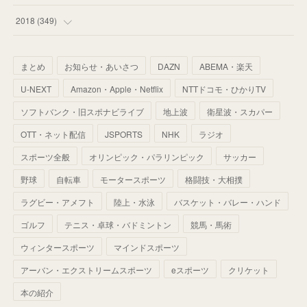
(
67
)
(
61
)
(
59
)
(
53
)
(
43
)
(
34
)
(
32
)
(
51
)
2018
(
349
)
(
64
)
(
59
)
(
66
)
(
46
)
(
30
)
(
33
)
(
46
)
(
37
)
まとめ
お知らせ・あいさつ
DAZN
ABEMA・楽天
(
52
)
(
51
)
(
61
)
(
42
)
(
25
)
(
36
)
(
44
)
(
35
)
U-NEXT
Amazon・Apple・Netflix
NTTドコモ・ひかりTV
(
68
)
(
40
)
(
54
)
(
41
)
(
29
)
(
33
)
(
42
)
(
40
)
ソフトバンク・旧スポナビライブ
地上波
衛星波・スカパー
(
60
)
(
50
)
(
56
)
(
33
)
(
25
)
(
53
)
OTT・ネット配信
JSPORTS
NHK
ラジオ
(
50
)
(
39
)
(
42
)
スポーツ全般
(
58
)
オリンピック・パラリンピック
サッカー
(
56
)
(
38
)
(
32
)
(
41
)
(
34
)
(
42
)
野球
自転車
モータースポーツ
格闘技・大相撲
(
45
)
(
74
)
(
57
)
(
24
)
(
60
)
(
32
)
(
9
)
ラグビー・アメフト
陸上・水泳
バスケット・バレー・ハンド
(
70
)
(
41
)
(
28
)
(
13
)
(
37
)
(
22
)
ゴルフ
テニス・卓球・バドミントン
競馬・馬術
(
29
)
ウィンタースポーツ
(
29
)
マインドスポーツ
(
45
)
(
37
)
(
29
)
アーバン・エクストリームスポーツ
eスポーツ
クリケット
(
33
)
(
49
)
(
59
)
(
32
)
本の紹介
(
41
)