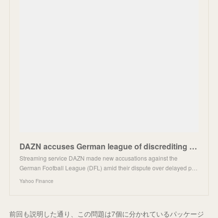
DAZN accuses German league of discrediting the company's credibility
Streaming service DAZN made new accusations against the
German Football League (DFL) amid their dispute over delayed p…
Yahoo Finance
前回も説明した通り、この問題は7個に分かれているパッケージ