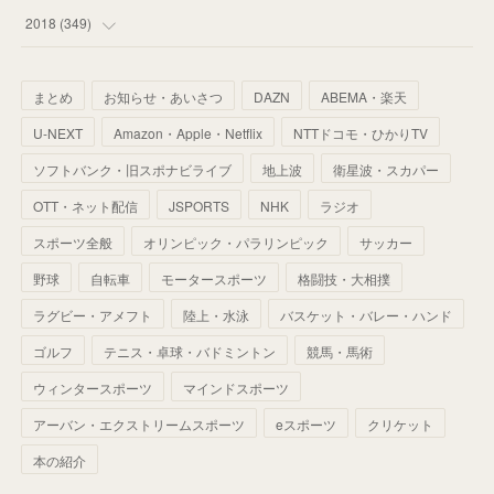
(
67
)
(
61
)
(
59
)
(
53
)
(
43
)
(
34
)
(
32
)
(
51
)
2018
(
349
)
(
64
)
(
59
)
(
66
)
(
46
)
(
30
)
(
33
)
(
46
)
(
37
)
まとめ
お知らせ・あいさつ
DAZN
ABEMA・楽天
(
52
)
(
51
)
(
61
)
(
42
)
(
25
)
(
36
)
(
44
)
(
35
)
U-NEXT
Amazon・Apple・Netflix
NTTドコモ・ひかりTV
(
68
)
(
40
)
(
54
)
(
41
)
(
29
)
(
33
)
(
42
)
(
40
)
ソフトバンク・旧スポナビライブ
地上波
衛星波・スカパー
(
60
)
(
50
)
(
56
)
(
33
)
(
25
)
(
53
)
OTT・ネット配信
JSPORTS
NHK
ラジオ
(
50
)
(
39
)
(
42
)
スポーツ全般
(
58
)
オリンピック・パラリンピック
サッカー
(
56
)
(
38
)
(
32
)
(
41
)
(
34
)
(
42
)
野球
自転車
モータースポーツ
格闘技・大相撲
(
45
)
(
74
)
(
57
)
(
24
)
(
60
)
(
32
)
(
9
)
ラグビー・アメフト
陸上・水泳
バスケット・バレー・ハンド
(
70
)
(
41
)
(
28
)
(
13
)
(
37
)
(
22
)
ゴルフ
テニス・卓球・バドミントン
競馬・馬術
(
29
)
ウィンタースポーツ
(
29
)
マインドスポーツ
(
45
)
(
37
)
(
29
)
アーバン・エクストリームスポーツ
eスポーツ
クリケット
(
33
)
(
49
)
(
59
)
(
32
)
本の紹介
(
41
)
(
44
)
(
50
)