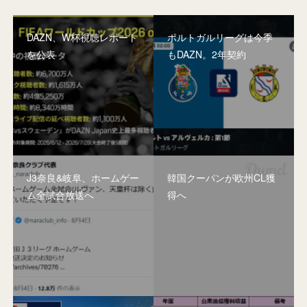
DAZN、W杯視聴レポート
ポルトガルリーグは今季
を公表
もDAZN。2年契約
J3奈良&岐阜、ホームゲー
韓国クーパンが欧州CL獲
ム全試合放送へ
得へ