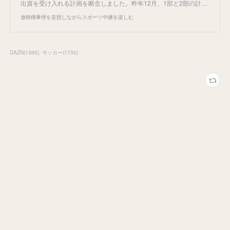
出資を受け入れる計画を断念しました。昨年12月、1部と2部の計…
放映権事情を妄想しながらスポーツ中継を楽しむ
DAZN
(
1366
)
サッカー
(
1730
)