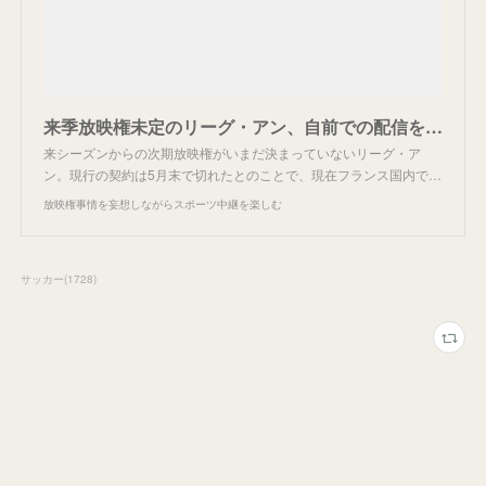
来季放映権未定のリーグ・アン、自前での配信を検討。
来シーズンからの次期放映権がいまだ決まっていないリーグ・ア
ン。現行の契約は5月末で切れたとのことで、現在フランス国内で…
放映権事情を妄想しながらスポーツ中継を楽しむ
サッカー
(
1728
)