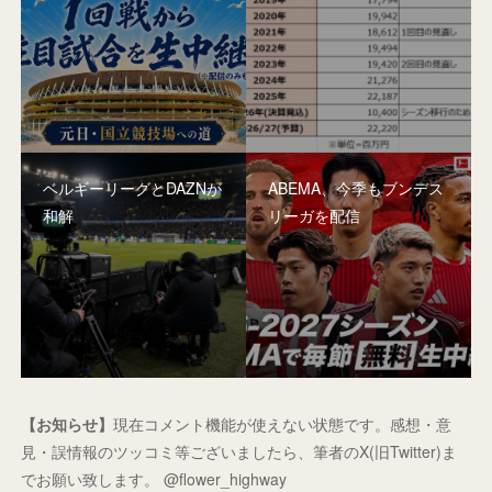
ベルギーリーグとDAZNが
ABEMA、今季もブンデス
和解
リーガを配信
【お知らせ】
現在コメント機能が使えない状態です。感想・意
見・誤情報のツッコミ等ございましたら、筆者のX(旧Twitter)ま
でお願い致します。 @flower_highway