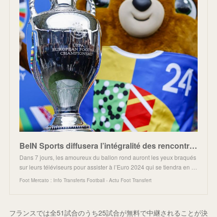
BeIN Sports diffusera l’intégralité des rencontres de l’Euro 2024 et 2028
Dans 7 jours, les amoureux du ballon rond auront les yeux braqués
sur leurs téléviseurs pour assister à l’Euro 2024 qui se tiendra en …
Foot Mercato : Info Transferts Football - Actu Foot Transfert
フランスでは全51試合のうち25試合が無料で中継されることが決