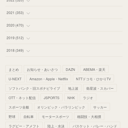
(
53
)
(
60
)
(
35
)
(
52
)
(
65
)
2021
(
353
)
(
59
)
(
62
)
(
51
)
(
55
)
(
44
)
(
31
)
2020
(
470
)
(
55
)
(
55
)
(
60
)
(
63
)
(
41
)
(
33
)
(
34
)
2019
(
512
)
(
67
)
(
61
)
(
59
)
(
53
)
(
43
)
(
34
)
(
32
)
(
51
)
2018
(
349
)
(
64
)
(
59
)
(
66
)
(
46
)
(
30
)
(
33
)
(
46
)
(
37
)
まとめ
お知らせ・あいさつ
DAZN
ABEMA・楽天
(
52
)
(
51
)
(
61
)
(
42
)
(
25
)
(
36
)
(
44
)
(
35
)
U-NEXT
Amazon・Apple・Netflix
NTTドコモ・ひかりTV
(
68
)
(
40
)
(
54
)
(
41
)
(
29
)
(
33
)
(
42
)
(
40
)
ソフトバンク・旧スポナビライブ
地上波
衛星波・スカパー
(
60
)
(
50
)
(
56
)
(
33
)
(
25
)
(
53
)
OTT・ネット配信
JSPORTS
NHK
ラジオ
(
50
)
(
39
)
(
42
)
スポーツ全般
(
58
)
オリンピック・パラリンピック
サッカー
(
56
)
(
38
)
(
32
)
(
41
)
(
34
)
(
42
)
野球
自転車
モータースポーツ
格闘技・大相撲
(
45
)
(
74
)
(
57
)
(
24
)
(
60
)
(
32
)
(
9
)
ラグビー・アメフト
陸上・水泳
バスケット・バレー・ハンド