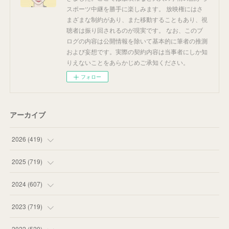
スポーツ中継を勝手に楽しみます。 放映権にはさ
まざまな制約があり、また移動することもあり、視
聴者は振り回されるのが現実です。 なお、このブ
ログの内容は公開情報を除いて基本的に筆者の推測
および妄想です。実際の契約内容は当事者にしか知
りえないことをあらかじめご承知ください。
フォロー
アーカイブ
2026
(
419
)
(
14
)
2025
(
719
)
(
55
)
(
75
)
2024
(
607
)
(
58
)
(
63
)
(
51
)
2023
(
719
)
(
58
)
(
57
)
(
48
)
(
59
)
2022
(
520
)