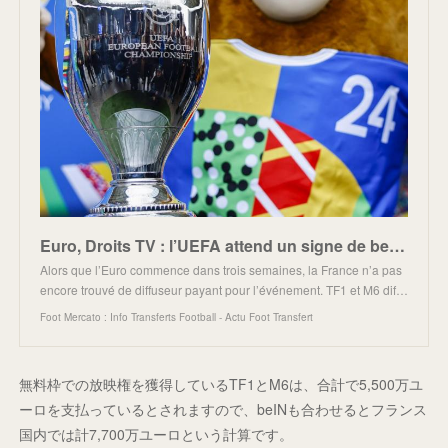
Euro, Droits TV : l’UEFA attend un signe de beIN Sports
Alors que l’Euro commence dans trois semaines, la France n’a pas
encore trouvé de diffuseur payant pour l’événement. TF1 et M6 dif…
Foot Mercato : Info Transferts Football - Actu Foot Transfert
無料枠での放映権を獲得しているTF1とM6は、合計で5,500万ユ
ーロを支払っているとされますので、beINも合わせるとフランス
国内では計7,700万ユーロという計算です。