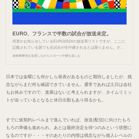
EURO、フランスで半数の試合が放送未定。
何度かお知らせしているEURO2024の放送局リストですが、ここに
記載されている国でも全試合が生中継されるとは限りません。さ…
放映権事情を妄想しながらスポーツ中継を楽しむ
日本では金曜にも何かしら発表があるものと期待しましたが、残
念ながらまだ何も確認できていません。通常であれば土日は会社
もお休みですので、進展はないと考えられますが、タイムリミッ
トが迫っているとなると休日出勤もあり得るかも。
すでに仮契約レベルまで進んでいれば、放送(配信)に向けたもろ
もろの準備も進められ、あとは最終決定を待つのみという状態に
なるのですが・・・そのあたりの内情は残念ながら個人レベルの