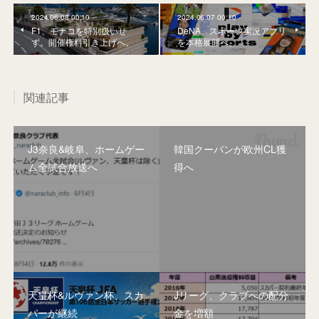
2024.06.08 00:10
2024.06.07 00:10
F1、モナコを特別扱いせ
DeNA、スポーツ実況アプリ
ず。開催権料引き上げへ。
を本格展開へ。
関連記事
J3奈良&岐阜、ホームゲー
韓国クーパンが欧州CL獲
ム全試合放送へ
得へ
天皇杯&ルヴァン杯、スカ
Jリーグ、クラブへの配分
パーが継続
金を増額