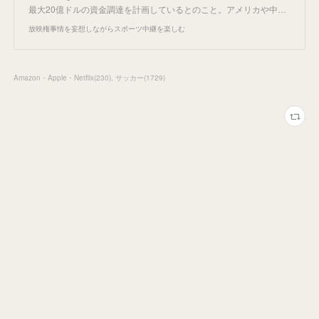
最大20億ドルの資金調達を計画しているとのこと。アメリカや中…
放映権事情を妄想しながらスポーツ中継を楽しむ
Amazon・Apple・Netflix
(
230
)
サッカー
(
1729
)