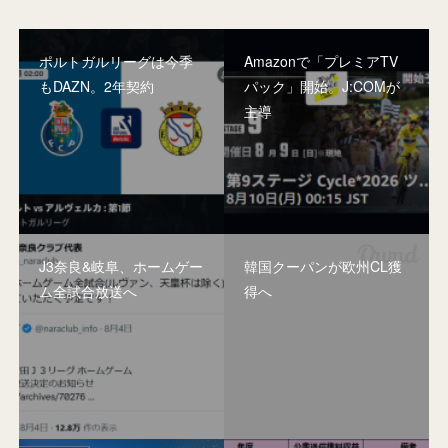
ポルトガルリーグは今季
Amazonで「プレミアTV
もDAZN。2年契約
パック」開始。J:COMが
主導
J3奈良&岐阜、ホームゲー
韓国クーパンが欧州CL獲
ム全試合放送へ
得へ