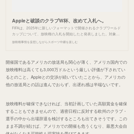
Appleと破談のクラブW杯、改めて入札へ。
FIFAは、2025年に新しいフォーマットで開催されるクラブワールド
カップについて、放映権の入札を開始したと発表しました。対象…
放映権事情を妄想しながらスポーツ中継を楽しむ
開催国であるアメリカの放送局も関心が薄く、アメリカ国内での
放映権料は高くても3,000万ドルという厳しい評価が下されてい
るとのこと。Appleとの交渉が続いていたことから、アメリカの
他の放送局との話は進んでおらず、出遅れ感は半端ないです。
放映権料が確保できなければ、当初計画していた高額賞金を確保
することもできませんので、過密日程に反対する欧州のクラブ・
選手の中から出場辞退を検討するところも出てきそうです。この
まま不調が続けば、アメリカでの開催も危うくなり、最悪大会自
体がなくなる可能性も現実味を帯びてきます。