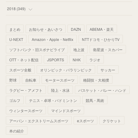
(
67
)
(
61
)
(
59
)
(
53
)
(
43
)
(
34
)
(
32
)
(
51
)
2018
(
349
)
(
64
)
(
59
)
(
66
)
(
46
)
(
30
)
(
33
)
(
46
)
(
37
)
まとめ
お知らせ・あいさつ
DAZN
ABEMA・楽天
(
52
)
(
51
)
(
61
)
(
42
)
(
25
)
(
36
)
(
44
)
(
35
)
U-NEXT
Amazon・Apple・Netflix
NTTドコモ・ひかりTV
(
68
)
(
40
)
(
54
)
(
41
)
(
29
)
(
33
)
(
42
)
(
40
)
ソフトバンク・旧スポナビライブ
地上波
衛星波・スカパー
(
60
)
(
50
)
(
56
)
(
33
)
(
25
)
(
53
)
OTT・ネット配信
JSPORTS
NHK
ラジオ
(
50
)
(
39
)
(
42
)
スポーツ全般
(
58
)
オリンピック・パラリンピック
サッカー
(
56
)
(
38
)
(
32
)
(
41
)
(
34
)
(
42
)
野球
自転車
モータースポーツ
格闘技・大相撲
(
45
)
(
74
)
(
57
)
(
24
)
(
60
)
(
32
)
(
9
)
ラグビー・アメフト
陸上・水泳
バスケット・バレー・ハンド
(
70
)
(
41
)
(
28
)
(
13
)
(
37
)
(
22
)
ゴルフ
テニス・卓球・バドミントン
競馬・馬術
(
29
)
ウィンタースポーツ
(
29
)
マインドスポーツ
(
45
)
(
37
)
(
29
)
アーバン・エクストリームスポーツ
eスポーツ
クリケット
(
33
)
(
49
)
(
59
)
(
32
)
本の紹介
(
41
)
(
44
)